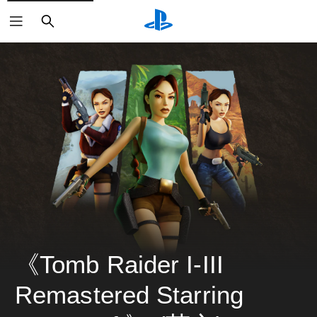
搜
尋
《Tomb Raider I-III 
Remastered Starring 