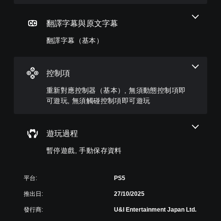
單
）
（
遊
a
一
玩
基
遊
C
聲
過
本
戲
翻譯字幕與原文字幕
音
程
r
）
中
的
或
o
翻譯字幕（基本）
的
您
音
動
f
翻
可
量
畫
t
譯
將
調
播
》
字
控
低
放
控制項
(
幕
制
和
期
簡
僅
項
靜
間
重新對應控制器（基本）, 無須動態控制項即
體
限
變
音
，
可遊玩, 無須觸碰控制項即可遊玩
於
中
更
。
隨
主
文
為
時
要
,
另
暫
故
英
一
遊玩過程
停
事
文
個
遊
和
,
預
暫停遊戲, 手動保存資料
戲
主
設
日
（
要
的
文
僅
角
版
)
平台:
PS5
限
色
面
離
。
推出日:
27/10/2025
，
線
系
遊
發行商:
U&I Entertainment Japan Ltd.
統
玩
也