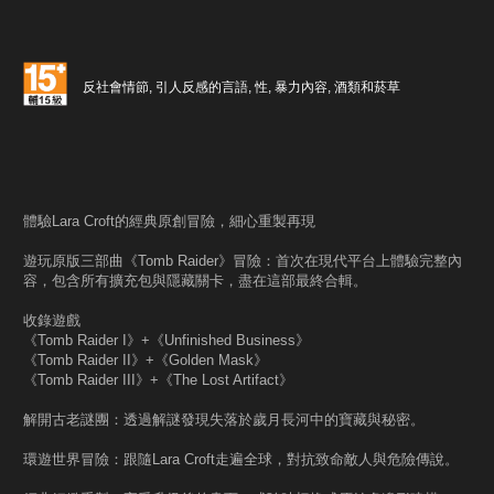
反社會情節, 引人反感的言語, 性, 暴力內容, 酒類和菸草
體驗Lara Croft的經典原創冒險，細心重製再現
遊玩原版三部曲《Tomb Raider》冒險：首次在現代平台上體驗完整內
容，包含所有擴充包與隱藏關卡，盡在這部最終合輯。
收錄遊戲
《Tomb Raider I》+《Unfinished Business》
《Tomb Raider II》+《Golden Mask》
《Tomb Raider III》+《The Lost Artifact》
解開古老謎團：透過解謎發現失落於歲月長河中的寶藏與秘密。
環遊世界冒險：跟隨Lara Croft走遍全球，對抗致命敵人與危險傳說。