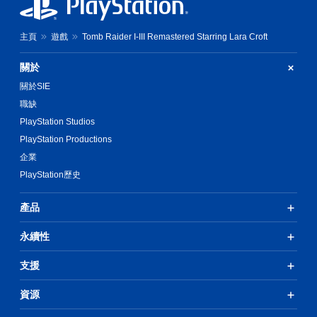
遊
次
玩
離
開
主頁
遊戲
Tomb Raider I-III Remastered Starring Lara Croft
您
的
無
遊
需
關於
戲
使
關於SIE
畫
用
面
職缺
動
。
態
PlayStation Studios
控
PlayStation Productions
制
項
企業
即
PlayStation歷史
可
遊
玩
產品
遊
戲
永續性
。
支援
無
須
資源
觸