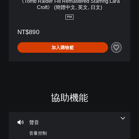
《Tomb Raider I-III Remastered Starring Lara
a
I
Croft》 (簡體中文, 英文, 日文)
C
I
r
I
PS4
o
R
f
e
NT$890
t
m
》
a
(
s
加入購物籃
英
t
文
e
)
r
e
d
S
t
a
協助機能
音
翻
重
暫
r
量
譯
新
停
r
控
字
對
遊
i
制
幕
應
戲
n
（
控
g
聲音
您
您
L
基
制
可
可
a
音量控制
本
器
將
在
r