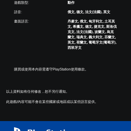
）
遊戲類型:
動作
提
。
供
語音:
俄文, 德文, 法文(法國), 英文
了
手
一
畫面語言:
丹麥文, 俄文, 匈牙利文, 土耳其
動
些
文, 希臘文, 德文, 捷克文, 斯洛伐
重
保
克文, 法文(法國), 波蘭文, 烏克
新
蘭文, 瑞典文, 義大利文, 芬蘭文,
存
配
英文, 荷蘭文, 葡萄牙文(葡萄牙),
資
置
西班牙文
料
的
您
支
可
援
以
。
購買或使用本內容需遵守PlayStation使用條款。
手
動
無
建
須
立
以上資料如有任何修改，恕不另行通知。
動
保
存
態
此遊戲/內容可能不會在某些國家或地區或以某些語言提供。
點
控
，
制
以
項
回
即
到
可
上