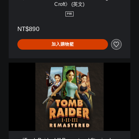
Croft》 (英文)
I
I
PS5
R
e
NT$890
m
a
s
加入購物籃
t
e
r
e
《
d
T
S
o
t
m
a
b
r
R
r
a
i
i
n
d
g
e
L
r
a
I
r
-