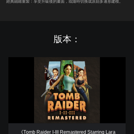
經典細緻重製：享受升級後的畫面，或隨時切換成原始多邊形建模。
版本：
《
T
o
m
b
R
a
i
d
e
r
I
-
《Tomb Raider I-III Remastered Starring Lara
I