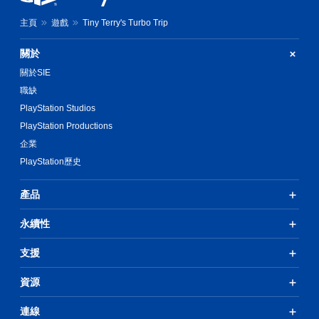
點
作
，
主頁
遊戲
Tiny Terry's Turbo Trip
桿
以
的
回
關於
靈
到
敏
上
關於SIE
度
次
職缺
（
離
PlayStation Studios
基
開
的
本
PlayStation Productions
遊
）
企業
戲
系
PlayStation歷史
畫
統
面
提
。
產品
供
一
些
永續性
操
作
支援
桿
靈
資源
敏
度
連線
的