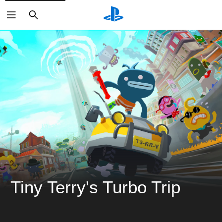
搜
尋
Tiny Terry's Turbo Trip