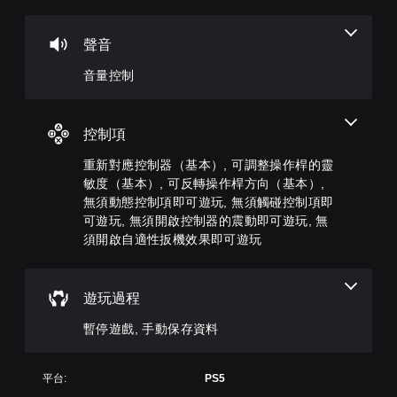
控
對
遊
制
應
戲
控
聲音
您
您
制
可
可
音量控制
器
將
在
單
（
遊
一
玩
基
聲
過
本
控制項
音
程
）
的
或
重新對應控制器（基本）, 可調整操作桿的靈
您
音
動
敏度（基本）, 可反轉操作桿方向（基本）,
可
量
畫
無須動態控制項即可遊玩, 無須觸碰控制項即
將
調
播
控
可遊玩, 無須開啟控制器的震動即可遊玩, 無
低
放
制
和
期
須開啟自適性扳機效果即可遊玩
項
靜
間
變
音
，
更
。
隨
遊玩過程
為
時
另
暫
暫停遊戲, 手動保存資料
一
停
個
遊
預
戲
設
平台:
PS5
（
的
僅