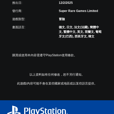
推出日:
12/2/2025
版
限
面
離
發行商:
Super Rare Games Limited
，
線
系
遊
遊戲類型:
冒險
統
玩
也
畫面語言:
德文, 日文, 法文(法國), 簡體中
）
提
文, 繁體中文, 英文, 荷蘭文, 葡萄
。
供
牙文(巴西), 西班牙文, 韓文
了
手
一
動
些
重
保
購買或使用本內容需遵守PlayStation使用條款。
新
存
配
資
置
料
的
以上資料如有任何修改，恕不另行通知。
您
支
可
援
此遊戲/內容可能不會在某些國家或地區或以某些語言提供。
以
。
手
動
可
建
調
立
整
保
存
操