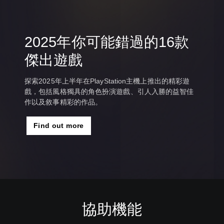
2025年你可能錯過的16款
傑出遊戲
探索2025年上半年在PlayStation主機上推出的精彩遊
戲，包括風格獨具的角色扮演遊戲、引人入勝的益智佳
作以及敘事精彩的作品。
Find out more
協助機能
音
重
暫
量
新
停