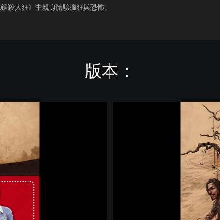
電鋸殺人狂》中親身體驗瘋狂與恐怖。
版本：
T
h
e
T
e
x
a
s
C
h
a
i