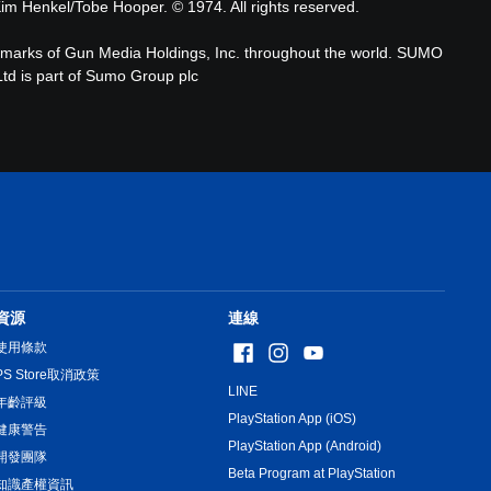
im Henkel/Tobe Hooper. © 1974. All rights reserved.
marks of Gun Media Holdings, Inc. throughout the world. SUMO
d is part of Sumo Group plc
資源
連線
使用條款
PS Store取消政策
LINE
年齡評級
PlayStation App (iOS)
健康警告
PlayStation App (Android)
開發團隊
Beta Program at PlayStation
知識產權資訊