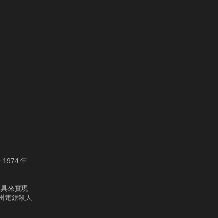
974 年
工具來實現
州電鋸殺人