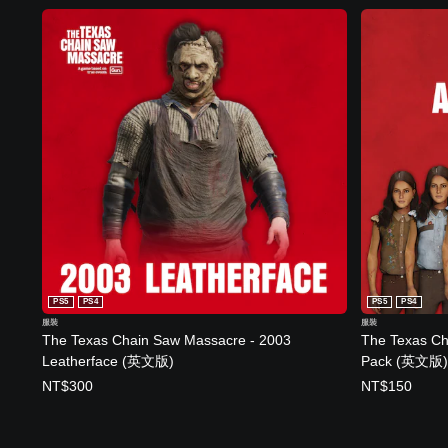
a
s
s
E
d
i
t
i
o
n
(
英
文
,
PS5
PS4
PS5
PS4
日
服裝
服裝
文
The Texas Chain Saw Massacre - 2003
The Texas Ch
)
Leatherface (英文版)
Pack (英文版)
NT$300
NT$150