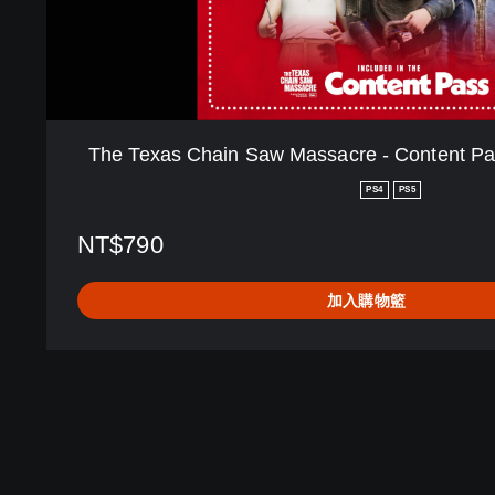
n
S
a
w
M
a
The Texas Chain Saw Massacre - Content P
s
s
PS4
PS5
a
c
NT$790
r
e
加入購物籃
-
C
o
n
t
e
n
t
P