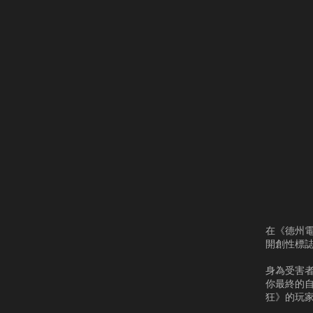
在《德州電
開創性標
身為受害
你最終的自
狂》的玩