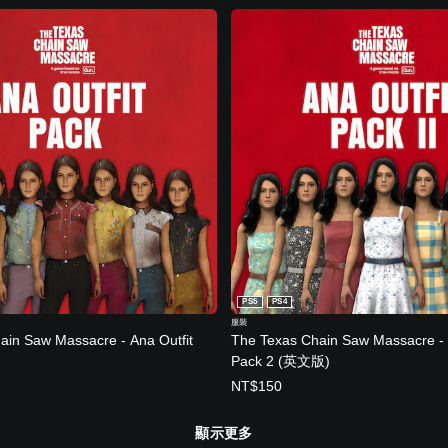
PS5
PS4
服裝
ain Saw Massacre - Ana Outfit
The Texas Chain Saw Massacre - 
Pack 2 (英文版)
NT$150
顯示更多