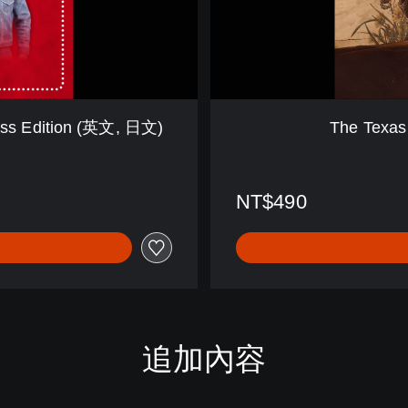
n
S
a
w
M
a
ass Edition (英文, 日文)
The Texa
s
s
a
c
NT$490
r
e
(
英
文
,
日
文
追加內容
)