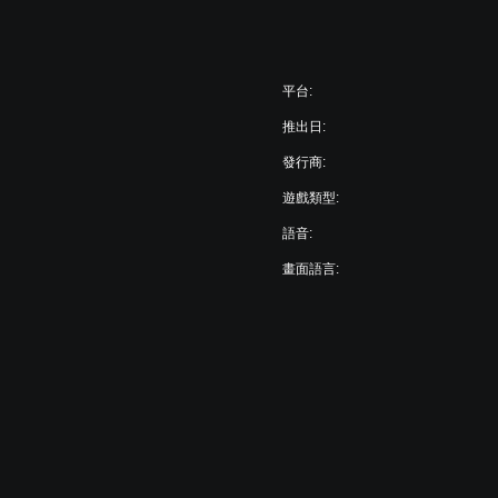
平台:
推出日:
發行商:
遊戲類型:
語音:
畫面語言: