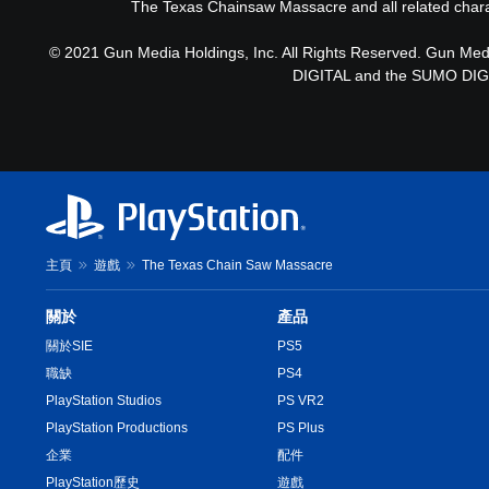
The Texas Chainsaw Massacre and all related charac
© 2021 Gun Media Holdings, Inc. All Rights Reserved. Gun Me
DIGITAL and the SUMO DIGIT
主頁
遊戲
The Texas Chain Saw Massacre
關於
產品
關於SIE
PS5
職缺
PS4
PlayStation Studios
PS VR2
PlayStation Productions
PS Plus
企業
配件
PlayStation歷史
遊戲