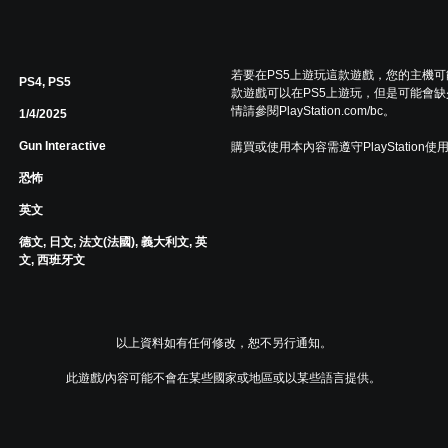
若要在PS5上遊玩這款遊戲，您的主機
PS4, PS5
款遊戲可以在PS5上遊玩，但是可能會缺
情請參閱PlayStation.com/bc。
1/4/2025
Gun Interactive
購買或使用本內容需遵守PlayStation使
恐怖
英文
德文, 日文, 法文(法國), 義大利文, 英
文, 西班牙文
以上資料如有任何修改，恕不另行通知。
此遊戲/內容可能不會在某些國家或地區或以某些語言提供。