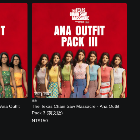
PS5
PS4
服裝
Ana Outfit
The Texas Chain Saw Massacre - Ana Outfit
Pack 3 (英文版)
NT$150