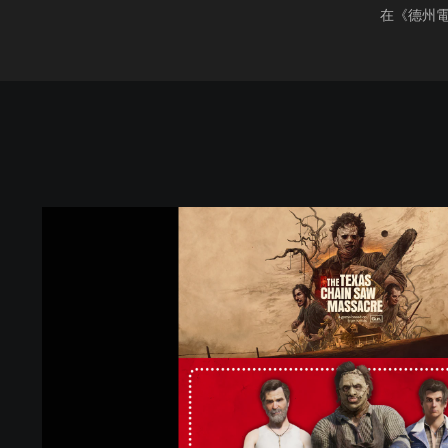
在《德州
T
h
e
T
e
x
a
s
C
h
a
i