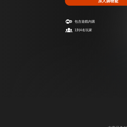
加入購物籃
包含遊戲內購
1到4名玩家