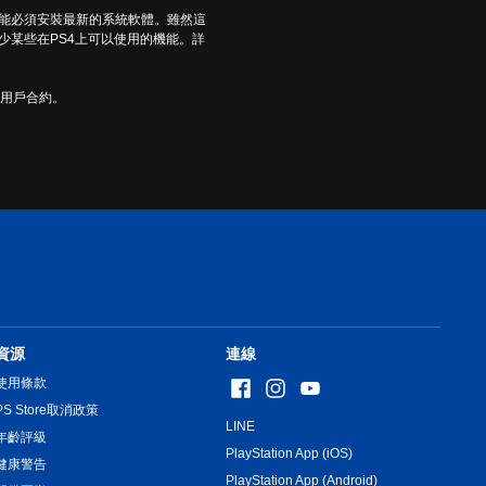
可能必須安裝最新的系統軟體。雖然這
少某些在PS4上可以使用的機能。詳
及用戶合約。
資源
連線
使用條款
PS Store取消政策
LINE
年齡評級
PlayStation App (iOS)
健康警告
PlayStation App (Android)