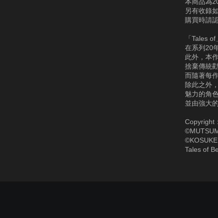
本商品為201
另有收錄如
購買時請
「Tale
在系列20
此外，本
捨棄傳統
而隨著每
除此之外
魅力的角
並由強大
Copyright
©MUTSUM
©KOSUKE
Tales of 