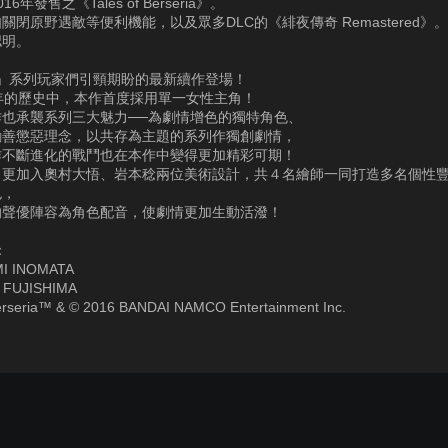
6年發售之《Tales of Berseria》。
關閉原野遇敵等便利機能，以及眾多DLC的《緋夜傳奇 Remastered》
認明。
s of」系列玩家們引頸期盼的最新續作登場！
年的歷史中，本作首度採用單一女性主角！
作也承襲系列三大魅力──為劇情增色的獨特角色、
勸善懲惡理念，以共存為主題的系列作獨創劇情，
作不斷進化的戰鬥也在本作中變得更加精彩可期！
，更加入奧村大悟、岩本稔兩位美術設計，共４名繪師一同打造多名個性
色，
的聲優陣容為角色配音，使劇情更加生動活潑！
：
I INOMATA
 FUJISHIMA
Berseria™ & © 2016 BANDAI NAMCO Entertainment Inc.