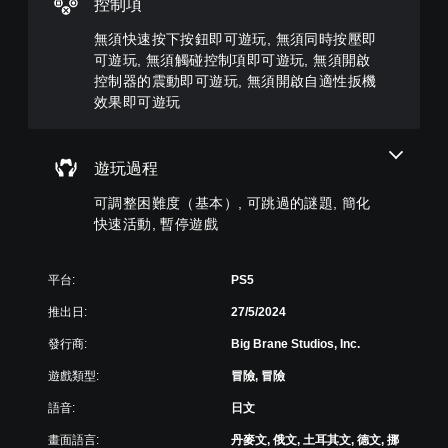
低
控制項
幕
選
快
和
僅
擇
速
靜
無須快速按下按鈕即可遊玩, 無須同時按壓即
限
另
或
音
可遊玩, 無須觸碰控制項即可遊玩, 無須開啟
於
一
在
。
控制器的震動即可遊玩, 無須開啟自適性扳機
主
個
時
要
效果即可遊玩
預
間
故
單
設
限
事
聲
的
制
和
困
道
內
遊玩過程
主
難
按
您
要
度
下
可調整困難度（基本）, 可跳過的謎題, 簡化
可
角
，
按
以
快速活動, 暫停遊戲
色
來
鈕
設
。
減
，
定
少
即
各
平台:
PS5
遊
可
喇
戲
遊
叭
推出日:
27/5/2024
的
玩
的
整
遊
發行商:
Big Brane Studios, Inc.
聲
體
戲
音
挑
遊戲類型:
冒險, 冒險
和
輸
戰
前
出
語音:
日文
。
往
，
選
使
畫面語言:
丹麥文, 俄文, 土耳其文, 德文, 挪