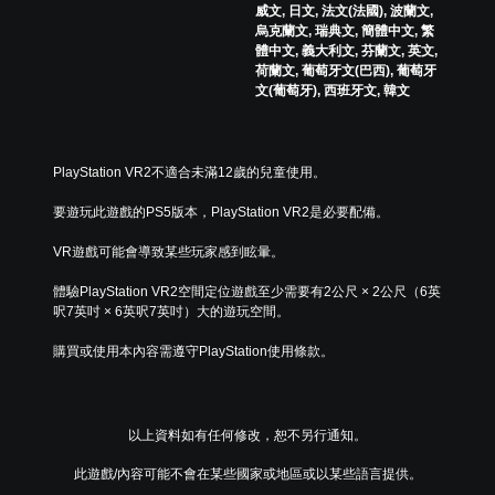
單
其
可
威文, 日文, 法文(法國), 波蘭文,
。
一
跳
烏克蘭文, 瑞典文, 簡體中文, 繁
致
體中文, 義大利文, 芬蘭文, 英文,
過
。
荷蘭文, 葡萄牙文(巴西), 葡萄牙
無
的
文(葡萄牙), 西班牙文, 韓文
須
謎
同
題
時
您
按
可
PlayStation VR2不適合未滿12歲的兒童使用。
壓
以
即
略
要遊玩此遊戲的PS5版本，PlayStation VR2是必要配備。
可
過
單
遊
VR遊戲可能會導致某些玩家感到眩暈。
一
玩
謎
體驗PlayStation VR2空間定位遊戲至少需要有2公尺 × 2公尺（6英
您
題
呎7英吋 × 6英呎7英吋）大的遊玩空間。
無
或
需
謎
購買或使用本內容需遵守PlayStation使用條款。
同
題
時
系
按
列
下
。
以上資料如有任何修改，恕不另行通知。
或
按
此遊戲/內容可能不會在某些國家或地區或以某些語言提供。
簡
住