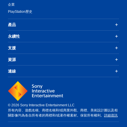
做
項
企業
出
即
符
PlayStation歷史
可
合
遊
螢
產品
玩
幕
提
您
永續性
示
無
的
需
動
支援
使
作
用
）
觸
資源
的
碰
挑
控
連線
戰
制
等
項
級
，
。
即
可
遊
暫
玩
© 2026 Sony Interactive Entertainment LLC
停
遊
所有內容、遊戲名稱、商標名稱和/或商業外觀、商標、美術設計圖以及相
遊
戲
關影像均為各自所有者的商標和/或著作權素材。保留所有權利。
詳細資訊
戲
。
您