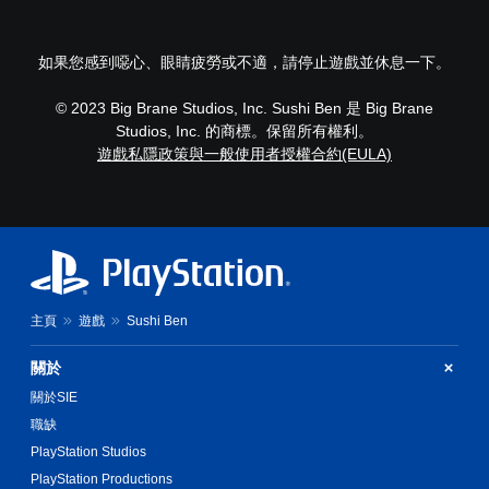
多
化
個
快
按
速
如果您感到噁心、眼睛疲勞或不適，請停止遊戲並休息一下。
鈕
活
，
動
即
© 2023 Big Brane Studios, Inc. Sushi Ben 是 Big Brane
您
可
Studios, Inc. 的商標。保留所有權利。
可
遊
遊戲私隱政策與一般使用者授權合約(EULA)
以
玩
降
遊
低
戲
快
和
速
前
活
往
動
選
（
單
您
。
主頁
遊戲
Sushi Ben
必
須
關於
無
在
須
時
關於SIE
觸
間
職缺
碰
限
PlayStation Studios
制
控
內
制
PlayStation Productions