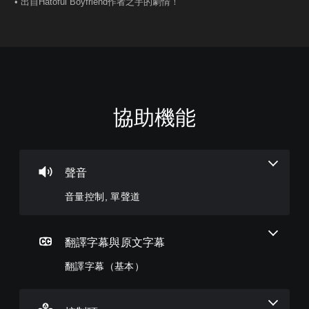
• 出自Hatoful Boyfriend作者之手的劇情！
協助機能
音
翻
無
可
量
譯
須
調
控
字
快
整
制
幕
速
困
（
按
難
聲音
您
基
下
度
可
音量控制, 單聲道
本
按
（
將
單
）
鈕
基
一
即
本
遊
聲
可
）
戲
翻譯字幕與原文字幕
音
遊
中
您
的
翻譯字幕（基本）
的
玩
可
音
翻
以
您
量
譯
透
無
調
字
過
需