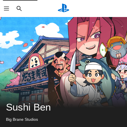
搜
尋
Sushi Ben
Big Brane Studios