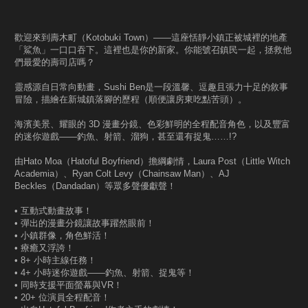
歡迎來到壽木町（Kotobuki Town）——這座恬靜小鎮正被城裡的地產
「鯊魚」一口口吞下。這裡也是你的新家。你能號召鎮民一起，拯救他
們最愛的壽司店嗎？
靈感源自日常向動畫，Sushi Ben是一段溫馨、逗趣且張力十足的敘事
冒險，描繪在新城鎮落腳的歷程（順便讓房東吃點苦頭）。
海濱美景、耀眼的 3D 漫畫分鏡、色彩鮮明的全程配音角色，以及豐富
的迷你遊戲——釣魚、射箭、溜狗，甚至還有捉鬼……!?
由Hato Moa（Hatoful Boyfriend）擔綱劇情，Laura Post（Little Witch
Academia）、Ryan Colt Levy（Chainsaw Man）、AJ
Beckles（Dandadan）等眾多聲優獻聲！
• 互動式動畫故事！
• 彈出的漫畫分鏡讓故事躍然眼前！
• 小鎮群像，角色鮮活！
• 療癒又浮誇！
• 8+ 小時主線任務！
• 4+ 小時迷你遊戲——釣魚、射箭、捉鬼等！
• 同時支援平面螢幕與VR！
• 20+ 位演員全程配音！