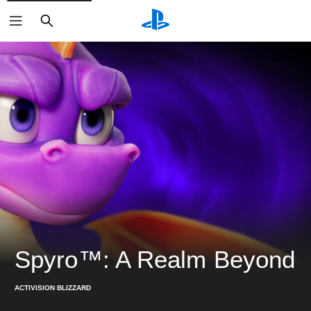
搜
尋
Spyro™: A Realm Beyond
ACTIVISION BLIZZARD