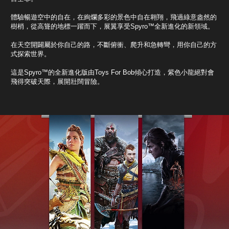
體驗暢遊空中的自在，在絢爛多彩的景色中自在翱翔，飛過綠意盎然的
樹梢，從高聳的地標一躍而下，展翼享受Spyro™全新進化的新領域。
在天空開闢屬於你自己的路，不斷俯衝、爬升和急轉彎，用你自己的方
式探索世界。
這是Spyro™的全新進化版由Toys For Bob傾心打造，紫色小龍絕對會
飛得突破天際，展開壯闊冒險。