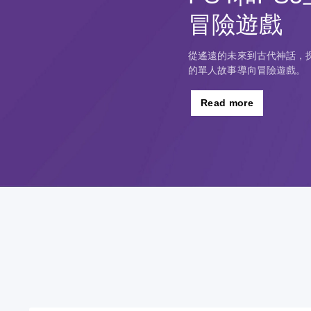
冒險遊戲
從遙遠的未來到古代神話，探
的單人故事導向冒險遊戲。
Read more
清
音
無
重
可
晰
量
須
新
調
文
控
翻
對
整
字
制
譯
應
困
字
控
難
選
您
幕
制
度
單
可