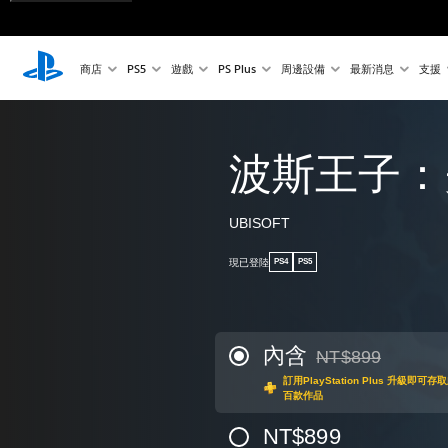
商店
PS5
遊戲
PS Plus
周邊設備
最新消息
支援
波斯王子：
UBISOFT
現已登陸
PS4
PS5
內含
NT$899
折扣前原價為NT$89
訂用PlayStation Plus 升級
百款作品
NT$899