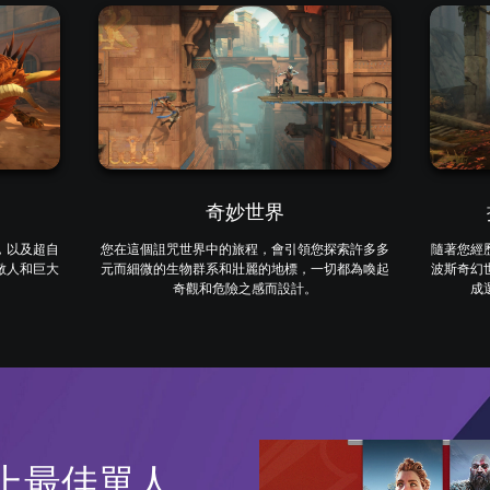
奇妙世界
，以及超自
您在這個詛咒世界中的旅程，會引領您探索許多多
隨著您經
敵人和巨大
元而細微的生物群系和壯麗的地標，一切都為喚起
波斯奇幻
奇觀和危險之感而設計。
成
5上最佳單人