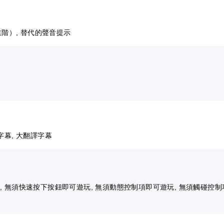
進階）, 替代的聲音提示
字幕, 大翻譯字幕
 無須快速按下按鈕即可遊玩, 無須動態控制項即可遊玩, 無須觸碰控制