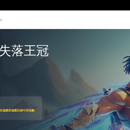
失落王冠
9
即可存取此遊戲和遊戲目錄中其他數