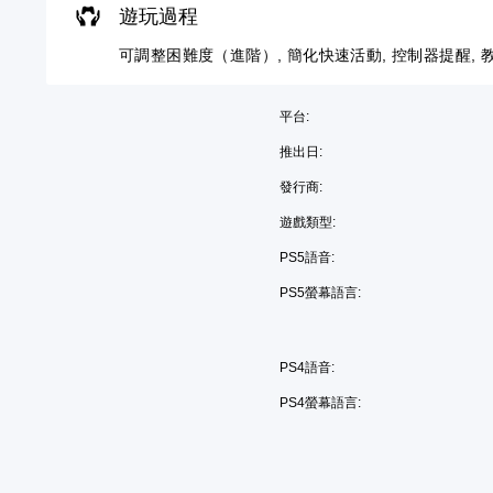
，
設
遊玩過程
中
能
讀
系
定
並
，
。
統
聲
可調整困難度（進階）, 簡化快速活動, 控制器提醒, 教
無
來
也
音
對
協
提
輸
替
話
助
供
出
代
平台:
。
您
了
，
色
遊
一
推出日:
以
彩
玩
些
便
翻
遊
發行商:
重
您
享
譯
戲
新
無
受
字
遊戲類型:
。
配
須
環
幕
置
依
繞
PS5語音:
（
的
賴
音
簡
支
PS5螢幕語言:
進
顏
效
化
援
階
色
。
快
。
來
）
速
遊
PS4語音:
替
遊
活
玩
可
戲
代
動
PS4螢幕語言:
遊
反
中
的
戲
您
轉
的
視
，
可
對
操
或
覺
以
話
作
是