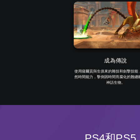
成為傳說
使用薩爾貢與生俱來的雜技和劍擊技能
然時間能力，擊倒因時間而腐化的難纏
神話生物。
PS4和PS