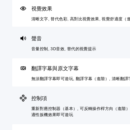
和
將
即
器
（
視覺效果
抬
單
可
（
進
頭
一
遊
基
階
清晰文字, 替代色彩, 高對比視覺效果, 視覺舒適度（
顯
聲
玩
本
）
示
音
）
您
您
器
的
可
可
(
音
您
聲音
在
以
H
量
可
沒
自
U
調
將
音量控制, 3D音效, 替代的視覺提示
有
訂
D
低
控
翻
挑
)
和
制
譯
戰
文
靜
項
翻譯字幕與原文字幕
字
等
字
音
變
幕
級
的
。
更
無須翻譯字幕即可遊玩, 翻譯字幕（進階）, 清晰翻譯
的
或
呈
為
情
單
現
另
3
況
獨
方
一
D
下
啟
式
個
控制項
音
遊
動
使
預
效
玩
多
其
設
重新對應控制器（基本）, 可反轉操作桿方向（進階）,
，
項
更
的
適性扳機效果即可遊玩
您
因
輔
輕
版
可
遊
助
鬆
面
以
戲
功
易