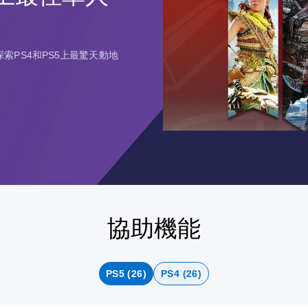
索PS4和PS5上最驚天動地
協助機能
PS5 (26)
PS4 (26)