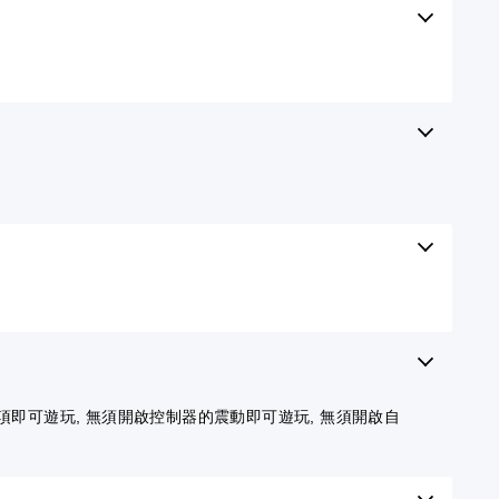
項即可遊玩, 無須開啟控制器的震動即可遊玩, 無須開啟自