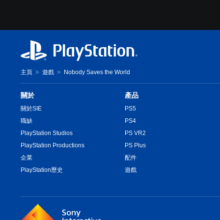
主頁
遊戲
Nobody Saves the World
關於
產品
關於SIE
PS5
職缺
PS4
PlayStation Studios
PS VR2
PlayStation Productions
PS Plus
企業
配件
PlayStation歷史
遊戲