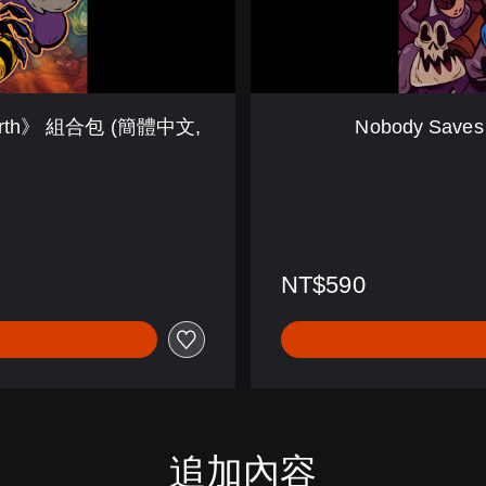
e
W
o
r
l
Hearth》 組合包 (簡體中文,
Nobody Save
d
(
簡
體
中
文
,
NT$590
韓
文
,
英
文
,
日
文
追加內容
)