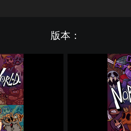
版本：
N
o
b
o
d
y
S
a
v
e
s
t
h