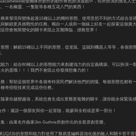
uacamelee開發團隊所創作的動作角色扮演遊戲中，你所扮演的無名人
蟲、一名幽靈、一隻龍等各種五花八門的東西！
任務來發現與變換超過15種以上的獨特形態。使用意想不到的方式組合並
成與解鎖更具挑戰性的任務。獨自一人或和一個線上好友一起探索這個廣
關這些會無限變化的關卡來阻止災難降臨，拯救世界！
身形態：解鎖15種以上不同的形態，從老鼠、盜賊到機器人等等，各個形
能。
配能力：組合80種以上的形態能力來創建強力的自定義構築。可以扮演一
噴火的蛋哦！！！我們不會阻止你發揮想像力的！
任務：幫助這個世界中各個奇特居民們解決他們的煩惱。每個形態也都有
各種奇招怪技來完成這些任務。
：隨著你越變越強，系統也會生成出更難更複雜的關卡，讓你能永保緊張
地合作：邀請一個朋友與你一起冒險，能參與全程或是單一部分！
集：由著名作曲家Jim Guthrie所創作出的全新原創音樂。
：來試試你的形態和能力對使用了難易度編輯器強化後的敵人和關卡管不管