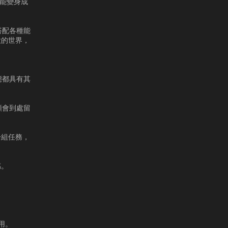
士能變身成
搭配各種能
大的世界，
態都具有其
顆會到處留
一組任務，
感。
用。