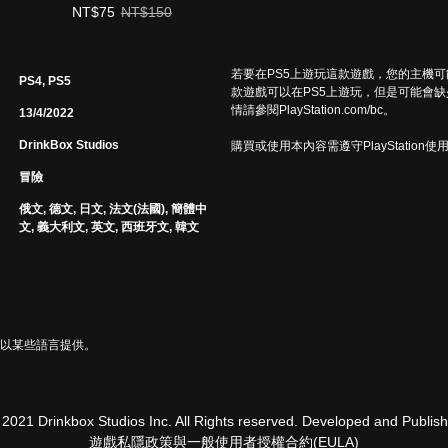
優惠價NT$75。原價NT$150。
NT$75
NT$150
若要在PS5上遊玩這款遊戲，您的主機
PS4, PS5
款遊戲可以在PS5上遊玩，但是可能會缺
情請參閱PlayStation.com/bc。
13/4/2022
DrinkBox Studios
購買或使用本內容需遵守PlayStation使
冒險
俄文, 德文, 日文, 法文(法國), 簡體中
文, 義大利文, 英文, 西班牙文, 韓文
或以某些語言提供。
021 Drinkbox Studios Inc. All Rights reserved. Developed and Publish
遊戲私隱政策與一般使用者授權合約(EULA)