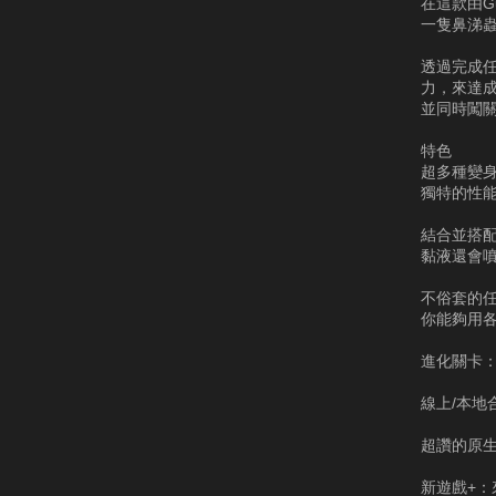
在這款由G
一隻鼻涕
透過完成
力，來達
並同時闖
特色
超多種變
獨特的性
結合並搭
黏液還會
不俗套的
你能夠用
進化關卡
線上/本
超讚的原生
新遊戲+