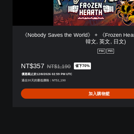
h
e
W
o
r
《Nobody Saves the World》 + 《Frozen 
l
韓文, 英文, 日文)
d
》
PS4
PS5
+
《
NT$357
NT$1,190
省下70%
F
折扣前原價為NT$1,190
r
優惠截止於12/8/2026 02:59 PM UTC
o
過去30天的最低價格：NT$1,190
z
加入購物籃
e
n
H
e
a
r
t