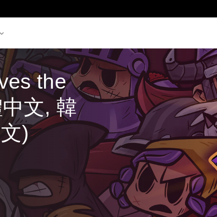
es the 
體中文, 韓
日文)