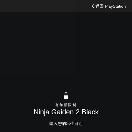
搜
返回 PlayStation
尋
有年齡限制
Ninja Gaiden 2 Black
輸入您的出生日期