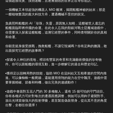
這個超脫現實、撲朔迷離，且逐漸崩毀的世界正在等你造訪。
一個機敏又本領超強的機器人 MIO 醒來，揭開船艦神祕的始末；那是
一艘植物繁茂的龐大科技方舟，遭遇機械不受控的狀況。
負責照料船艦的 AI「珍珠」失靈，原因無人知曉，這艘被世人遺忘的
船艦面臨即將停擺的命運。在此令人忘我的類銀河戰士惡魔城遊戲中，
你需要深入探索這艘船艦，追溯它經歷的事件，同時查明關於你的真相
和命運。
你願意挺身接受挑戰，挽救船艦，不讓它毀滅嗎？你有足夠的膽識，敢
出面探究它經歷的故事嗎？
•探索令人神往的境地，裡頭有豐富的奇景和充滿藝術價值的珍奇物
件。你可以跟船艦的環境互動，進一步瞭解它的過去和歷史印記。
•獲得足以扭轉局勢的技能，協助 MIO 在這糾結又互相牽連的空間內推
進。可以像蜘蛛一般爬牆，還能運用滑翔的能力在空中飄浮。遊戲中需
要掌握精確、節奏和時機，做出完美的連續動作！
•遊戲中會面對五花八門的 30 多種敵人，還有 15 個可怕的守門頭目。
你有各種武力可針對每次的遭遇因應調整，例如可以用鉤子避開對手、
放出光球當做強大的投射彈藥，甚至製造偽裝替身，從出其不意的角度
出擊，全都任你選擇！