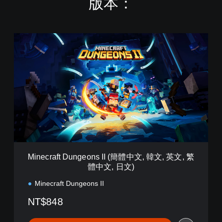
版本：
M
i
n
e
c
r
a
f
t
D
u
n
g
Minecraft Dungeons II (簡體中文, 韓文, 英文, 繁
e
體中文, 日文)
o
n
Minecraft Dungeons II
s
I
NT$848
I
(