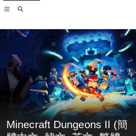
搜
尋
Minecraft Dungeons II (簡