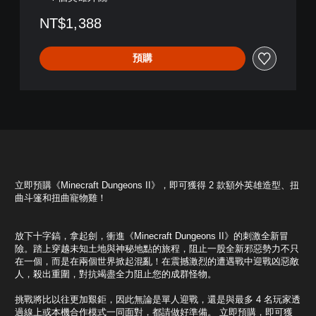
NT$1,388
預購
立即預購《Minecraft Dungeons II》，即可獲得 2 款額外英雄造型、扭
曲斗篷和扭曲寵物雞！
放下十字鎬，拿起劍，衝進《Minecraft Dungeons II》的刺激全新冒
險。踏上穿越未知土地與神秘地點的旅程，阻止一股全新邪惡勢力不只
在一個，而是在兩個世界掀起混亂！在震撼激烈的遭遇戰中迎戰凶惡敵
人，殺出重圍，對抗竭盡全力阻止您的成群怪物。
挑戰將比以往更加艱鉅，因此無論是單人迎戰，還是與最多 4 名玩家透
過線上或本機合作模式一同面對，都請做好準備。 立即預購，即可獲