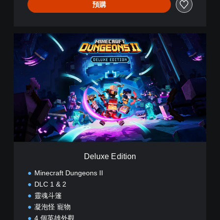
簡
預購
體
中
文
D
,
e
韓
l
文
u
,
x
英
e
文
E
,
d
繁
i
體
t
中
i
文
o
,
n
日
Deluxe Edition
文
)
Minecraft Dungeons II
DLC 1 & 2
靈魂斗篷
凝泡怪 寵物
4 個英雄外觀