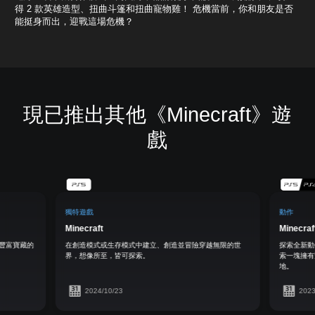
得 2 款英雄造型、扭曲斗篷和扭曲寵物雞！ 危機當前，你和朋友是否
能挺身而出，迎戰這場危機？
現已推出其他《Minecraft》遊
戲
獨特遊戲
動作
Minecraft
Minecraf
豐富寶藏的
在創造模式或生存模式中建立、創造並冒險穿越無限的世
探索全新動作
界，想像所至，皆可探索。
索一塊擁有
地。
2024/10/23
2023