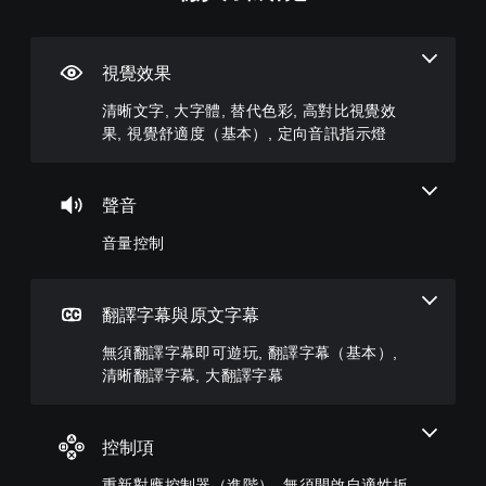
晰
量
須
新
文
控
翻
對
字
制
譯
應
字
控
視覺效果
選
您
幕
制
單
可
清晰文字, 大字體, 替代色彩, 高對比視覺效
即
器
和
將
果, 視覺舒適度（基本）, 定向音訊指示燈
抬
單
可
（
頭
一
遊
進
顯
聲
玩
階
示
音
）
聲音
您
器
的
可
您
(
音
音量控制
在
可
H
量
沒
完
U
調
有
全
D
低
翻
自
)
和
翻譯字幕與原文字幕
譯
訂
文
靜
字
遊
字
音
無須翻譯字幕即可遊玩, 翻譯字幕（基本）,
幕
戲
的
。
清晰翻譯字幕, 大翻譯字幕
的
的
呈
情
控
現
況
制
方
下
項
式
控制項
遊
。
使
玩
重新對應控制器（進階）, 無須開啟自適性扳
其