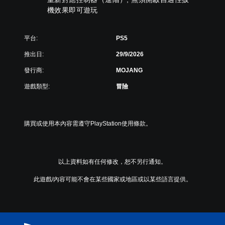
，
更
機效果即可遊玩
無
因
輕
須
遊
鬆
開
戲
易
平台:
PS5
中
啟
讀
並
自
。
推出日:
29/9/2026
無
適
對
發行商:
MOJANG
性
大
話
扳
遊戲類型:
冒險
字
。
機
體
效
選
翻
果
單
譯
即
購買或使用本內容需遵守PlayStation使用條款。
和
字
可
抬
幕
遊
頭
（
玩
顯
基
以上資料如有任何修改，恕不另行通知。
示
您
本
器
可
此遊戲/內容可能不會在某些國家或地區或以某些語言提供。
）
(
以
H
在
遊
U
不
戲
D
開
中
)
啟
的