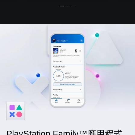
PlayStation Family™應用程式