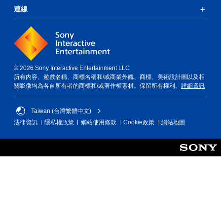
代
連線
色
翻
譯
彩
字
您
幕
無
的
須
呈
依
現
© 2026 Sony Interactive Entertainment LLC
賴
方
所有內容、遊戲名稱、商標名稱和/或商業外觀、商標、美術設計圖以及相
顏
式
關影像均為各自所有者的商標和/或著作權素材。保留所有權利。
詳細資訊
色
使
來
其
遊
更
Taiwan (台灣繁體中文)
玩
輕
遊
法律資訊
隱私權政策
網站使用條款
Cookie政策
網站地圖
鬆
戲
易
，
讀
或
。
是
可
透
大
過
翻
變
譯
更
字
重
幕
要