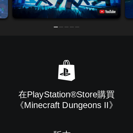
在PlayStation®Store購買
《Minecraft Dungeons II》