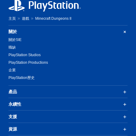
文
扳
翻
字
機
譯
會
自
字
使
適
主頁
遊戲
Minecraft Dungeons II
幕
用
應
僅
較
阻
限
關於
大
力
於
的
關於SIE
的
主
字
情
要
職缺
體
況
故
PlayStation Studios
來
下
事
顯
，
PlayStation Productions
和
示
遊
主
企業
，
玩
要
PlayStation歷史
使
遊
角
其
戲
色
更
。
。
產品
輕
鬆
永續性
清
易
晰
讀
。
翻
支援
譯
字
資源
替
幕