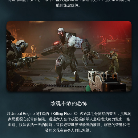
酷的施虐伎倆。
陰魂不散的恐怖
以Unreal Engine 5打造的《Killing Floor 3》透過其毛骨悚然的畫面，挑戰玩
家忍受噁心反胃的極限。透過六人合作或緊張的單人遊玩模式努力殺出一條
血路、設法多活一天的同時，這個絕望世界裡飛濺的液體、輾壓的聲響和迸
發的火花在在令人難以忽視。