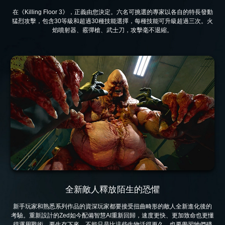
在《Killing Floor 3》，正義由您決定。六名可挑選的專家以各自的特長發動
猛烈攻擊，包含30等級和超過30種技能選擇，每種技能可升級超過三次。火
焰噴射器、霰彈槍、武士刀，攻擊毫不退縮。
全新敵人釋放陌生的恐懼
新手玩家和熟悉系列作品的資深玩家都要接受扭曲畸形的敵人全新進化後的
考驗。重新設計的Zed如今配備智慧AI重新回歸，速度更快、更加致命也更懂
得運用戰術。要生存下來，不能只是比這些生物活得更久，也要學習牠們殘