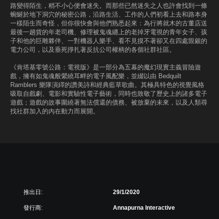
路變得陌生，稍不小心便會迷失。而那些已然迷失之人也許會找到一條
蜿蜒於地下洞穴的秘密公路，沿路生活、工作的人們初看上去和路本身
一樣陌生而奇怪，但你很快會與他們熟悉起來：為行將就木的古董店送
最後一趟貨的年老司機、修理被鬼魂纏上的老掉牙電視的青年女子、孩
子和他的巨雕夥伴、一對機器人樂手、看不見摸不著卻又在四處覬覦的
電力公司，以及垂死掙扎著反抗公司權柄的各個社群社區。
《肯塔基零號公路：電視版》是一部分為五幕的魔幻現實主義冒險遊
戲，擁有如鬼魂般縈繞耳畔的電子風配樂，並綴以由 Bedquilt
Ramblers 樂隊演繹的讚美詩和經典藍草歌曲。其極具特色的視覺風格
吸取自戲劇、電影和實驗性電子藝術，同時也致敬了歷史上的諸多電子
遊戲；遊戲的故事圍繞著無法償還的債務、被放棄的未來，以及人類尋
找社群加入的內在動力而展開。
推出日:
29/1/2020
發行商:
Annapurna Interactive