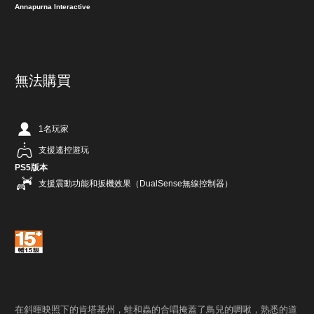
Annapurna Interactive
無法購買
1名玩家
支援遙控遊玩
PS5版本
支援震動功能和扳機效果（DualSense無線控制器）
在斜暉映照下的肯塔基州，蛙和蟲的合唱掩蓋了鳥兒的啁啾，熟悉的道