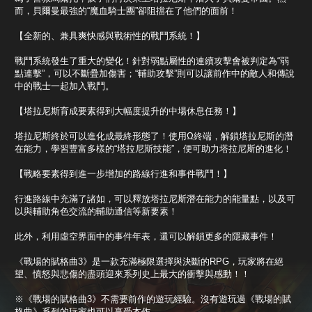
而，貝爾曼最強的“魔血騎士團”卻阻擋在了他們的面前！
【全新的、兼具爽快感與戰術性的戰鬥系統！】
戰鬥系統發生了重大的變化！針對弱點屬性的連續攻擊會被判定為“弱
點連擊”，可以不斷疊加傷害；“輔助攻擊”則可以讓前作中的敵人和傳說
中的戰士一起加入戰鬥。
【塔拉尼斯育成要素得到大幅度提升的中場休息任務！】
塔拉尼斯終於可以進化成最終形態了！使用Ω終端，解鎖塔拉尼斯的潛
在能力，學習豐富多樣的“塔拉尼斯技能”，便可助力塔拉尼斯的進化！
【戰略要素得到進一步增加的路線行進和事件戰鬥！】
行進路線中充滿了諸如，可以釋放塔拉尼斯潛在能力的能量點，以及可
以與輔助角色交流的輔助通信等新要素！
此外，利用虛空界面中的事件年表，還可以解鎖更多的隱藏事件！
《戰場的賦格曲3》是一款充滿極限選擇與決斷的RPG，玩家將在絕
望、憤怒與悲傷的盡頭迎來系列史上最大的衝擊與感動！！
※《戰場的賦格曲3》不需要前作的遊玩經驗。沒有遊玩過《戰場的賦
格曲》系列的玩家也可以享受本作。