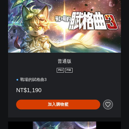
版
普通版
PS4
PS5
戰場的賦格曲3
NT$1,190
加入購物籃
戰