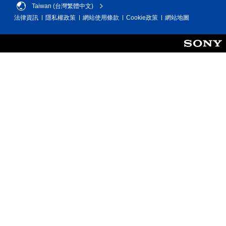
Taiwan (台灣繁體中文)
您
無
法律資訊
隱私權政策
網站使用條款
Cookie政策
網站地圖
需
快
速
或
在
時
間
限
制
內
按
下
按
鈕
，
即
可
遊
玩
遊
戲
和
前