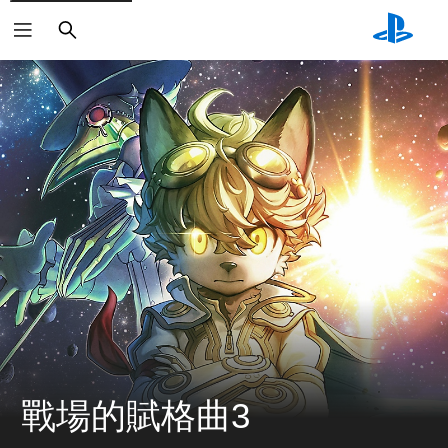
搜
尋
戰場的賦格曲3