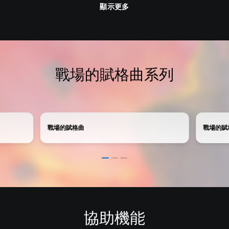
顯示更多
戰場的賦格曲系列
戰場的賦格曲
戰場的賦
協助機能
音
翻
重
遊
量
譯
新
戲