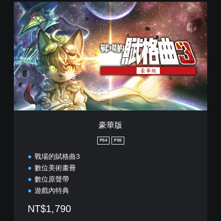
文
豪
)
華
版
豪華版
PS4
PS5
戰場的賦格曲3
數位美術畫冊
數位原聲帶
遊戲內特典
NT$1,790