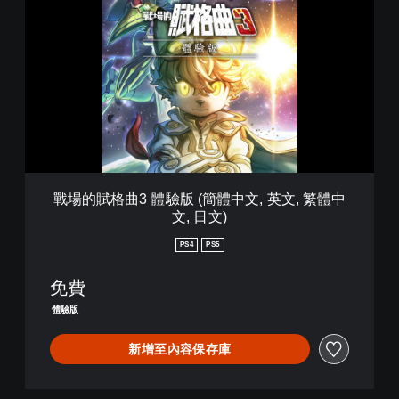
場
的
賦
格
曲
3
體
驗
版
(
簡
體
戰場的賦格曲3 體驗版 (簡體中文, 英文, 繁體中
中
文, 日文)
文
,
PS4
PS5
英
文
免費
,
繁
體驗版
體
中
新增至內容保存庫
文
,
日