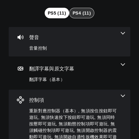
控
字
對
速
制
幕
應
度
PS5 (11)
PS4 (11)
（
控
（
您
基
制
基
可
本
器
本
將
單
）
（
）
聲音
一
基
遊
您
聲
本
音量控制
戲
可
音
）
中
以
的
的
在
您
音
翻
有
可
翻譯字幕與原文字幕
量
譯
限
將
調
字
的
控
翻譯字幕（基本）
低
幕
時
制
和
僅
間
項
靜
限
內
變
音
於
或
控制項
更
。
主
僅
為
要
在
重新對應控制器（基本）, 無須按住按鈕即可
另
故
執
遊玩, 無須快速按下按鈕即可遊玩, 無須同時
一
事
行
個
按壓即可遊玩, 無須動態控制項即可遊玩, 無
和
特
預
須觸碰控制項即可遊玩, 無須開啟控制器的震
主
定
設
動即可遊玩, 無須開啟自適性扳機效果即可遊
要
動