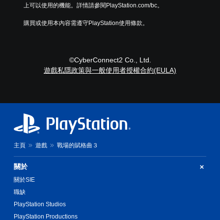
住
上可以使用的機能。詳情請參閱PlayStation.com/bc。
按
鈕
購買或使用本內容需遵守PlayStation使用條款。
即
可
遊
©CyberConnect2 Co., Ltd.
玩
遊戲私隱政策與一般使用者授權合約(EULA)
您
可
以
在
不
按
住
方
向
主頁
遊戲
戰場的賦格曲３
按
鈕
關於
下
的
關於SIE
情
職缺
況
PlayStation Studios
下
，
PlayStation Productions