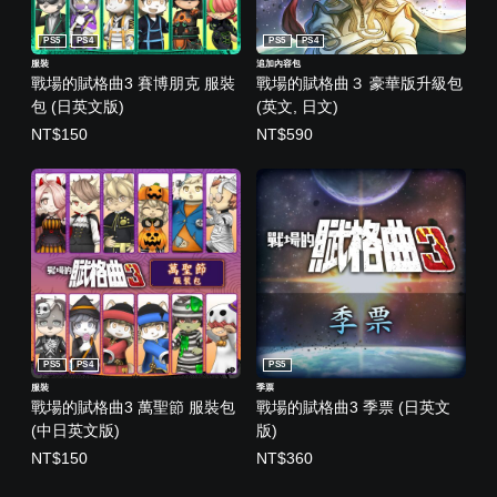
PS5
PS4
PS5
PS4
服裝
追加內容包
戰場的賦格曲3 賽博朋克 服裝
戰場的賦格曲３ 豪華版升級包
包 (日英文版)
(英文, 日文)
NT$150
NT$590
PS5
PS4
PS5
服裝
季票
戰場的賦格曲3 萬聖節 服裝包
戰場的賦格曲3 季票 (日英文
(中日英文版)
版)
NT$150
NT$360