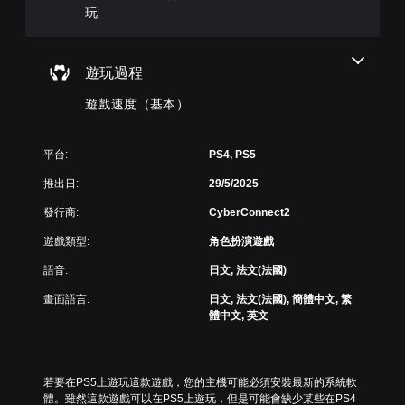
的
玩
角
作
版
色
時
面
。
減
，
慢
系
遊玩過程
遊
統
戲
也
遊戲速度（基本）
速
提
度
供
。
了
平台:
PS4, PS5
一
些
推出日:
29/5/2025
重
發行商:
CyberConnect2
新
配
遊戲類型:
角色扮演遊戲
置
的
語音:
日文, 法文(法國)
支
援
畫面語言:
日文, 法文(法國), 簡體中文, 繁
。
體中文, 英文
無
須
若要在PS5上遊玩這款遊戲，您的主機可能必須安裝最新的系統軟
按
體。雖然這款遊戲可以在PS5上遊玩，但是可能會缺少某些在PS4