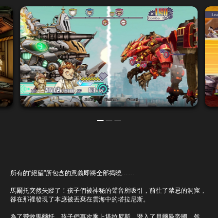
所有的“絕望”所包含的意義即將全部揭曉……
馬爾托突然失蹤了！孩子們被神秘的聲音所吸引，前往了禁忌的洞窟，
卻在那裡發現了本應被丟棄在雲海中的塔拉尼斯。
為了營救馬爾托，孩子們再次乘上塔拉尼斯，潛入了貝爾曼帝國。然