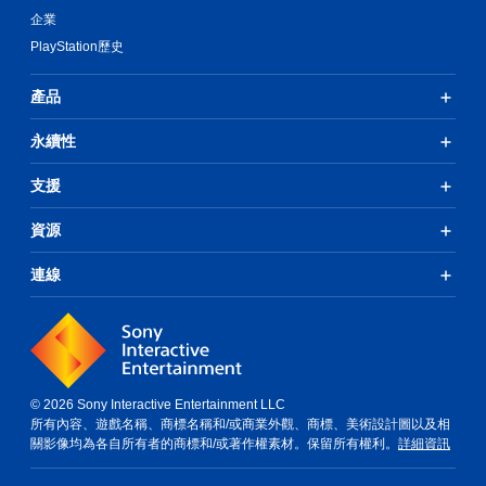
遊
企業
玩
PlayStation歷史
遊
戲
和
產品
前
往
永續性
選
單
。
支援
資源
無
須
連線
快
速
按
下
按
鈕
© 2026 Sony Interactive Entertainment LLC
即
所有內容、遊戲名稱、商標名稱和/或商業外觀、商標、美術設計圖以及相
可
關影像均為各自所有者的商標和/或著作權素材。保留所有權利。
詳細資訊
遊
玩