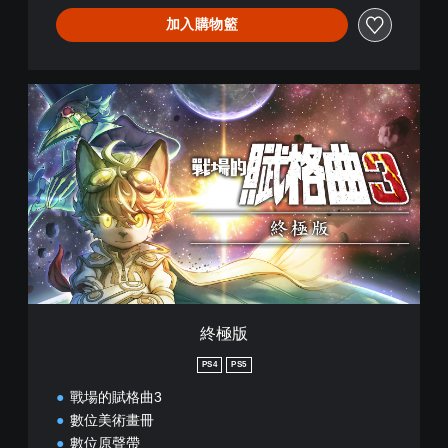
加入購物籃
終
極
版
終極版
PS4
PS5
戰場的賦格曲3
數位美術畫冊
數位原聲帶