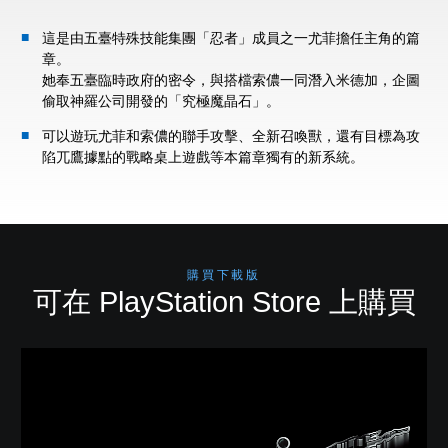
這是由五臺特殊技能集團「忍者」成員之一尤菲擔任主角的篇
章。
她奉五臺臨時政府的密令，與搭檔索儂一同潛入米德加，企圖
偷取神羅公司開發的「究極魔晶石」。
可以遊玩尤菲和索儂的聯手攻擊、全新召喚獸，還有目標為攻
陷兀鷹據點的戰略桌上遊戲等本篇章獨有的新系統。
購買下載版
可在 PlayStation Store 上購買