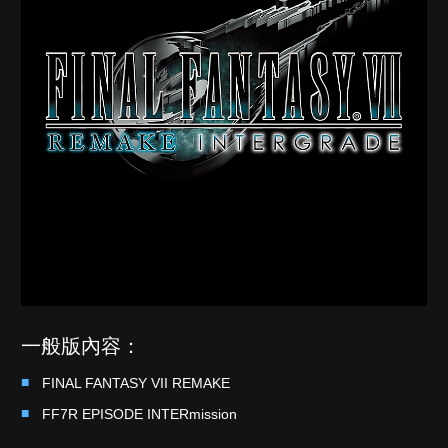
一般版內容：
FINAL FANTASY VII REMAKE
FF7R EPISODE INTERmission