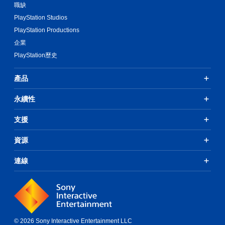
職缺
PlayStation Studios
PlayStation Productions
企業
PlayStation歷史
產品
永續性
支援
資源
連線
© 2026 Sony Interactive Entertainment LLC