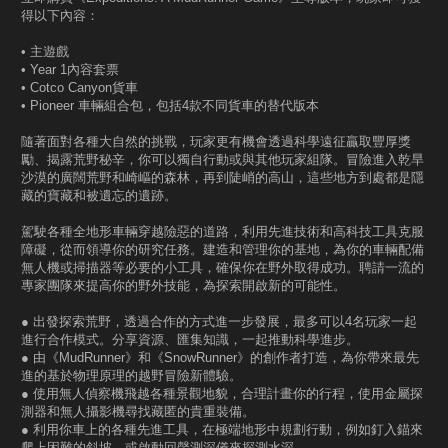
得以下內容：
• 主遊戲
• Year 1內容套票
• Cotco Canyon貨車
• Pioneer 車輛組合包，包括4款不同貨車的替代版本
隨著面對各種大自然的挑戰，玩家更有機會透過科學遠征贏取豐厚獎
勵、揭露荒野秘辛，你可以獨自行動或與其他玩家組隊。冒險進入乾旱
沙漠的廣闊荒野和崎嶇的森林，再到陡峭的高山，這些地方到處都是隱
藏的寶藏和被遺忘的遺跡。
駕駛各種全地形車輛穿越險惡的道路，利用先進技術和高科技工具克服
障礙，從而領導你的研究任務。建造和管理你的基地，為你的車輛配備
無人機或掃描器等必要的小工具，確保你在野外取得成功。聘請一流的
專家團隊來提高你的野外技能，為探索開啟新的可能性。
● 出發探索荒野，透過合作的方式進一步發展，最多可以4名玩家一起
進行合作模式。分享資源、匯集知識，一起推動科學進步。
● 由《MudRunner》和《SnowRunner》的創作者打造，為你帶來最先
進的基於物理原理的越野冒險新體驗。
● 使用無人偵察機飛越各種景觀地貌，合理計畫你的行程，使用金屬探
測器和無人攝影機尋找藏匿的貴重裝備。
● 利用你車上的各種先進工具，在極端地形中規劃行動，例如釘入錨來
爬上困難的斜坡，或啟動回聲測深儀來探測水深。