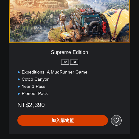
e
m
e
E
d
i
t
i
o
Supreme Edition
n
PS4
PS5
Expeditions: A MudRunner Game
Cotco Canyon
Year 1 Pass
Pioneer Pack
NT$2,390
加入購物籃