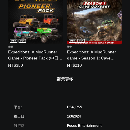
PS5
PS4
PS5
PS4
車輛
關卡
Expeditions: A MudRunner
Expeditions: A MudRunner
Game - Pioneer Pack (中日英
game - Season 1: Cave
韓文版)
Odyssey (中日韓文版)
NT$350
NT$210
顯示更多
平台:
PS4, PS5
推出日:
1/3/2024
發行商:
Focus Entertainment