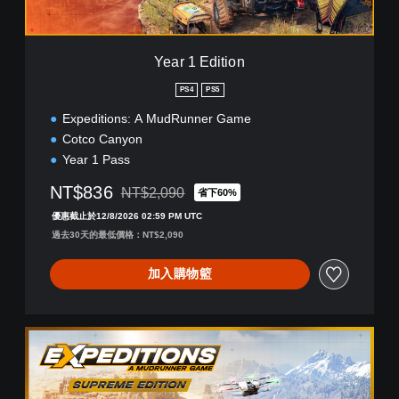
o
n
Year 1 Edition
PS4
PS5
Expeditions: A MudRunner Game
Cotco Canyon
Year 1 Pass
NT$836
NT$2,090
省下60%
折扣前原價為NT$2,090
優惠截止於12/8/2026 02:59 PM UTC
過去30天的最低價格：NT$2,090
加入購物籃
S
u
p
r