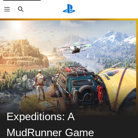
搜
尋
Expeditions: A
MudRunner Game