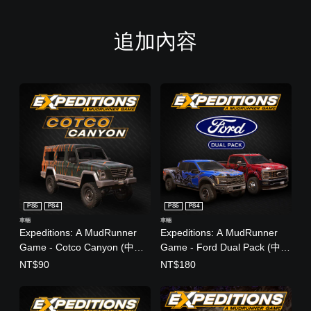
追加內容
PS5
PS4
PS5
PS4
車輛
車輛
Expeditions: A MudRunner
Expeditions: A MudRunner
Game - Cotco Canyon (中日
Game - Ford Dual Pack (中日
英韓文版)
英韓文版)
NT$90
NT$180