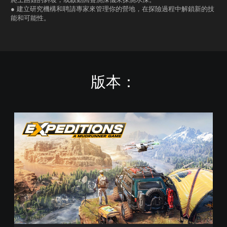
● 建立研究機構和聘請專家來管理你的營地，在探險過程中解鎖新的技
能和可能性。
版本：
S
t
a
n
d
a
r
d
E
d
i
t