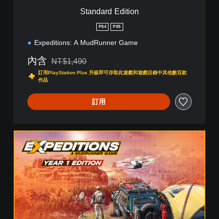
i
Standard Edition
o
n
PS4
PS5
Expeditions: A MudRunner Game
內含
NT$1,490
折扣前原價為NT$1,490
訂用PlayStation Plus 升級即可存取此遊戲和遊戲目錄中其他數百款
作品
訂用
Y
e
a
r
1
E
d
i
t
i