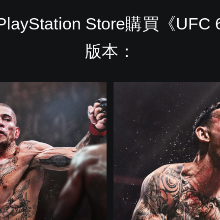
layStation Store購買《UFC
版本：
終
極
版