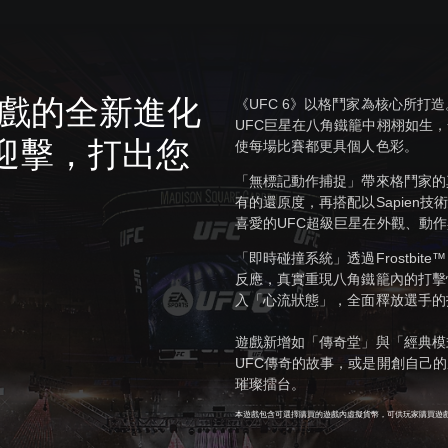
遊戲的全新進化
《UFC 6》以格鬥家為核心所打
UFC巨星在八角鐵籠中栩栩如生
迎擊，打出您
使每場比賽都更具個人色彩。
「無標記動作捕捉」帶來格鬥家的
有的還原度，再搭配以Sapien
喜愛的UFC超級巨星在外觀、動
「即時碰撞系統」透過Frostbi
反應，真實重現八角鐵籠內的打擊
入「心流狀態」，全面釋放選手的
遊戲新增如「傳奇堂」與「經典模
UFC傳奇的故事，或是開創自己
璀璨擂台。
本遊戲包含可選擇購買的遊戲內虛擬貨幣，可供玩家購買遊