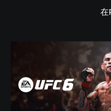
在P
標
準
版