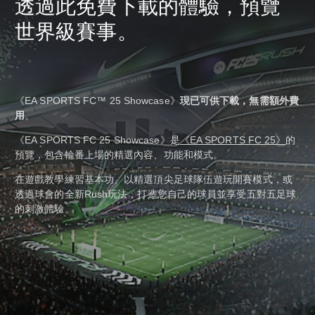
透過此免費下載的體驗，預覽
世界級賽事。
《EA SPORTS FC™ 25 Showcase》
現已可供下載，無需額外費
用
。
《EA SPORTS FC 25 Showcase》是
《EA SPORTS FC 25》
的
預覽，包含輪番上場的精選內容、功能和模式。
在遊戲教學練習基本功、以精選頂尖足球隊伍遊玩開賽模式，或
透過球會的全新Rush玩法，打造您自己的球員並享受五對五足球
的刺激體驗。