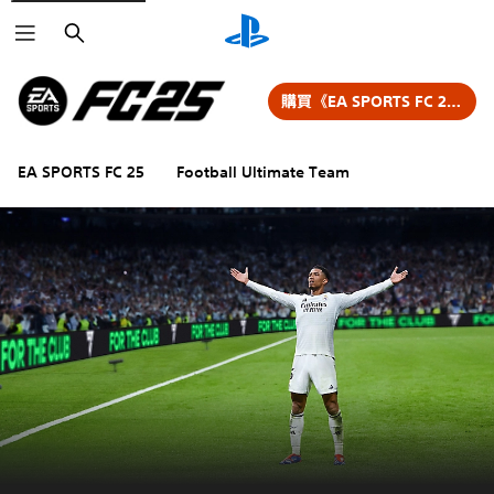
搜
尋
購買《EA SPORTS FC 25》
EA SPORTS FC 25
Football Ultimate Team