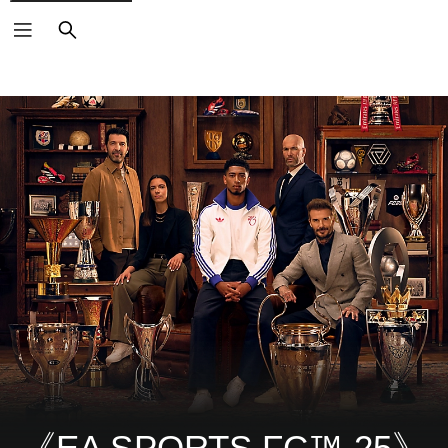
搜
尋
《EA SPORTS FC™ 25》