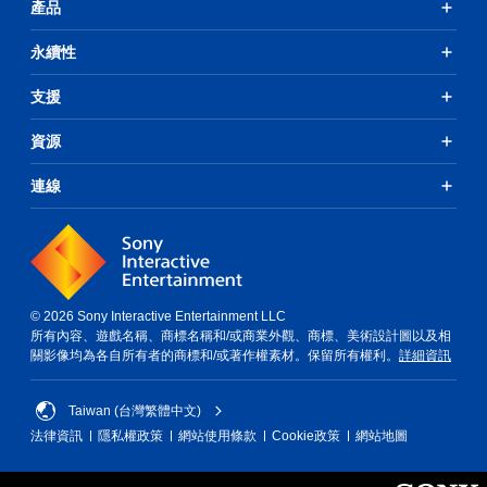
產品
和
的
前
遊
往
永續性
戲
選
畫
單
支援
面
。
。
資源
無
須
連線
同
時
按
壓
即
可
© 2026 Sony Interactive Entertainment LLC
遊
所有內容、遊戲名稱、商標名稱和/或商業外觀、商標、美術設計圖以及相
玩
關影像均為各自所有者的商標和/或著作權素材。保留所有權利。
詳細資訊
您
無
Taiwan (台灣繁體中文)
需
法律資訊
隱私權政策
網站使用條款
Cookie政策
網站地圖
同
時
按