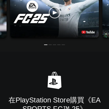
在PlayStation Store購買《EA
SPORTS FC™ 25》