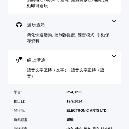
內
主
D
設
動即可遊玩
做
語
要
音
的
出
音
角
效
版
符
色
文
面
您
合
。
字
，
遊玩過程
可
螢
互
系
以
幕
簡化快速活動, 控制器提醒, 練習模式, 手動保
統
轉
設
提
也
（
存資料
定
示
提
語
聲
的
供
音
音
動
了
輸
作
）
線上溝通
一
出
）
可
些
，
的
語音文字互轉（文字）, 語音文字互轉（語
將
重
以
挑
語
音）
新
便
戰
音
配
享
等
聊
置
受
級
天
的
平台:
PS4, PS5
環
。
顯
支
繞
推出日:
19/9/2024
示
援
音
為
。
控
效
發行商:
ELECTRONIC ARTS LTD
文
制
。
字
器
遊戲類型:
運動
無
。
提
須
PS5語音:
中文, 俄文, 德文, 日文, 法文(法