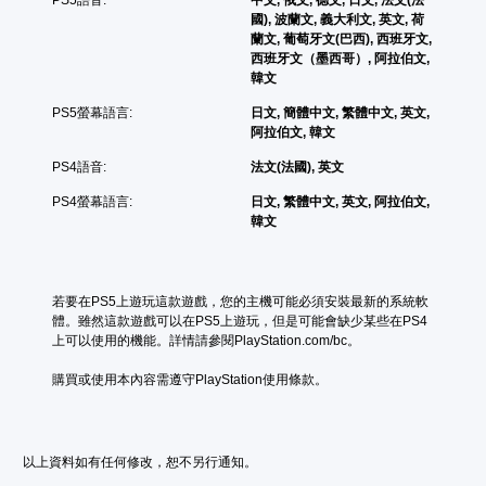
醒
按
國), 波蘭文, 義大利文, 英文, 荷
住
您
蘭文, 葡萄牙文(巴西), 西班牙文,
可
按
西班牙文（墨西哥）, 阿拉伯文,
隨
鈕
韓文
時
即
查
PS5螢幕語言:
日文, 簡體中文, 繁體中文, 英文,
可
看
阿拉伯文, 韓文
遊
遊
玩
PS4語音:
法文(法國), 英文
戲
的
您
PS4螢幕語言:
日文, 繁體中文, 英文, 阿拉伯文,
控
可
韓文
制
以
項
在
。
不
按
若要在PS5上遊玩這款遊戲，您的主機可能必須安裝最新的系統軟
住
練
體。雖然這款遊戲可以在PS5上遊玩，但是可能會缺少某些在PS4
方
習
上可以使用的機能。詳情請參閱PlayStation.com/bc。
向
模
按
購買或使用本內容需遵守PlayStation使用條款。
式
鈕
下
您
的
可
情
在
以上資料如有任何修改，恕不另行通知。
況
遊
下