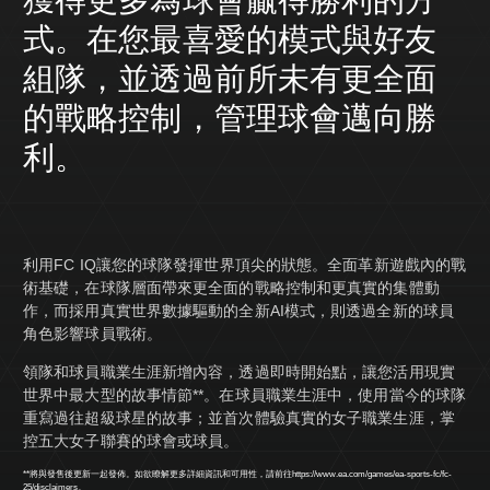
式。在您最喜愛的模式與好友
組隊，並透過前所未有更全面
的戰略控制，管理球會邁向勝
利。
利用FC IQ讓您的球隊發揮世界頂尖的狀態。全面革新遊戲內的戰
術基礎，在球隊層面帶來更全面的戰略控制和更真實的集體動
作，而採用真實世界數據驅動的全新AI模式，則透過全新的球員
角色影響球員戰術。
領隊和球員職業生涯新增內容，透過即時開始點，讓您活用現實
世界中最大型的故事情節**。在球員職業生涯中，使用當今的球隊
重寫過往超級球星的故事；並首次體驗真實的女子職業生涯，掌
控五大女子聯賽的球會或球員。
**將與發售後更新一起發佈。如欲瞭解更多詳細資訊和可用性，請前往
https://www.ea.com/games/ea-sports-fc/fc-
25/disclaimers
。