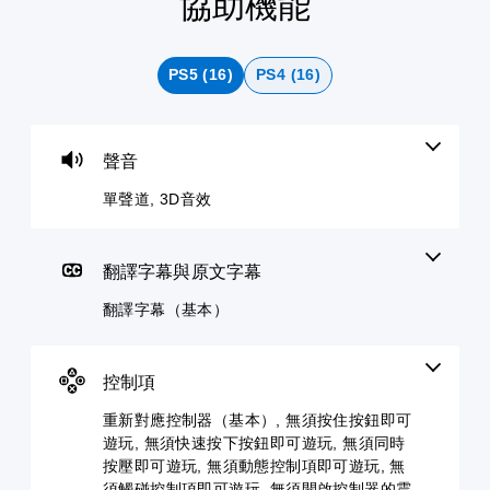
協助機能
單
翻
重
簡
語
聲
譯
新
化
音
道
字
對
快
文
幕
應
速
字
您
PS5 (16)
PS4 (16)
（
控
活
互
可
基
制
動
轉
以
設
本
器
（
您
定
）
（
文
可
聲音
各
基
字
以
遊
喇
本
降
）
單聲道, 3D音效
戲
叭
低
）
中
可
的
快
的
為
您
聲
速
翻
您
可
音
翻譯字幕與原文字幕
活
譯
大
將
輸
動
字
聲
控
翻譯字幕（基本）
出
（
幕
朗
制
，
您
僅
讀
項
使
必
限
出
變
其
須
於
控制項
文
更
一
在
主
字
為
致
時
要
重新對應控制器（基本）, 無須按住按鈕即可
聊
另
。
間
故
遊玩, 無須快速按下按鈕即可遊玩, 無須同時
天
一
限
事
。
個
按壓即可遊玩, 無須動態控制項即可遊玩, 無
制
3
和
預
須觸碰控制項即可遊玩, 無須開啟控制器的震