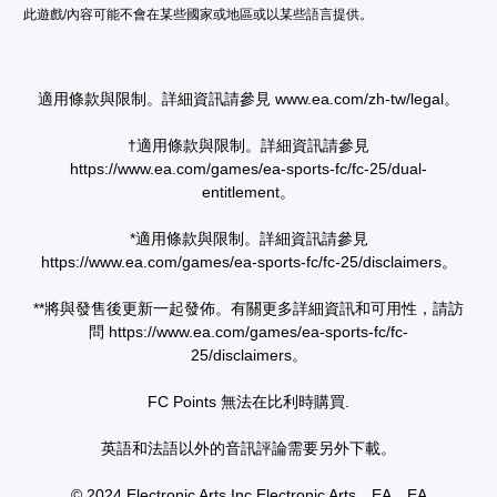
戲
此遊戲/內容可能不會在某些國家或地區或以某些語言提供。
，
中
遊
存
玩
取
遊
一
適用條款與限制。詳細資訊請參見 www.ea.com/zh-tw/legal。
戲
個
和
不
前
記
†適用條款與限制。詳細資訊請參見
往
錄
https://www.ea.com/games/ea-sports-fc/fc-25/dual-
選
結
entitlement。
單
果
。
的
*適用條款與限制。詳細資訊請參見
環
https://www.ea.com/games/ea-sports-fc/fc-25/disclaimers。
境
無
，
須
以
**將與發售後更新一起發佈。有關更多詳細資訊和可用性，請訪
快
便
問 https://www.ea.com/games/ea-sports-fc/fc-
速
練
25/disclaimers。
按
習
下
如
FC Points 無法在比利時購買.
按
何
遊
鈕
玩
即
英語和法語以外的音訊評論需要另外下載。
。
可
遊
© 2024 Electronic Arts Inc.Electronic Arts、EA、EA