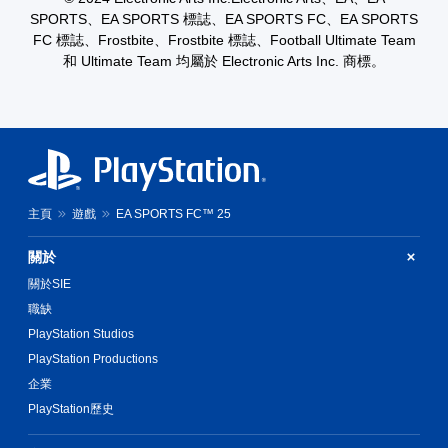
玩
手
SPORTS、EA SPORTS 標誌、EA SPORTS FC、EA SPORTS
動
FC 標誌、Frostbite、Frostbite 標誌、Football Ultimate Team
您
保
無
和 Ultimate Team 均屬於 Electronic Arts Inc. 商標。
存
需
快
資
速
料
或
您
在
可
時
以
間
手
限
動
主頁
遊戲
EA SPORTS FC™ 25
制
建
內
立
關於
按
保
下
關於SIE
存
按
點
職缺
鈕
，
，
PlayStation Studios
以
即
回
PlayStation Productions
可
到
遊
企業
上
玩
PlayStation歷史
次
遊
離
戲
開