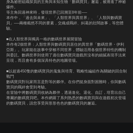
身為祕密組織探員的主角與未知生物「數碼寶貝」邂逅，被捲進了神祕
爆炸。
等主角回過神來時，發現世界已回溯至8年前──
本作中，「過去與未來」、「人類世界與異世界」、「人類與數碼寶
貝」──兩種截然不同的要素，交織成羈絆、糾葛的壯闊故事，等您體
驗。
■在人類世界與獨具一格的數碼世界展開冒險
本作有2個世界：人類世界與數碼寶貝居住的異世界「數碼世界・伊利
亞斯」。玩家能在故事中穿梭不同世界，體驗活用各個世界特性的機制
與委託。數碼世界則使用了過往數碼寶貝遊戲所沒有的細膩表現手法來
呈現，而且會有多個深具特色的地圖登場。
■以超過450隻的數碼寶貝的蒐集與培育、戰略性編組作為關鍵的回合制
戰鬥
數碼寶貝對玩家而言是對等的夥伴。在你們挺身面對困難時，你與數碼
寶貝的羈絆會受到考驗。
在冒險中將數碼寶貝收納為夥伴，透過進化、退化、自訂，培育出自己
專屬的數碼寶貝吧。本作網羅了系列熟悉的數碼寶貝與在遊戲初次登場
的數碼寶貝，請您享受與形形色色的數碼寶貝的邂逅。