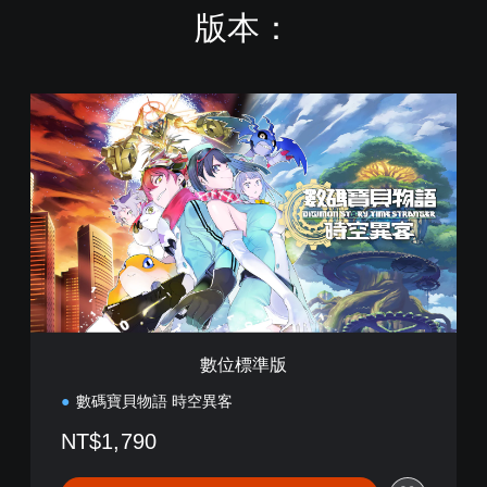
版本：
數
位
標
準
版
數位標準版
數碼寶貝物語 時空異客
NT$1,790