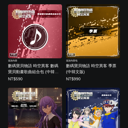
PS5
PS5
追加內容
追加內容包
數碼寶貝物語 時空異客 數碼
數碼寶貝物語 時空異客 季票
寶貝動畫歌曲組合包 (中韓文
(中韓文版)
版)
NT$590
NT$990