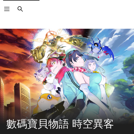
搜
尋
數碼寶貝物語 時空異客