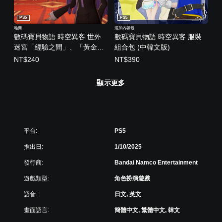
PS5
PS5
地圖
追加內容包
數碼寶貝物語 時空異客 世外
數碼寶貝物語 時空異客 服裝
迷宮「經驗之間」、「黃金之
組合包 (中韓文版)
間」、「材料之間」 (中韓文
NT$240
NT$390
版)
顯示更多
平台:
PS5
推出日:
1/10/2025
發行商:
Bandai Namco Entertainment
遊戲類型:
角色扮演遊戲
語音:
日文, 英文
畫面語言:
簡體中文, 繁體中文, 韓文