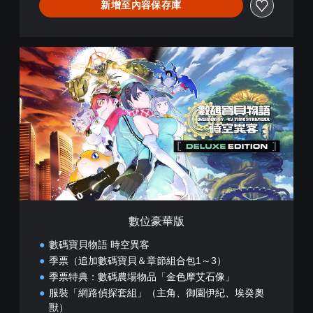
新增至內容保存庫
文
,
繁
體
數
中
位
文
豪
)
華
版
數位豪華版
數碼寶貝物語 時空異客
季票（追加數碼寶貝＆章節組合包1～3）
季票特典：數碼農場物品「金色摩艾石像」
服裝「網路偵探套組」（主角、御園伊紀、埃癸奧
獸）