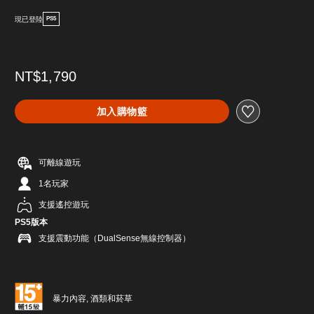
現已登陸
PS5
NT$1,790
加入購物籃
可離線遊玩
1名玩家
支援遙控遊玩
PS5版本
支援震動功能（DualSense無線控制器）
暴力內容, 酒類和菸草