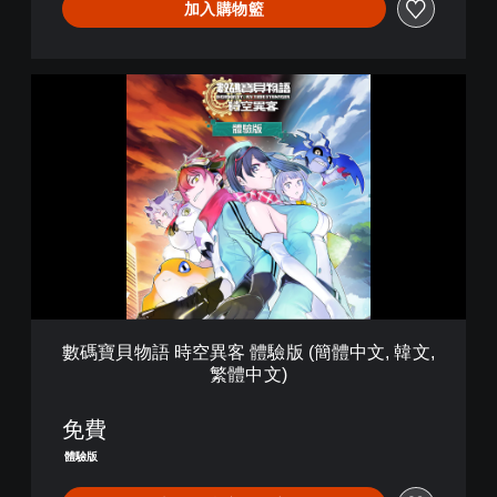
加入購物籃
數
碼
寶
貝
物
語
時
空
異
客
體
驗
版
數碼寶貝物語 時空異客 體驗版 (簡體中文, 韓文,
(
繁體中文)
簡
體
中
免費
文
體驗版
,
韓