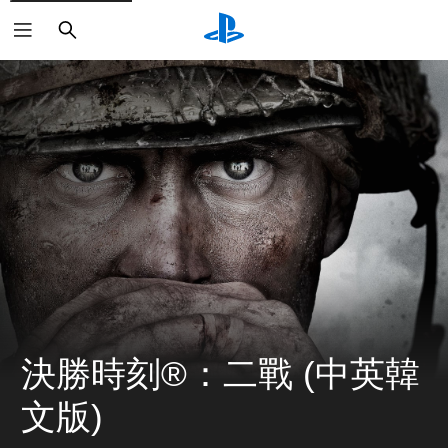
搜
尋
決勝時刻®：二戰 (中英韓
文版)