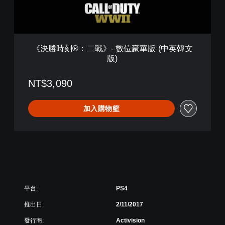
戰
》
-
數
位
《決勝時刻®：二戰》- 數位豪華版 (中英韓文
豪
版)
華
版
(
NT$3,090
中
英
加入購物籃
韓
文
版
)
平台:
PS4
推出日:
2/11/2017
發行商:
Activision