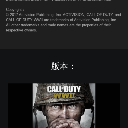
Copyright：
© 2017 Activision Publishing, Inc. ACTIVISION, CALL OF DUTY, and
CALL OF DUTY WWII are trademarks of Activision Publishing, Inc.
All other trademarks and trade names are the properties of their
respective owners.
版本：
決
勝
時
刻
®
：
二
戰