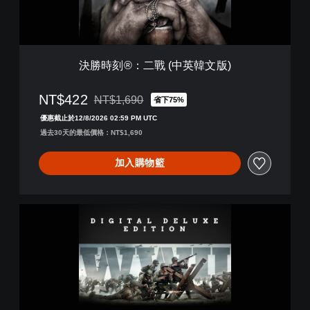
(
中
英
韓
文
決勝時刻®：二戰 (中英韓文版)
版
)
NT$422
NT$1,690
省下75%
折扣前原價為NT$1,690
優惠截止於12/8/2026 02:59 PM UTC
過去30天的最低價格：NT$1,690
加入購物籃
《
決
勝
時
刻
®
：
二