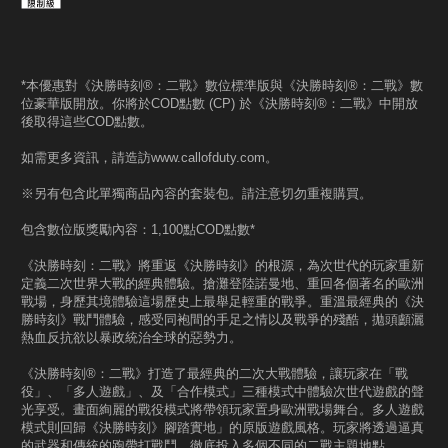
*本優惠對《決勝時刻®：二戰》數位標準版與《決勝時刻®：二戰》數
位豪華版開放。你將於COD點數 (CP) 於《決勝時刻®：二戰》中開放
後取得這些COD點數。
如需更多資訊，請造訪www.callofduty.com。
※另有包含此單獨商品內容的套裝包。請注意切勿重複購買。
包含數位版獎勵內容：1,100點COD點數*
《決勝時刻：二戰》將重返《決勝時刻》的根源，為次世代的玩家重新
定義二次世界大戰的經典體驗。搶灘登陸諾曼地、重回各個著名的歐洲
戰場，身歷其境體驗這場歷史上最舉足輕重的戰爭。重溫最經典的《決
勝時刻》戰鬥體驗，感受同袍間的手足之情以及戰爭的殘酷，拋頭顱灑
熱血反抗欲以暴政統治全球的惡勢力。
《決勝時刻®：二戰》打造了最經典的二次大戰體驗，讓玩家在「戰
役」、「多人遊戲」、及「合作模式」三種模式中體驗次世代遊戲的聲
光享受。畫面絢麗的戰役模式將帶領玩家置身歐洲戰場舞台。多人遊戲
模式則回歸《決勝時刻》腳踏實地」的原版遊戲風格。玩家將透過逼真
的武器和傳統的跑帶打戰鬥，徹底投入多個不同的二戰主題地點。