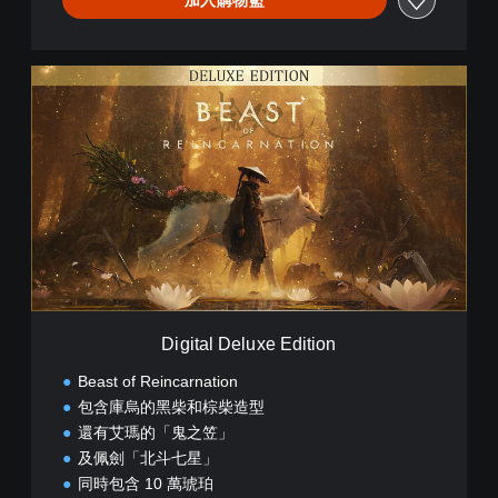
D
i
g
i
t
a
l
D
e
l
u
x
e
Digital Deluxe Edition
E
d
Beast of Reincarnation
i
包含庫烏的黑柴和棕柴造型
t
還有艾瑪的「鬼之笠」
i
o
及佩劍「北斗七星」
n
同時包含 10 萬琥珀