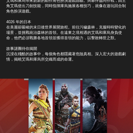
艾瑪和庫烏帶來創新的動作角色扮演遊戲體驗。與夥伴協同作戰，由主
角艾瑪使出刀劍技能，同時指揮庫烏施展各種技巧，就像在遊玩回合制
角色扮演遊戲。
4026 年的日本
在美麗卻嚴峻的末日後世界展開旅程。前往污穢森林，克服時時變化的
場景，並挑戰統治森林的首領。在遠東之境相遇的艾瑪和庫烏身負使
命，他們必須戰勝各地首領並獲得首領的能力，以擊敗轉世之獸。
故事謎團待你揭開
沉浸在殘酷的故事中，每個角色都隱藏著危險真相。深入宏大的遊戲劇
情，揭曉艾瑪和庫烏所交織而成的命運。