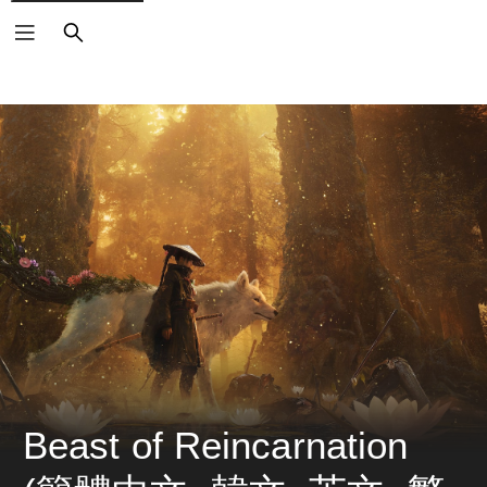
搜
尋
Beast of Reincarnation 