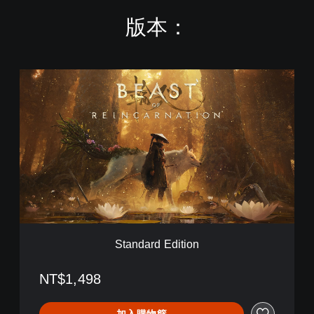
版本：
S
t
a
n
d
a
r
d
E
d
i
t
i
Standard Edition
o
n
NT$1,498
加入購物籃