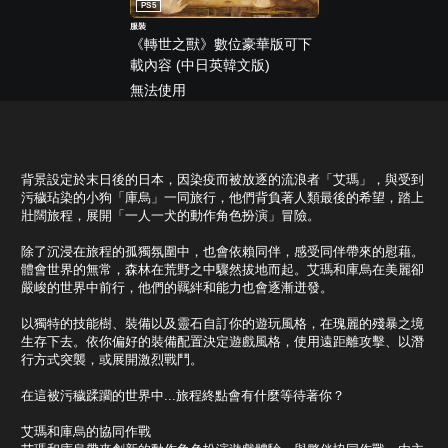
PS5
服裝
《轉世之獸》數位豪華版可下
載內容 (中日英韓文版)
無法使用
背景設定於末日後的日本，因染疫而被放逐的流浪者「艾瑪」，與受到
污穢玷染的小狗「庫烏」一同旅行，他們背負著人類最後的希望，踏上
壯闊旅程，展開「一人一犬的動作角色扮演」冒險。
除了沉浸在旅程的孤獨氛圍中，也會依賴同伴，感受同伴帶來的慰藉。
體會世界的無常，森林在荒野之中驟然拔地而起。艾瑪和庫烏在美麗卻
嚴峻的世界中前行，他們的羈絆和能力也會逐漸迸發。
以獨特的技能樹、裝備以及靈石自訂你的遊玩風格，在瑰麗的殘暴之境
生存下去。依你偏好的裝備配置決定遊戲風格，使用遠距離攻擊、以潛
行方式突襲，或展開激烈戰鬥。
在這被污穢蹂躪的世界中...旅程終點會有什麼等待著你？
艾瑪和庫烏的協同作戰