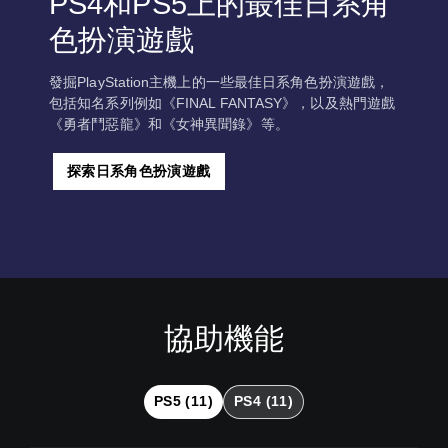
PS4和PS5上的最佳日系角
色扮演遊戲
發掘PlayStation主機上的一些最佳日系角色扮演遊戲，
包括知名系列例如《FINAL FANTASY》，以及熱門遊戲
《勇者鬥惡龍》和《女神異聞錄》等。
探索日系角色扮演遊戲
協助機能
音
翻
可
可
量
譯
反
調
控
字
轉
整
制
幕
操
困
PS5 (11)
PS4 (11)
（
作
難
您
基
桿
度
可