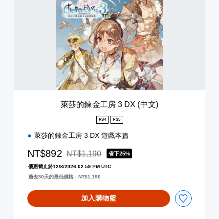
的
鍊
金
工
房
3
D
X
(
中
文
萊莎的鍊金工房 3 DX (中文)
)
PS4
PS5
萊莎的鍊金工房 3 DX 遊戲本篇
NT$892
NT$1,190
省下25%
折扣前原價為NT$1,190
優惠截止於12/8/2026 02:59 PM UTC
過去30天的最低價格：NT$1,190
加入購物籃