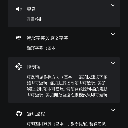
本
方
（
將
單
）
向
基
聲音
一
（
本
遊
聲
基
）
音量控制
戲
音
本
中
您
的
的
）
可
音
翻
以
系
翻譯字幕與原文字幕
量
譯
透
統
調
字
過
翻譯字幕（基本）
提
低
幕
選
供
和
僅
擇
一
靜
限
另
些
音
於
控制項
一
反
。
主
個
轉
要
可反轉操作桿方向（基本）, 無須快速按下按
預
操
故
鈕即可遊玩, 無須動態控制項即可遊玩, 無須
設
作
事
的
觸碰控制項即可遊玩, 無須開啟控制器的震動
桿
和
困
的
即可遊玩, 無須開啟自適性扳機效果即可遊玩
主
難
選
要
度
項
角
，
。
色
遊玩過程
來
。
減
無
可調整困難度（基本）, 教學提醒, 暫停遊戲
少