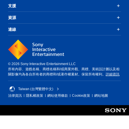
項
間
支援
，
即
隨
可
時
資源
遊
暫
玩
停
連線
您
遊
無
戲
需
（
使
僅
用
限
動
離
態
線
© 2026 Sony Interactive Entertainment LLC
控
遊
所有內容、遊戲名稱、商標名稱和/或商業外觀、商標、美術設計圖以及相
制
玩
關影像均為各自所有者的商標和/或著作權素材。保留所有權利。
詳細資訊
項
）
即
。
可
Taiwan (台灣繁體中文)
遊
法律資訊
隱私權政策
網站使用條款
Cookie政策
網站地圖
玩
遊
戲
。
無