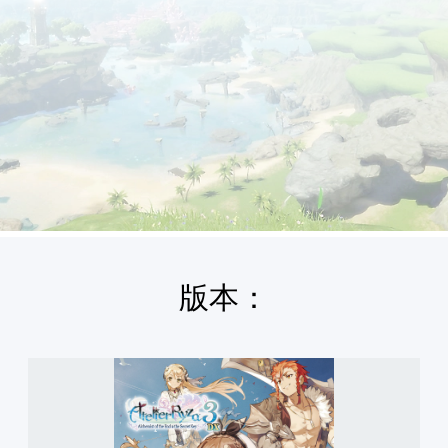
版本：
萊
莎
的
鍊
金