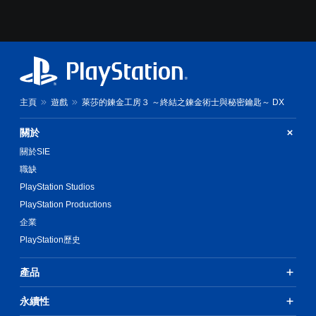
教
下
學
按
資
鈕
訊
，
。
即
可
遊
暫
玩
主頁
遊戲
萊莎的鍊金工房３ ～終結之鍊金術士與秘密鑰匙～ DX
停
遊
遊
戲
關於
戲
和
前
關於SIE
您
往
可
職缺
選
在
PlayStation Studios
單
遊
。
玩
PlayStation Productions
過
企業
程
無
PlayStation歷史
或
須
動
動
畫
產品
態
播
控
放
永續性
制
期