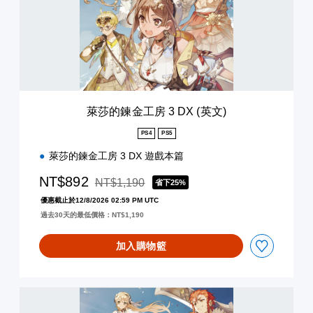
工
房
3
D
X
(
英
文
萊莎的鍊金工房 3 DX (英文)
)
PS4
PS5
萊莎的鍊金工房 3 DX 遊戲本篇
NT$892
NT$1,190
省下25%
折扣前原價為NT$1,190
優惠截止於12/8/2026 02:59 PM UTC
過去30天的最低價格：NT$1,190
加入購物籃
萊
莎