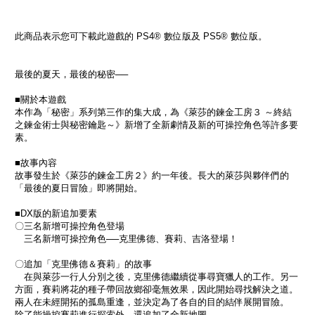
此商品表示您可下載此遊戲的 PS4® 數位版及 PS5® 數位版。
最後的夏天，最後的秘密──
■關於本遊戲
本作為「秘密」系列第三作的集大成，為《萊莎的鍊金工房３ ～終結
之鍊金術士與秘密鑰匙～》新增了全新劇情及新的可操控角色等許多要
素。
■故事內容
故事發生於《萊莎的鍊金工房２》約一年後。長大的萊莎與夥伴們的
「最後的夏日冒險」即將開始。
■DX版的新追加要素
〇三名新增可操控角色登場
三名新增可操控角色──克里佛德、賽莉、吉洛登場！
〇追加「克里佛德＆賽莉」的故事
在與萊莎一行人分別之後，克里佛德繼續從事尋寶獵人的工作。另一
方面，賽莉將花的種子帶回故鄉卻毫無效果，因此開始尋找解決之道。
兩人在未經開拓的孤島重逢，並決定為了各自的目的結伴展開冒險。
除了能操控賽莉進行探索外，還追加了全新地圖。