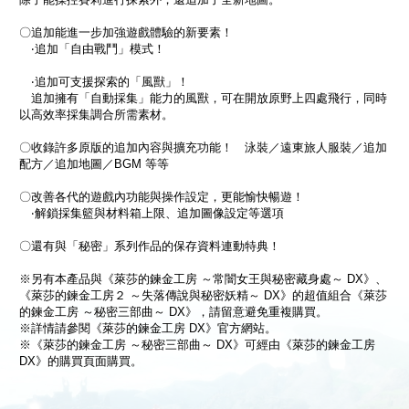
〇追加能進一步加強遊戲體驗的新要素！
‧追加「自由戰鬥」模式！
‧追加可支援探索的「風獸」！
追加擁有「自動採集」能力的風獸，可在開放原野上四處飛行，同時
以高效率採集調合所需素材。
〇收錄許多原版的追加內容與擴充功能！ 泳裝／遠東旅人服裝／追加
配方／追加地圖／BGM 等等
〇改善各代的遊戲內功能與操作設定，更能愉快暢遊！
‧解鎖採集籃與材料箱上限、追加圖像設定等選項
〇還有與「秘密」系列作品的保存資料連動特典！
※另有本產品與《萊莎的鍊金工房 ～常闇女王與秘密藏身處～ DX》、
《萊莎的鍊金工房２ ～失落傳說與秘密妖精～ DX》的超值組合《萊莎
的鍊金工房 ～秘密三部曲～ DX》，請留意避免重複購買。
※詳情請參閱《萊莎的鍊金工房 DX》官方網站。
※《萊莎的鍊金工房 ～秘密三部曲～ DX》可經由《萊莎的鍊金工房
DX》的購買頁面購買。