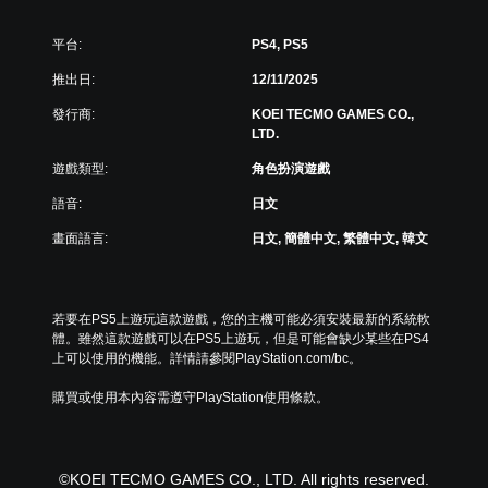
須
遊
快
戲
的
平台:
PS4, PS5
速
整
按
推出日:
12/11/2025
體
下
挑
按
發行商:
KOEI TECMO GAMES CO.,
戰
鈕
LTD.
。
即
遊戲類型:
角色扮演遊戲
可
教
遊
語音:
日文
學
玩
提
畫面語言:
日文, 簡體中文, 繁體中文, 韓文
您
醒
無
您
需
可
快
若要在PS5上遊玩這款遊戲，您的主機可能必須安裝最新的系統軟
隨
速
體。雖然這款遊戲可以在PS5上遊玩，但是可能會缺少某些在PS4
時
或
上可以使用的機能。詳情請參閱PlayStation.com/bc。
查
在
看
時
購買或使用本內容需遵守PlayStation使用條款。
遊
間
玩
限
過
制
程
內
©KOEI TECMO GAMES CO., LTD. All rights reserved.
的
按