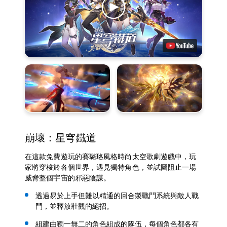
崩壞：星穹鐵道
在這款免費遊玩的賽璐珞風格時尚太空歌劇遊戲中，玩
家將穿梭於各個世界，遇見獨特角色，並試圖阻止一場
威脅整個宇宙的邪惡陰謀。
透過易於上手但難以精通的回合製戰鬥系統與敵人戰
鬥，並釋放壯觀的絕招。
組建由獨一無二的角色組成的隊伍，每個角色都各有