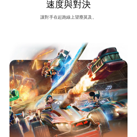
速度與對決
讓對手在起跑線上望塵莫及。