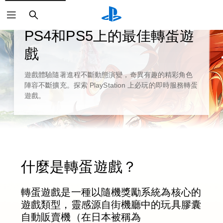
搜
尋
指南與編輯部特稿
PS4和PS5上的最佳轉蛋遊
戲
遊戲體驗隨著進程不斷動態演變，奇異有趣的精彩角色
陣容不斷擴充。探索 PlayStation 上必玩的即時服務轉蛋
遊戲。
什麼是轉蛋遊戲？
轉蛋遊戲是一種以隨機獎勵系統為核心的
遊戲類型，靈感源自街機廳中的玩具膠囊
自動販賣機（在日本被稱為