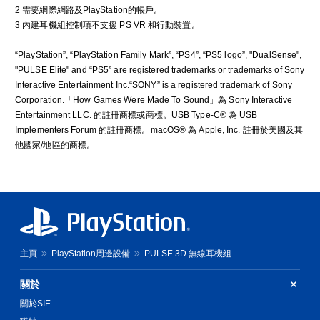
2 需要網際網路及PlayStation的帳戶。
3 內建耳機組控制項不支援 PS VR 和行動裝置。
“PlayStation”, “PlayStation Family Mark”, “PS4”, “PS5 logo”, "DualSense",
"PULSE Elite" and “PS5” are registered trademarks or trademarks of Sony
Interactive Entertainment Inc.“SONY” is a registered trademark of Sony
Corporation.「How Games Were Made To Sound」為 Sony Interactive
Entertainment LLC. 的註冊商標或商標。USB Type-C® 為 USB
Implementers Forum 的註冊商標。macOS® 為 Apple, Inc. 註冊於美國及其
他國家/地區的商標。
主頁
PlayStation周邊設備
PULSE 3D 無線耳機組
關於
關於SIE