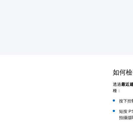
如何檢
透過
最近
種：
按下控
短按 
拍攝擷