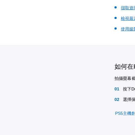
擷取遊
檢視最
使用媒
如何在
拍攝螢幕
按下D
選擇
PS5主機