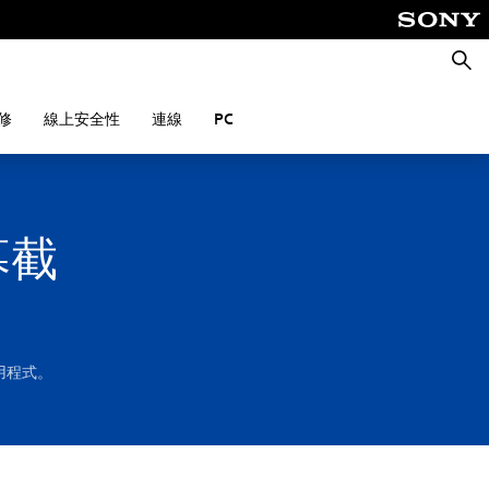
搜
尋
修
線上安全性
連線
PC
幕截
用程式。