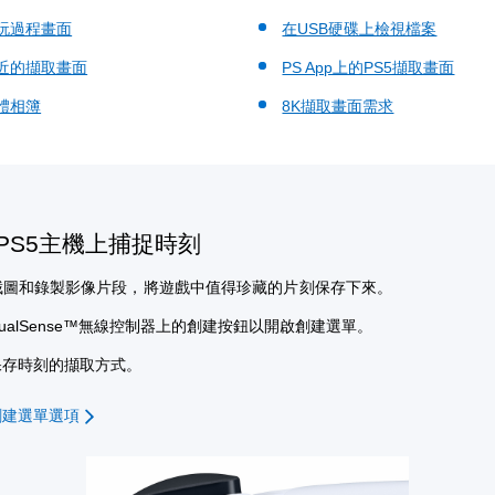
玩過程畫面
在USB硬碟上檢視檔案
近的擷取畫面
PS App上的PS5擷取畫面
體相簿
8K擷取畫面需求
PS5主機上捕捉時刻
截圖和錄製影像片段，將遊戲中值得珍藏的片刻保存下來。
ualSense™無線控制器上的創建按鈕以開啟創建選單。
保存時刻的擷取方式。
創建選單選項