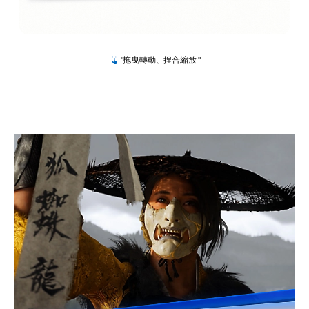
"拖曳轉動、捏合縮放 "