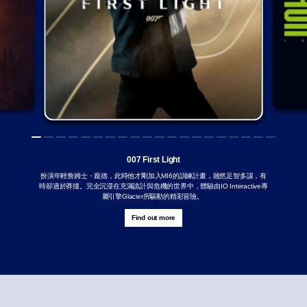
007 First Light
扮演年輕詹姆士・龐德，此時他才剛加入MI6的訓練計畫，雖然足智多謀，有
時卻過於莽撞。完全沉浸在充滿詭計與危機的世界中，體驗由IO Interactive專
屬引擎Glacier所驅動的精彩冒險。
Find out more