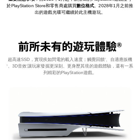
於PlayStation Store和零售商處購買
數位格式
。2028年1月之前推
出的遊戲光碟可繼續於此主機遊玩。
前所未有的遊玩體驗®
超高速SSD，實現疾如閃電的載入速度；觸覺回饋
、自適應扳機
1
、3D音效
讓玩家發掘更深刻、更身歷其境的遊戲體驗，還有一系
1
1
列精彩的PlayStation遊戲。