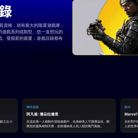
錄
級或高級會員資格，就有龐大的隨選遊戲庫，
的遊戲系列或類型、您一直想玩的
戲、發掘新的最愛，遊戲目錄都有
獨特遊戲
動作
阿凡達: 潘朵拉邊境
Marvel
沉默之丘小
在這款第一人稱動作冒險遊戲中，化身納美人守護潘朵拉。騎
在針對P
乘您的靈鳥翱翔天際，並精通納美人與人類的戰鬥風格。
人的世界