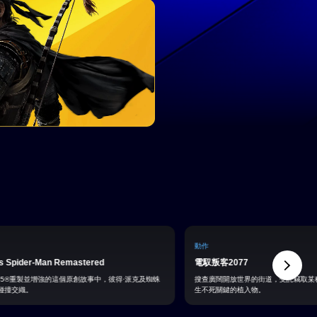
動作
's Spider-Man Remastered
電馭叛客2077
S5®重製並增強的這個原創故事中，彼得·派克及蜘蛛
搜查廣闊開放世界的街道，受託竊取某
碰撞交織。
生不死關鍵的植入物。