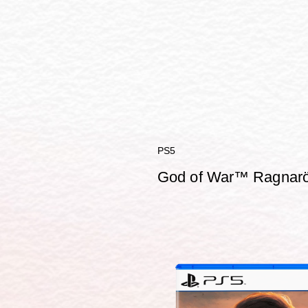
PS5
God of War™ Ragnar