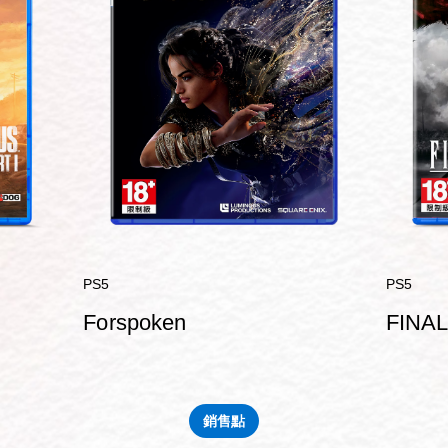
PS5
PS5
Forspoken
FINAL
銷售點