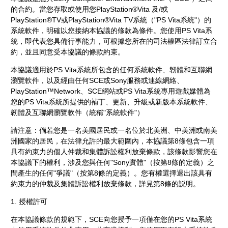
的合約。當您存取或使用您PlayStation®Vita 及/或
PlayStation®TV或PlayStation®Vita TV系統（"PS Vita系統"）的
系統軟件，明確以您接納本協議的條款為條件。您使用PS Vita系
統，即代表您具備行事能力，可根據您所在的司法權區法律訂立合
約，並且同意受本協議的條款約束。
本協議適用於PS Vita系統所包含的任何系統軟件、韌體和互聯網
瀏覽軟件，以及經由任何SCE或Sony服務或連線網絡、
PlayStation™Network、SCE網站或PS Vita系統專用遊戲媒體為
您的PS Vita系統所提供的補丁、更新、升級或新版本系統軟件、
韌體及互聯網瀏覽軟件（統稱"系統軟件"）
請注意：倘若您是一名美國居民或一名位於北美洲、中美洲或南美
洲國家的居民，在法律允許的最大範圍內，本協議第8條包含一項
具有約束力的個人仲裁和集體訴訟權利放棄條款，該條款影響您在
本協議下的權利，涉及您與任何"Sony實體"（按第8條的定義）之
間產生的任何"爭議"（按第8條的定義）。您有權選擇退出該具有
約束力的仲裁及集體訴訟權利放棄條款，詳見第8條的説明。
1. 授權許可
在本協議條款的規範下，SCE向您授予一項僅在您的PS Vita系統