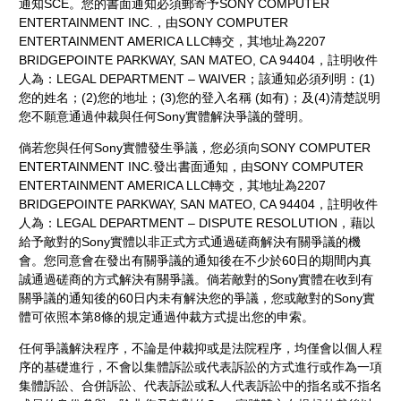
通知SCE。您的書面通知必須郵寄予SONY COMPUTER
ENTERTAINMENT INC.，由SONY COMPUTER
ENTERTAINMENT AMERICA LLC轉交，其地址為2207
BRIDGEPOINTE PARKWAY, SAN MATEO, CA 94404，註明收件
人為：LEGAL DEPARTMENT – WAIVER；該通知必須列明：(1)
您的姓名；(2)您的地址；(3)您的登入名稱 (如有)；及(4)清楚説明
您不願意通過仲裁與任何Sony實體解決爭議的聲明。
倘若您與任何Sony實體發生爭議，您必須向SONY COMPUTER
ENTERTAINMENT INC.發出書面通知，由SONY COMPUTER
ENTERTAINMENT AMERICA LLC轉交，其地址為2207
BRIDGEPOINTE PARKWAY, SAN MATEO, CA 94404，註明收件
人為：LEGAL DEPARTMENT – DISPUTE RESOLUTION，藉以
給予敵對的Sony實體以非正式方式通過磋商解決有關爭議的機
會。您同意會在發出有關爭議的通知後在不少於60日的期間内真
誠通過磋商的方式解決有關爭議。倘若敵對的Sony實體在收到有
關爭議的通知後的60日内未有解決您的爭議，您或敵對的Sony實
體可依照本第8條的規定通過仲裁方式提出您的申索。
任何爭議解決程序，不論是仲裁抑或是法院程序，均僅會以個人程
序的基礎進行，不會以集體訴訟或代表訴訟的方式進行或作為一項
集體訴訟、合併訴訟、代表訴訟或私人代表訴訟中的指名或不指名