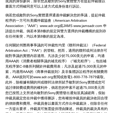
成員的身份參與，除非您及敵對的Sony實體雙方在提起仲裁後以
書面方式明確同意可以上述方式或身份進行訴訟。
倘若您或敵對的Sony實體選擇通過仲裁解決您的爭議，提起仲裁
程序的一方可向美國仲裁協會（American Arbitration
Association；"AAA"）www.adr.org或JAMS www.jamsadr.com 申
請提出仲裁。倘若本第8條的規定與雙方選擇的仲裁機構的規則存
在任何衝突，均以本第8條的規定為准。
任何關於州際商事爭議的可仲裁性均受《聯邦仲裁法》（Federal
Arbitration Act；"FAA"）的管轄。然而，適用的聯邦或州法律亦可
能對爭議的實體内容適用。凡涉及少於75,000美元的申索，均適
用AAA的《消費者相關爭議的補充程序》（"補充程序"），包括補
充程序第C-8條所列關於仲裁費用表；凡涉及超過75,000美元的申
索，均適用AAA的《商事仲裁規則》及非集體訴訟程序的有關費用
表。AAA規則可於www.adr.org查閲或致電1-800-778-7879索取。
此外，除根據有關的州或聯邦法律所賦予敵對的Sony實體或您可
追討律師費或費用的權利外，倘若您的申索不超過75,000美元而
您已按照上文所述向敵對的Sony實體發出通知並真誠磋商，假如
仲裁員裁定您在仲裁中獲得勝訴，您有權按仲裁員的裁決收回合理
的律師費和費用。仲裁員會以書面方式作出仲裁裁決，但除非任何
一方提出要求，仲裁員可無需提供理由陳述。仲裁員的裁決具有約