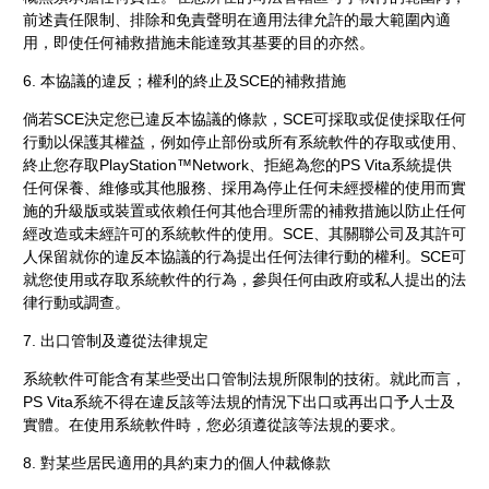
前述責任限制、排除和免責聲明在適用法律允許的最大範圍內適
用，即使任何補救措施未能達致其基要的目的亦然。
6. 本協議的違反；權利的終止及SCE的補救措施
倘若SCE決定您已違反本協議的條款，SCE可採取或促使採取任何
行動以保護其權益，例如停止部份或所有系統軟件的存取或使用、
終止您存取PlayStation™Network、拒絕為您的PS Vita系統提供
任何保養、維修或其他服務、採用為停止任何未經授權的使用而實
施的升級版或裝置或依賴任何其他合理所需的補救措施以防止任何
經改造或未經許可的系統軟件的使用。SCE、其關聯公司及其許可
人保留就你的違反本協議的行為提出任何法律行動的權利。SCE可
就您使用或存取系統軟件的行為，參與任何由政府或私人提出的法
律行動或調查。
7. 出口管制及遵從法律規定
系統軟件可能含有某些受出口管制法規所限制的技術。就此而言，
PS Vita系統不得在違反該等法規的情況下出口或再出口予人士及
實體。在使用系統軟件時，您必須遵從該等法規的要求。
8. 對某些居民適用的具約束力的個人仲裁條款