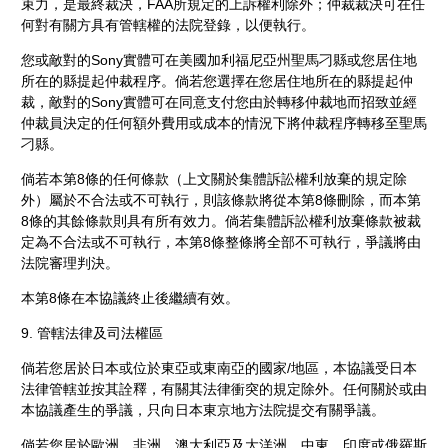
束力，是最終裁決，FAA所規定的上訴權利除外；仲裁裁決可在任
何對有關方具有管轄權的法院登錄，以便執行。
您或敵對的Sony實體可在美國加利福尼亞州聖馬刁縣或您居住地
所在的縣提起仲裁程序。倘若您選擇在您居住地所在的縣提起仲
裁，敵對的Sony實體可在同意支付您由於轉移仲裁地而招致並經
仲裁員決定的任何額外費用或成本的情況下將仲裁程序轉移至聖馬
刁縣。
倘若本第8條的任何條款（上文關於集體訴訟權利放棄的規定除
外）屬於不合法或不可執行，則該條款將從本第8條刪除，而本第
8條的其餘條款則具有所有效力。倘若集體訴訟權利放棄條款被裁
定為不合法或不可執行，本第8條整條將全部不可執行，爭議將由
法院審理判決。
本第8條在本協議終止後繼續有效。
9. 管轄法律及司法權區
倘若您居於日本或位於東亞或東南亞的國家/地區，本協議受日本
法律管轄並按其詮釋，有關其法律衝突的規定除外。任何關於或由
本協議產生的爭議，只向日本東京地方法院提交有關爭議。
倘若您居於歐洲、非洲、澳大利亞及大洋洲、中東、印度或俄羅斯