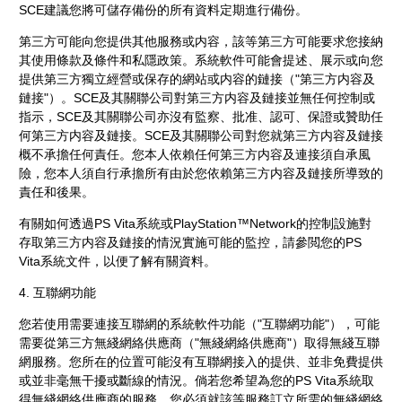
SCE建議您將可儲存備份的所有資料定期進行備份。
第三方可能向您提供其他服務或内容，該等第三方可能要求您接納
其使用條款及條件和私隱政策。系統軟件可能會提述、展示或向您
提供第三方獨立經營或保存的網站或内容的鏈接（"第三方内容及
鏈接"）。SCE及其關聯公司對第三方内容及鏈接並無任何控制或
指示，SCE及其關聯公司亦沒有監察、批准、認可、保證或贊助任
何第三方内容及鏈接。SCE及其關聯公司對您就第三方内容及鏈接
概不承擔任何責任。您本人依賴任何第三方内容及連接須自承風
險，您本人須自行承擔所有由於您依賴第三方内容及鏈接所導致的
責任和後果。
有關如何透過PS Vita系統或PlayStation™Network的控制設施對
存取第三方内容及鏈接的情況實施可能的監控，請參閲您的PS
Vita系統文件，以便了解有關資料。
4. 互聯網功能
您若使用需要連接互聯網的系統軟件功能（"互聯網功能"），可能
需要從第三方無綫網絡供應商（"無綫網絡供應商"）取得無綫互聯
網服務。您所在的位置可能沒有互聯網接入的提供、並非免費提供
或並非毫無干擾或斷線的情況。倘若您希望為您的PS Vita系統取
得無綫網絡供應商的服務，您必須就該等服務訂立所需的無綫網絡