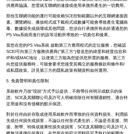
供應商協議。您需就互聯網的連接或使用承擔所產生的一切費用。
部份互聯網功能的運行可能依賴SCE控制範圍以外的互聯網連接因
素。瀏覽網站、播放程式或下載程式或數據可能會導致產生電腦病
毒、數據損失或損壞或其他問題，您須自行承擔所有由於通過您的
PS Vita系統而進行的該等活動所導致的一切責任和後果。
當您在您的PS Vita系統 啟動第三方應用程式的定位服務，您確認
SCEI可向第三方服務供應商("第三方")發送您的緯度和經度信息和
IP和/或MAC地址，以便第三方能為您提供您所需的服務。第三方
向您提供服務時，可能會要求您接受其獨立的服務條款和條件和/
或私隱政策。詳見第三方的隱私政策有關資料如何運用。
5. 免責聲明和責任限制
系統軟件乃按"現狀"方式予以提供，不附帶任何明示或默示的保
證。SCE及其關聯公司及許可人明確排除任何有關適銷性、適合特
定用途和沒有侵權的默示保證。
對於任何由於存取或使用系統軟件而導致的任何資料損失、利潤損
失或任何損失或損害，不論以任何形式產生的，不論是否直接、間
接、附帶、特殊或後果性損失或損害，SCE及其關聯公司及許可人
概無須承擔任何責任。在您所在的司法管轄區可予執行的範圍內，