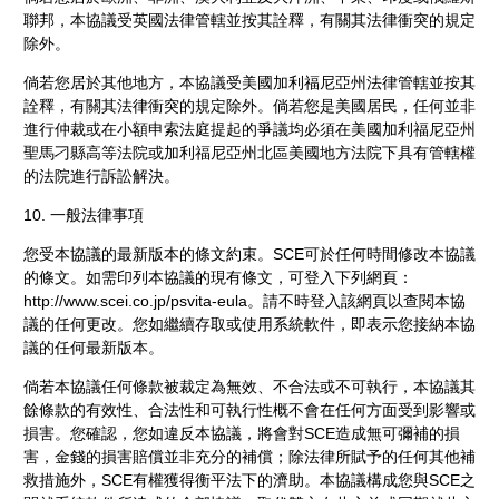
聯邦，本協議受英國法律管轄並按其詮釋，有關其法律衝突的規定
除外。
倘若您居於其他地方，本協議受美國加利福尼亞州法律管轄並按其
詮釋，有關其法律衝突的規定除外。倘若您是美國居民，任何並非
進行仲裁或在小額申索法庭提起的爭議均必須在美國加利福尼亞州
聖馬刁縣高等法院或加利福尼亞州北區美國地方法院下具有管轄權
的法院進行訴訟解決。
10. 一般法律事項
您受本協議的最新版本的條文約束。SCE可於任何時間修改本協議
的條文。如需印列本協議的現有條文，可登入下列網頁：
http://www.scei.co.jp/psvita-eula。請不時登入該網頁以查閱本協
議的任何更改。您如繼續存取或使用系統軟件，即表示您接納本協
議的任何最新版本。
倘若本協議任何條款被裁定為無效、不合法或不可執行，本協議其
餘條款的有效性、合法性和可執行性概不會在任何方面受到影響或
損害。您確認，您如違反本協議，將會對SCE造成無可彌補的損
害，金錢的損害賠償並非充分的補償；除法律所賦予的任何其他補
救措施外，SCE有權獲得衡平法下的濟助。本協議構成您與SCE之