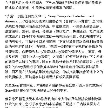
在法律允許的最大範圍內，下列本第8條所載條款僅適用於美國居
民或位於北美洲、中美洲或南美洲國家的居民。
"爭議"一詞指任何您與SCE、Sony Computer Entertainment
America LLC或任何其他SCE關聯公司（合稱"Sony實體"）之間就
系統軟件的使用而產生的爭議、申索或歧見，不論是否基於合約、
成文法律、規例、條例、侵權法（包括欺詐、失實陳述、欺詐性誘
使或疏忽）或任何其他法律或衡平法理論而引致，包括有關本第8
條的有效性、可執行性或適用範圍（下文關於集體訴訟權利放棄條
款的可執行性除外）的爭議。"爭議"一詞涵蓋可予執行的最廣泛的
可能意義。倘若您與Sony實體或Sony實體的管理人員、董事、僱
員及代理（"敵對的Sony實體"）之間產生任何不能透過如下文所述
的磋商予以解決的爭議，除在仲裁除外條款所列明的事項外，您及
敵對的Sony實體必須僅依據本第8條的條款進行仲裁以解決該爭
議，而不能在法院就該爭議進行訴訟。仲裁指該爭議會通過中立的
仲裁員解決，而無需在法院通過法官或陪審團審理。
您及Sony實體同意，本第8條所載的仲裁條款並不適用於您或任何
Sony實體在小額申索法庭提出的任何申索。
倘若您不願意接受本第8條所載有約束力仲裁及集體訴訟權利放棄
條款的約束，您必須在您接納本協議的日期起30日内以書面方式