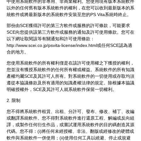
中使用系統軟件的非專用、非商業權利。您使用現有版本系統軟件
以外的任何舊有版本系統軟件的權利，在您可以收到最新版本的系
統軟件或將最新版本的系統軟件安裝至您的PS Vita系統時終止。
部份由SCE獲得許可的第三方軟件或服務的許可條款，可能要求
SCE向您提供該第三方軟件或服務的通知及許可使用條款。您可在
以下網址取閱該等有關通知和許可使用條款：
http://www.scei.co.jp/psvita-license/index.html或任何SCE認為適
合的地方。
您使用系統軟件的所有權利僅是在該許可使用權之下獲授的權利，
您並沒有獲授系統軟件的任何所有權或權益。系統軟件的所有知識
產權均屬SCE及其許可人所有。對系統軟件的一切使用或存取均須
遵從本協議條款及所有適用的知識產權法律的規定。除根據本協議
明確授權外，SCE及其許可人就系統軟件保留一切權利。
2. 限制
您不得將系統軟件租賃、出租、分許可、發布、修改、補丁、改編
或翻譯系統軟件。您不得對系統軟件進行還原工程、解編或反向組
譯，或製作任何衍生作品，或嘗試運用系統軟件的目的碼創造其源
代碼。您不得：(i)將任何未經授權、非法、翻版或經修改的硬體或
軟件與系統軟件一併使用；(ii)使用任何工具以繞避、停止或規避