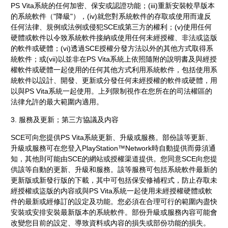
PS Vita系統的任何加密、保安或認證功能；(iii)重新安裝較早版本
的系統軟件（"降級"），(iv)就您對系統軟件的存取或使用而違反
任何法律、規例或法例或侵犯SCE或第三方的權利；(v)使用任何
硬體或軟件以令致系統軟件接納或使用任何未經授權、非法或盜版
的軟件或硬體；(vi)透過SCE授權分發方法以外的其他方式取得系
統軟件；或(vii)以並非在PS Vita系統上依照隨附的說明書及與經授
權軟件或硬體一起使用的任何其他方式利用系統軟件，包括使用系
統軟件以設計、開發、更新或分發任何未經授權的軟件或硬體，用
以與PS Vita系統一起使用。上列限制視作在您所在的司法權區的
法律允許的最大範圍内適用。
3. 服務及更新；第三方協議及内容
SCE可向您提供PS Vita系統更新、升級或服務。部份該等更新、
升級或服務可在您登入PlayStation™Network時自動提供而毋須通
知，其他則可能由SCE的網站或授權渠道提供。您同意SCE向您提
供該等自動的更新、升級和服務。該等服務可包括系統軟件最新的
更新版或新發行版的下載，其中可包括保安修補程式，防止存取未
經授權或盜版的内容或與PS Vita系統一起使用未經授權硬體或軟
件的最新或經修訂的設定及功能。您必須在合理可行的範圍内盡快
安裝或安排安裝最新版本的系統軟件。部份升級或服務內容可能會
改變您目前的設定、導致資料或內容的損失或部份功能的損失。