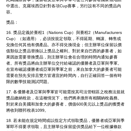
中選出。克羅埃西亞針對各項Cup賽事，另行設有不同的獎品內
容。
獎品：
16. 獎品定義於賽程1（Nations Cup）與賽程2（Manufacturers
Cup）（如適用），必須按規定領取，不得延期、轉讓、轉售或
兌換任何其他有價產品。亦不得兌換現金；但主辦單位保留以價
值類似之獎品替換以上獎品之權利。對於來自巴西的參賽者，如
果因故需要替換獎品，則主辦單位會在合理的時間內通知參賽
者。所有獎品將由主辦單位交付給確認的優勝者及亞軍與季軍。
在宣布確認優勝者或亞軍與季軍之前，來自加拿大的參賽者可能
需要在預先安排且雙方皆適宜的時間內，自行正確回答一個有時
限的數學技能測試問題。
17. 各優勝者及亞軍與季軍皆可能需按其司法管轄區之稅務法規就
獎品繳納稅款，在這種情況下，他們將承擔所有相關納稅義務。
對於來自美國和加拿大的參賽者，價值600美元以上獎品的獲獎者
將收到聯邦稅表1099。
18. 若未能在規定時間或以指定方式領取獎品，優勝者或亞軍與季
軍即不得要求領取，且主辦單位保留提供獎品給下一位根據條款