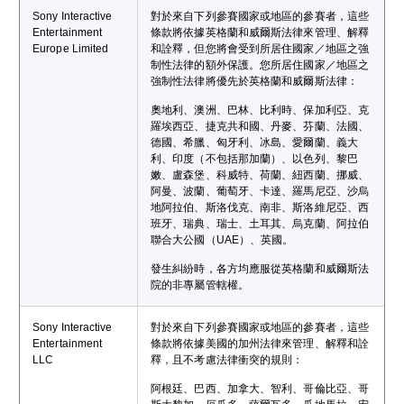
Sony Interactive
對於來自下列參賽國家或地區的參賽者，這些
Entertainment
條款將依據英格蘭和威爾斯法律來管理、解釋
Europe Limited
和詮釋，但您將會受到所居住國家／地區之強
制性法律的額外保護。您所居住國家／地區之
強制性法律將優先於英格蘭和威爾斯法律：
奧地利、澳洲、巴林、比利時、保加利亞、克
羅埃西亞、捷克共和國、丹麥、芬蘭、法國、
德國、希臘、匈牙利、冰島、愛爾蘭、義大
利、印度（不包括那加蘭）、以色列、黎巴
嫩、盧森堡、科威特、荷蘭、紐西蘭、挪威、
阿曼、波蘭、葡萄牙、卡達、羅馬尼亞、沙烏
地阿拉伯、斯洛伐克、南非、斯洛維尼亞、西
班牙、瑞典、瑞士、土耳其、烏克蘭、阿拉伯
聯合大公國（UAE）、英國。
發生糾紛時，各方均應服從英格蘭和威爾斯法
院的非專屬管轄權。
Sony Interactive
對於來自下列參賽國家或地區的參賽者，這些
Entertainment
條款將依據美國的加州法律來管理、解釋和詮
LLC
釋，且不考慮法律衝突的規則：
阿根廷、巴西、加拿大、智利、哥倫比亞、哥