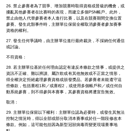
26. 禁止參賽者為了競爭、增加競賽時取得資格或晉級的機會，或
擾亂其他參賽者在比賽時的表現，而建立多個PSN帳戶。此外，
禁止由他人代替參賽者本人進行比賽，以及在競賽期間交換位置
參賽。發生此類事件時，主辦單位保留全權取消參賽者參加賽事
資格的權利。
27. 發生任何爭議時，由主辦單位進行最終裁決，不採納任何通信
或討論。
不符資格：
28. 若主辦單位基於任何理由認定有違反本條款之情事，或提供之
資訊不正確、難以辨讀、屬詐欺或有其他無效或不正當之情形，
得全權決定拒絕處理參賽資格或頒發獎品。若參賽者未能遵守這
些條款，包括賽程1和／或賽程2，或使用多個帳戶和／或任何自
動系統參賽，則不得參與本賽事，其參賽資格將遭宣告無效。
取消：
29. 主辦單位保留以下權利：主辦單位認為必要時，或發生其無法
控制之情況時，得以全部或部分取消本賽事或於任一階段修改本
條款。例如，這可能包括因為新型冠狀病毒而變更現場賽事地
點。