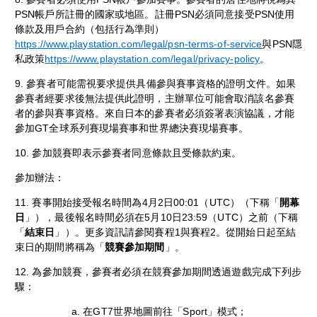
PSN帳戶所註冊的國家或地區。註冊PSN必須同意接受PSN使用
條款及用戶合約（包括行為準則）
https://www.playstation.com/legal/psn-terms-of-service
與PSN隱
私政策
https://www.playstation.com/legal/privacy-policy
。
9. 參賽者可能需視要求提供具備參與賽事資格的證明文件。如果
參賽者經要求後無法提供此證明，主辦單位可能會取消該名參賽
者的參與賽事資格。來自日本的參賽者必須簽署表演協議，才能
參加GT全球系列賽現場賽事和世界總決賽現場賽事。
10. 參加競賽即表示參賽者同意條款且受條款約束。
參加辦法：
11. 賽事開始接受報名時間為4月2日00:01（UTC）（下稱「
開幕
日
」），最後報名時間必須在5月10日23:59（UTC）之前（下稱
「
結束日
」）。更多資訊請參閱賽程1與賽程2。從開始日起至結
束日的期間將稱為「
競賽參加期間
」。
12. 為參加競賽，參賽者必須在競賽參加期間透過遊戲完成下列步
驟：
a. 在GT7世界地圖前往「Sport」模式；