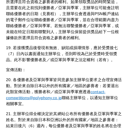
所選擇且符合資格之參賽者的權利。如果領取獎品的時間緊迫，
且需要在此之前找到優勝者／亞軍與季軍，主辦單位可能會註明
聯絡優勝者的日期（見賽程），主辦單位會透過與PSN帳戶連結
的電子郵件位址聯絡優勝者／亞軍與季軍，並在合理範圍內盡力
聯絡優勝者／亞軍與季軍。若無法聯繫優勝者／亞軍與季軍，或
未能在特定日期前聯繫到人，主辦單位保留提供獎品給下一位根
據條款所選擇且符合資格之參賽者的權利。
19. 若接獲獎品後發現有無效、缺陷或損壞情形，應於受獎後七
（7）日內以書面通知主辦單位，否則即視為已於受獎時受領獎
品。此不影響優勝者及／或亞軍與季軍之法定權利（若有）。
宣傳活動：
20. 各優勝者及亞軍與季軍皆同意參加主辦單位要求之合理宣傳活
動。對於來自除日本以外的所有國家／地區的參賽者：若要退出
此類宣傳活動，獲勝者和／或亞軍與季軍應透過
contact-
competitions@polyphony.co.jp
聯絡主辦單位，以通知主辦單位
相關事宜。
21. 主辦單位得全權決定於其網站公布所有優勝者及亞軍與季軍之
姓名。對於來自除日本和亞洲以外的所有國家／地區之參賽者：
結束日後六（6）週內，每位優勝者及亞軍與季軍的姓名將在合理