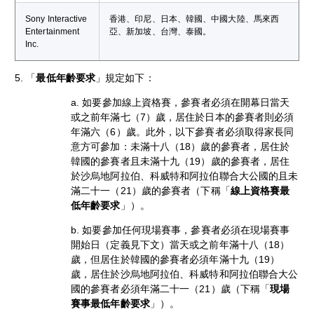
Sony Interactive
香港、印尼、日本、韓國、中國大陸、馬來西
Entertainment
亞、新加坡、台灣、泰國。
Inc.
5. 「
最低年齡要求
」規定如下：
a. 如要參加線上資格賽，參賽者必須在開幕日當天
或之前年滿七（7）歲，居住於日本的參賽者則必須
年滿六（6）歲。此外，以下參賽者必須取得家長同
意方可參加：未滿十八（18）歲的參賽者，居住於
韓國的參賽者且未滿十九（19）歲的參賽者，居住
於沙烏地阿拉伯、科威特和阿拉伯聯合大公國的且未
滿二十一（21）歲的參賽者（下稱「
線上資格賽最
低年齡要求
」）。
b. 如要參加任何現場賽事，參賽者必須在現場賽事
開始日（定義見下文）當天或之前年滿十八（18）
歲，但居住於韓國的參賽者必須年滿十九（19）
歲，居住於沙烏地阿拉伯、科威特和阿拉伯聯合大公
國的參賽者必須年滿二十一（21）歲（下稱「
現場
賽事最低年齡要求
」）。