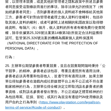
留，以管理本競賽，或是其他於管理者之隱私政策中所述且參賽
者同意接受這類條款而進行的事項。除非法律允許的情況下（例
如經參賽者同意），否則參賽者的個人資料絕不會轉移給其他第
三方。參賽者可針對由管理者處理之個人資料行使權利，包括存
取其個人資料的權利，或者可參閱上述相關的私隱政策以取得聯
絡資料。每隔六（6）個月，個人資料的所有者有權免費行使查閱
權，除非依據第25,326號法案第14條第3款所規定合法利益獲得
認可。監管第25,326號法案的機構為國家個人資料保護局
（NATIONAL DIRECTORATE FOR THE PROTECTION OF
PERSONAL DATA）。
行為：
25. 主辦單位期望參賽者尊重競賽，並且在競賽期間隨時秉持「公
平競爭」的精神。參賽者必須包容、尊重且遵照所有適用法律。
參賽者必須具尊重和包容他人，並遵守所有適用法律。如果主辦
單位得知參賽者在遊戲內或社群媒體平台上有不公正或不符合運
動家精神的行為，主辦單位得全權決定立即取消該名參賽者的賽
事資格，或對該名參賽者發出警告。不公正或缺乏體育精神的行
為包括辱罵、貶損、冒犯，或其行為並沒有遵從PSN使用條款及
用戶合約之行為準則（
https://www.playstation.com/legal/psn-
terms-of-service/#code-of-conduct
）。