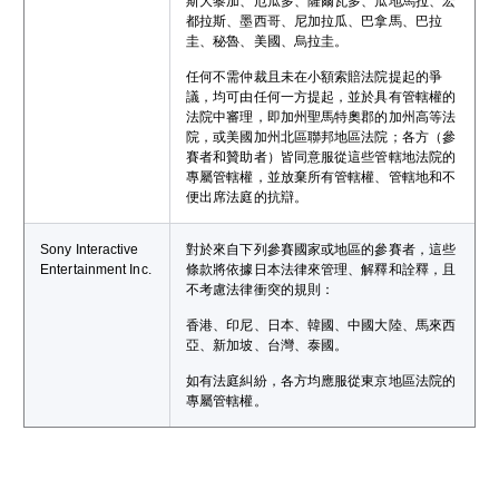
斯大黎加、厄瓜多、薩爾瓦多、瓜地馬拉、宏
都拉斯、墨西哥、尼加拉瓜、巴拿馬、巴拉
圭、秘魯、美國、烏拉圭。
任何不需仲裁且未在小額索賠法院提起的爭
議，均可由任何一方提起，並於具有管轄權的
法院中審理，即加州聖馬特奧郡的加州高等法
院，或美國加州北區聯邦地區法院；各方（參
賽者和贊助者）皆同意服從這些管轄地法院的
專屬管轄權，並放棄所有管轄權、管轄地和不
便出席法庭的抗辯。
Sony Interactive
對於來自下列參賽國家或地區的參賽者，這些
Entertainment Inc.
條款將依據日本法律來管理、解釋和詮釋，且
不考慮法律衝突的規則：
香港、印尼、日本、韓國、中國大陸、馬來西
亞、新加坡、台灣、泰國。
如有法庭糾紛，各方均應服從東京地區法院的
專屬管轄權。