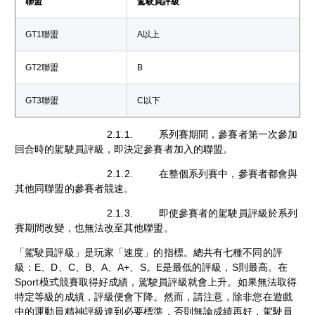
聯盟
駕駛員評級
GT1聯盟
A以上
GT2聯盟
B
GT3聯盟
C以下
2.1.1. 系列賽期間，參賽者第一次參加
回合時的駕駛員評級，即決定參賽者加入的聯盟。
2.1.2. 在整個系列賽中，參賽者都會與
其他同聯盟的參賽者競速。
2.1.3. 即使參賽者的駕駛員評級於系列
賽期間改變，也無法改至其他聯盟。
「駕駛員評級」是玩家「速度」的指標。總共有七種不同的評
級：E、D、C、B、A、A+、S。E是最低的評級，S則最高。在
Sport模式競賽取得好成績，駕駛員評級就會上升。如果無法取得
特定等級的成績，評級便會下降。然而，請注意，除非您在遊戲
中的運動員精神評級達到必要標準，否則無論成績再好，駕駛員