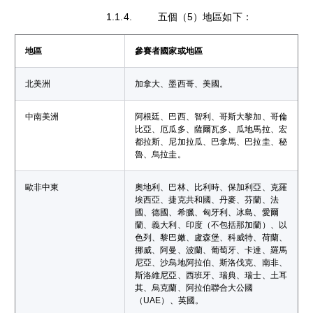
1.1.4. 五個（5）地區如下：
地區
參賽者國家或地區
北美洲
加拿大、墨西哥、美國。
中南美洲
阿根廷、巴西、智利、哥斯大黎加、哥倫
比亞、厄瓜多、薩爾瓦多、瓜地馬拉、宏
都拉斯、尼加拉瓜、巴拿馬、巴拉圭、秘
魯、烏拉圭。
歐非中東
奧地利、巴林、比利時、保加利亞、克羅
埃西亞、捷克共和國、丹麥、芬蘭、法
國、德國、希臘、匈牙利、冰島、愛爾
蘭、義大利、印度（不包括那加蘭）、以
色列、黎巴嫩、盧森堡、科威特、荷蘭、
挪威、阿曼、波蘭、葡萄牙、卡達、羅馬
尼亞、沙烏地阿拉伯、斯洛伐克、南非、
斯洛維尼亞、西班牙、瑞典、瑞士、土耳
其、烏克蘭、阿拉伯聯合大公國
（UAE）、英國。