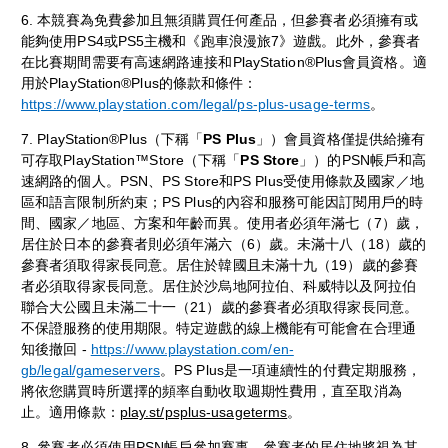
6. 本競賽為免費參加且無須購買任何產品，但參賽者必須擁有或
能夠使用PS4或PS5主機和《跑車浪漫旅7》遊戲。此外，參賽者
在比賽期間需要有高速網路連接和PlayStation®Plus會員資格。適
用於PlayStation®Plus的條款和條件：
https://www.playstation.com/legal/ps-plus-usage-terms
。
7. PlayStation®Plus（下稱「
PS Plus
」）會員資格僅提供給擁有
可存取PlayStation™Store（下稱「
PS Store
」）的PSN帳戶和高
速網路的個人。PSN、PS Store和PS Plus受使用條款及國家／地
區和語言限制所約束；PS Plus的內容和服務可能因訂閱用戶的時
間、國家／地區、方案和年齡而異。使用者必須年滿七（7）歲，
居住於日本的參賽者則必須年滿六（6）歲。未滿十八（18）歲的
參賽者須取得家長同意。居住於韓國且未滿十九（19）歲的參賽
者必須取得家長同意。居住於沙烏地阿拉伯、科威特以及阿拉伯
聯合大公國且未滿二十一（21）歲的參賽者必須取得家長同意。
不保證服務的使用期限。特定遊戲的線上機能有可能會在合理通
知後撤回 -
https://www.playstation.com/en-
gb/legal/gameservers
。PS Plus是一項連續性的付費定期服務，
將依您購買時所選擇的頻率自動收取週期性費用，直至取消為
止。適用條款：
play.st/psplus-usageterms
。
8. 參賽者必須使用PSN帳戶參加賽事。參賽者的居住地將視為其