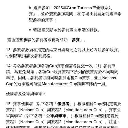
b. 選擇參加「2025年Gran Turismo™全球系列
賽」，並於競賽參加期間，在每場比賽開始前選擇希
望參加的賽事；
c. 確認接受顯示於參賽畫面末端的條款。
遵循這些步驟的參賽者即視為成功「
參賽
」。
13. 參賽者必須在指定的結束日與時間之前以上述方法參加競賽。
否則將取消該次參賽資格。
14. 每名參賽者參加各項Cup賽事僅需各提交一次（1）參賽申
請。為避免疑慮，各項Cup競賽賽程下所列的競賽應於不同時間
舉行。因此，參賽者可能同時參加兩種Cup賽事，並且Nations
Cup的冠軍也可能是Manufacturers Cup獲勝車隊的一員。
優勝者及亞軍與季軍：
15. 賽事優勝者（以下各稱「
優勝者
」）根據相關Cup機制定義於
賽程1（Nations Cup）與賽程2（Manufacturers Cup）。賽事亞
軍與季軍（以下各稱「
亞軍與季軍
」）根據相關Cup機制定義於
賽程1（Nations Cup）與賽程2（Manufacturers Cup）。注意：
此為國際賽事，優勝者及亞軍與季軍可從任何參賽者國家或地區