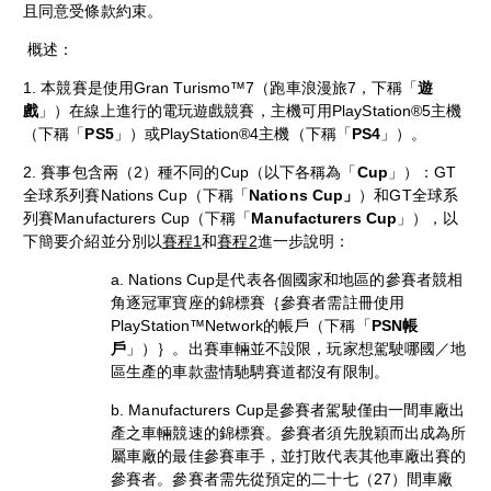
且同意受條款約束。
概述：
1. 本競賽是使用Gran Turismo™7（跑車浪漫旅7，下稱「
遊
戲
」）在線上進行的電玩遊戲競賽，主機可用PlayStation®5主機
（下稱「
PS5
」）或PlayStation®4主機（下稱「
PS4
」）。
2. 賽事包含兩（2）種不同的Cup（以下各稱為「
Cup
」）：GT
全球系列賽Nations Cup（下稱「
Nations Cup」
）和GT全球系
列賽Manufacturers Cup（下稱「
Manufacturers Cup
」），以
下簡要介紹並分別以
賽程1
和
賽程2
進一步說明：
a. Nations Cup是代表各個國家和地區的參賽者競相
角逐冠軍寶座的錦標賽｛參賽者需註冊使用
PlayStation™Network的帳戶（下稱「
PSN帳
戶
」）｝。出賽車輛並不設限，玩家想駕駛哪國／地
區生產的車款盡情馳騁賽道都沒有限制。
b. Manufacturers Cup是參賽者駕駛僅由一間車廠出
產之車輛競速的錦標賽。參賽者須先脫穎而出成為所
屬車廠的最佳參賽車手，並打敗代表其他車廠出賽的
參賽者。參賽者需先從預定的二十七（27）間車廠