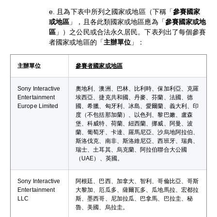
e. 且為下表中所列之國家或地區（下稱「
參賽國家
或地區
」，且各此類國家或地區應為「
參賽國家或地
區
」）之公民或合法永久居民。下表列出了每個參賽
者國家或地區的「
主辦單位
」：
主辦單位
參賽者國家或地區
Sony Interactive
奧地利、澳洲、巴林、比利時、保加利亞、克羅
Entertainment
埃西亞、捷克共和國、丹麥、芬蘭、法國、德
Europe Limited
國、希臘、匈牙利、冰島、愛爾蘭、義大利、印
度（不包括那加蘭）、以色列、黎巴嫩、盧森
堡、科威特、荷蘭、紐西蘭、挪威、阿曼、波
蘭、葡萄牙、卡達、羅馬尼亞、沙烏地阿拉伯、
斯洛伐克、南非、斯洛維尼亞、西班牙、瑞典、
瑞士、土耳其、烏克蘭、阿拉伯聯合大公國
（UAE）、英國。
Sony Interactive
阿根廷、巴西、加拿大、智利、哥倫比亞、哥斯
Entertainment
大黎加、厄瓜多、薩爾瓦多、瓜地馬拉、宏都拉
LLC
斯、墨西哥、尼加拉瓜、巴拿馬、巴拉圭、秘
魯、美國、烏拉圭。