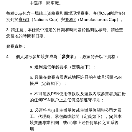
中選擇一間車廠。
每種Cup包含一場線上資格賽和四場現場賽事。各項Cup的詳情分
別列於
賽程1
（Nations Cup）與
賽程2
（Manufacturers Cup）。
3. 請注意，本條款中指定的日期和時間基於協調世界時。請檢查
您當地的時間和日期。
參賽資格：
4. 個人如欲參加競賽成為「
參賽者
」，必須符合以下資格：
a. 達到最低年齡要求（定義如下）；
b. 具備在參賽者國家或地區註冊的有效且活躍PSN
帳戶（定義如下）；
c. 不可違反PSN使用條款以及遊戲內或參賽者所註冊
的任何PSN帳戶上之任何必須遵守準則；
d. 必須符合(i)非主辦單位或主辦單位關聯公司之員
工、代理商、承包商或顧問（定義如下），(ii)與本
競賽無專業相關，或(iii)非上述任何單位之直系親
屬；