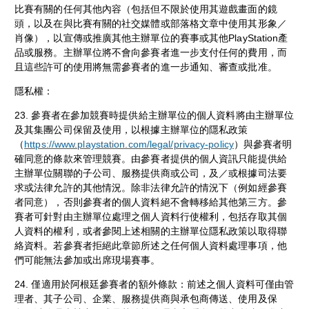
比賽有關的任何其他內容（包括但不限於使用其遊戲畫面的鏡
頭，以及在與比賽有關的社交媒體或部落格文章中使用其形象／
肖像），以宣傳或推廣其他主辦單位的賽事或其他PlayStation產
品或服務。主辦單位將不會向參賽者進一步支付任何的費用，而
且這些許可的使用將無需參賽者的進一步通知、審查或批准。
隱私權：
23. 參賽者在參加競賽時提供給主辦單位的個人資料將由主辦單位
及其集團公司保留及使用，以根據主辦單位的隱私政策
（
https://www.playstation.com/legal/privacy-policy
）與參賽者明
確同意的條款來管理競賽。由參賽者提供的個人資訊只能提供給
主辦單位關聯的子公司、服務提供商或公司，及／或根據司法要
求或法律允許的其他情況。除非法律允許的情況下（例如經參賽
者同意），否則參賽者的個人資料絕不會轉移給其他第三方。參
賽者可針對由主辦單位處理之個人資料行使權利，包括存取其個
人資料的權利，或者參閱上述相關的主辦單位隱私政策以取得聯
絡資料。若參賽者拒絕此章節所述之任何個人資料處理事項，他
們可能無法參加或出席現場賽事。
24. 僅適用於阿根廷參賽者的額外條款：前述之個人資料可僅由管
理者、其子公司、企業、服務提供商與承包商傳送、使用及保