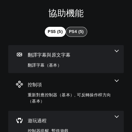
協助機能
翻
重
控
譯
新
制
字
對
器
幕
應
提
PS5 (5)
PS4 (5)
（
控
醒
基
制
您
本
器
可
）
（
隨
翻譯字幕與原文字幕
基
時
遊
查
本
翻譯字幕（基本）
戲
看
）
中
遊
的
您
戲
翻
可
控制項
的
譯
將
控
字
控
重新對應控制器（基本）, 可反轉操作桿方向
制
幕
制
（基本）
項
僅
項
。
限
變
於
更
主
暫
遊玩過程
為
要
另
停
故
控制器提醒, 暫停遊戲
一