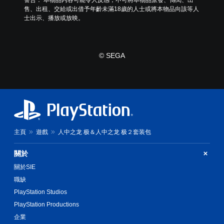
可
限
售、出租、交給或出借予年齡未滿18歲的人士或將本物品向該等人
反
離
士出示、播放或放映。
線
轉
遊
操
玩
作
）
桿
© SEGA
。
方
向
（
基
本
）
系
主頁
遊戲
人中之龙 极＆人中之龙 极２套装包
統
提
關於
供
一
關於SIE
些
職缺
反
轉
PlayStation Studios
操
PlayStation Productions
作
企業
桿