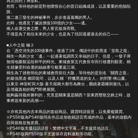
再次回到了神室町。
然而，等待他的卻是對他懷恨在心的昔日組織成員，以及重重的危險陷
阱。
接二連三發生的神祕事件，步步進逼孤獨的男人。
此時，他遇見了據說價值100億的少女——遙。
兩人命運交會之際，男人誓言挺身而戰。
不僅是為了相信未來的少女，也是為了找回逃避過去的自己——
■人中之龍 極２
在「憑空消失的100億事件」後過了1年，傳說中的前黑道「堂島之龍」
桐生一馬和少女「遙」一起過著低調而又幸福的日子。但是，一發子彈
無情地撕裂這段和平的時光。東城會第五代會長寺田行雄遭到殺害。桐
生就像受到命運的絲線牽引般重返江湖。
桐生為了拯救弱化的東城會而前往大阪，等待他的是別名「關西之龍」
的最強黑道‧鄉田龍司，以及人稱「狩獵黑道的女人」的刑警‧狹山薰。
以東京‧神室町與大阪‧蒼天堀兩大都市為舞台，圍繞著霸權與復仇，以
及埋藏真相的戰鬥即將展開。
能夠贏得最終勝利的，究竟是關東還是關西？當東西雙龍交鋒之時，故
事將迎來新的高潮──
※亦有其他內含本商品的套組商品。購買時請留意，以免重複購買。
※PS5®版為PS4®版同名作品追加收錄語言而成的作品，基本的遊戲內
容與規格並無差異。
※PS4®版支援日語語音・繁體中文字幕，不支援其他語言。
※PS4®版與PS5®版不支援保存資料連動等功能。