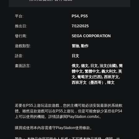
遊
事
個
戲
和
預
主
您
設
平台:
PS4, PS5
要
可
的
角
在
推出日:
7/12/2025
版
色
遊
面
發行商:
SEGA CORPORATION
。
玩
，
過
系
遊戲類型:
冒險, 動作
程
統
或
也
語音:
日文
動
提
畫
畫面語言:
俄文, 德文, 日文, 法文(法國), 簡
供
播
體中文, 繁體中文, 義大利文, 英
了
放
文, 葡萄牙文(巴西), 西班牙文,
一
期
西班牙文（墨西哥）, 韓文
些
間
重
，
新
隨
配
時
置
若要在PS5上遊玩這款遊戲，您的主機可能必須安裝最新的系統軟
暫
的
體。雖然這款遊戲可以在PS5上遊玩，但是可能會缺少某些在PS4
停
支
上可以使用的機能。詳情請參閱PlayStation.com/bc。
遊
援
戲
。
購買或使用本內容需遵守PlayStation使用條款。
（
僅
警告： 本物品內容可能令人反感；不可將本物品派發、傳閱、出