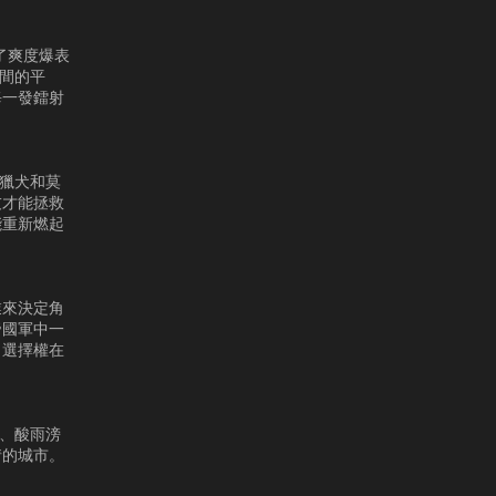
了爽度爆表
之間的平
每一發鐳射
沌獵犬和莫
友才能拯救
能重新燃起
業來決定角
帝國軍中一
？選擇權在
廠、酸雨滂
情的城市。