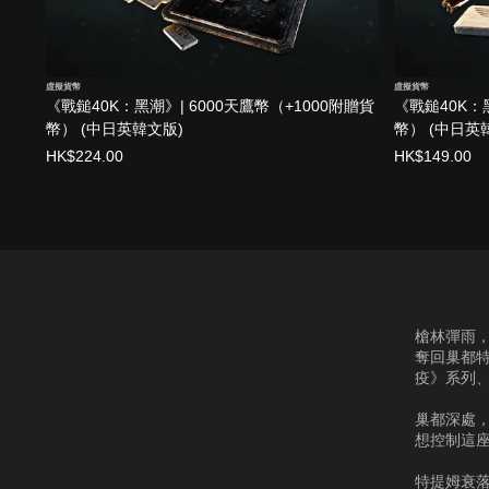
虛擬貨幣
虛擬貨幣
《戰鎚40K：黑潮》| 6000天鷹幣（+1000附贈貨
《戰鎚40K：黑
幣） (中日英韓文版)
幣） (中日英
HK$224.00
HK$149.00
槍林彈雨
奪回巢都
疫》系列、
巢都深處
想控制這
特提姆衰