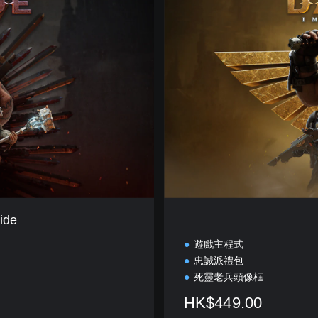
e
r
i
a
l
E
d
i
t
i
o
n
ide
遊戲主程式
忠誠派禮包
死靈老兵頭像框
HK$449.00