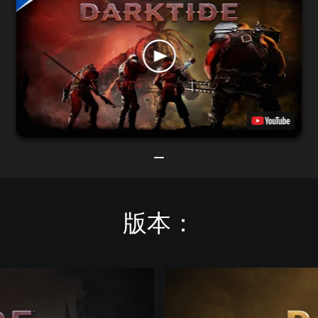
版本：
I
m
p