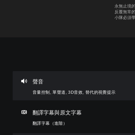
永無止境
反覆無常
小隊必須
音
翻
重
控
快
量
譯
新
制
速
控
字
對
器
聊
制
幕
應
提
天
（
控
醒
聲音
您
您
進
制
可
可
您
音量控制, 單聲道, 3D音效, 替代的視覺提示
將
階
器
傳
可
單
送
）
（
隨
一
或
時
基
遊
聲
接
翻譯字幕與原文字幕
查
本
戲
音
收
看
中
）
的
預
翻譯字幕（進階）
遊
的
音
設
您
戲
對
量
的
可
的