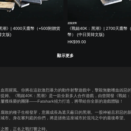
虛擬貨幣
潮》| 4000天鷹幣（+500附贈貨
《戰鎚40K：黑潮》| 2700天鷹幣
韓文版)
幣） (中日英韓文版)
HK$99.00
顯示更多
，血雨腥風。你將在這款激烈暴力的動作射擊遊戲中，擊殺無數嗜血凶惡
特提姆。《戰鎚40K：黑潮》是一款全新多人合作遊戲，由曾開發《戰鎚
屢獲殊榮的團隊——Fatshark傾力打造，將帶給你全新的遊戲體驗！
，腐敗的種子生根發芽，意圖成長為遮天蔽日的黑潮。一股神祕且邪惡的
座城市。身在審判庭的你們，將是拯救這座城市於混沌之中的最後希望。
落之際，正名之戰打響之時。