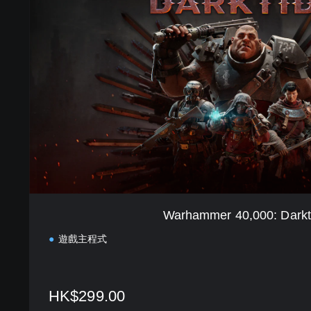
h
a
m
m
e
r
4
0
,
0
0
0
:
D
a
Warhammer 40,000: Darkt
r
k
遊戲主程式
t
i
d
e
HK$299.00