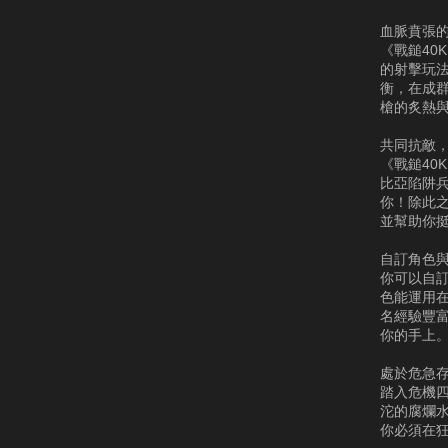
血脈賁張
《戰鎚40
的射擊玩
衡，在成
槍的炙熱
共同抗敵
《戰鎚4
比亞陷阱
你！除此
並幫助你
自訂角色
你可以自
色能運用
名經驗豐
你的手上
處於危急
踏入危機
沱的腐爛
你必須在