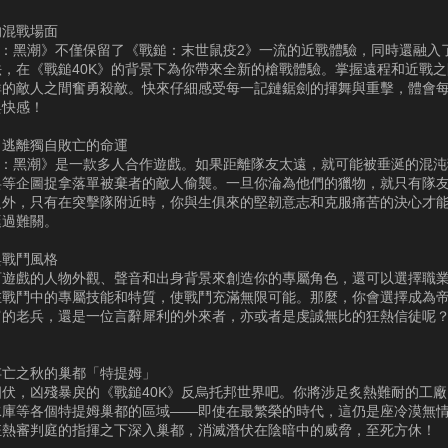
的混戰場面
K：黑潮》不僅保留了《戰鎚：末世鼠疫2》一流的近戰體驗，同時還融入
法，在《戰鎚40K》的背景下為你帶來全新的槍戰體驗。掌握遠程和近戰
群的敵人之間奮勇殺敵。快來仔細感受每一記鏈鋸劍的揮舞與重擊，體會
與快感！
，逃離獨自敗亡的命運
0K：黑潮》是一款多人合作遊戲。如果距離隊友太遠，就可能被垂涎的混
兵等企圖捉拿落單被棄者的敵人偷襲。一旦你淪為他們的獵物，就只有隊
之外，只有在突擊隊附近時，你與生俱來的堅韌意志和克服痛苦的決心才
挺過難關。
與戰鬥風格
訂遊戲的人物外觀、聲音和出身背景來創造你的專屬角色，還可以選擇職
在戰鬥中的專屬技能和特質，使戰鬥充滿無限可能。那麼，你會選擇成為
富的老兵，還是一位言辭犀利的外來者，亦或者是虔誠無比的狂熱信徒呢
。
存亡之秋的巢都「特提姆」
四伏，凶殘暴戾的《戰鎚40K》反烏托邦世界吧。你將涉足炙熱難耐的工
水庫等各個特提姆巢都的區域——即使在最繁榮的時代，這仍是座冷漠無
狂熱審判庭的指揮之下深入巢都，消滅潛伏在陰暗中的威脅，至死方休！