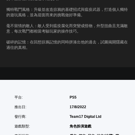
獨特戰鬥風格：升級並改造掠鴉的基礎招式與瘟疫武器，打造個人獨特
的遊玩風格，並為迎面而來的挑戰做好準備。
毫不留情的敵人：敵人受到瘟疫腐化而突變成怪物，外型扭曲且充滿敵
意，每次戰鬥都相當考驗玩家的操作技巧。
破碎的記憶：在回想掠鴉記憶的同時拼湊出他的過去，試圖揭開隱藏在
過往的真相。
平台:
PS5
推出日:
17/8/2022
發行商:
Team17 Digital Ltd
遊戲類型:
角色扮演遊戲