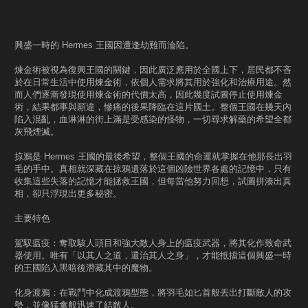
興盛一時的 Hermes 王國因遭逢劫難而淪陷。
煉金術被視為復興王國的關鍵，因此廣泛應用於全國上下，居民都不吝
於在日常生活中使用煉金術，依個人需求將其用於強化和治療用途。然
而人們逐漸發現使用煉金術的代價太高，因此幾度試圖停止使用煉金
術，結果都事與願違，慘痛的後果降臨在這片國土。整個王國在幾天內
陷入混亂，血淋淋的街上滿是受感染的怪物，一切尋求解藥的希望全都
灰飛煙滅。
掠鴉是 Hermes 王國的最後希望，整個王國的命運就掌握在他那長出羽
毛的手中。真相就深藏在掠鴉遺落於這個凶險世界各處的記憶中，只有
收集這些失落的記憶才能拯救王國，但每當他努力回想，試圖拼湊出真
相，卻只浮現出更多秘密。
主要特色
駕馭瘟疫：奪取駭人頭目和強大敵人身上的瘟疫武器，將其化作致命武
器使用。唯有「以其人之道，還治其人之身」，才能抵擋這個興盛一時
的王國陷入黑暗後潛藏其中的魔物。
化身渡鴉：在戰鬥中化成渡鴉型態，將羽毛如匕首般丟出打斷敵人的攻
勢，並像猛禽般迅速了結敵人。