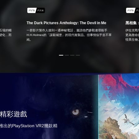
The Dark Pictures Anthology: The Devil in Me
黑相集
石場的輔
一群影片製作人接到一通神秘電話，邀請他們參觀連環殺手
伊拉克戰
變化，而
H.H.Holmes的「謀殺城堡」的現代複製品。但事情似乎並不單
更為致命
純。
怪異生物
多精彩遊戲
PlayStation VR2幾款精