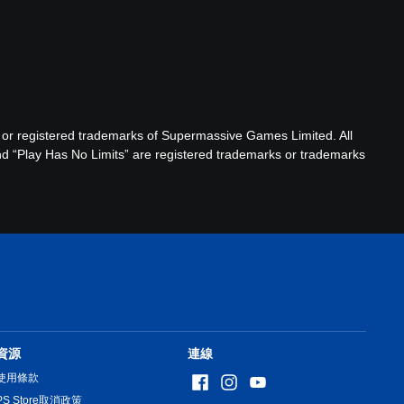
egistered trademarks of Supermassive Games Limited. All
nd “Play Has No Limits” are registered trademarks or trademarks
資源
連線
使用條款
PS Store取消政策