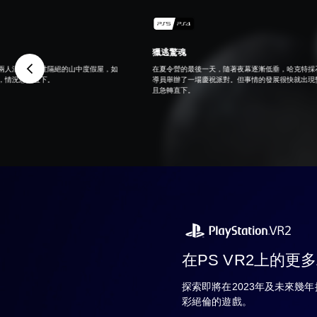
獵逃驚魂
兩人消失在與世隔絕的山中度假屋，如
在夏令營的最後一天，隨著夜幕逐漸低垂，哈克特採
，情況急轉直下。
導員舉辦了一場慶祝派對。但事情的發展很快就出現
且急轉直下。
在PS VR2上的更
探索即將在2023年及未來幾年推出的
彩絕倫的遊戲。