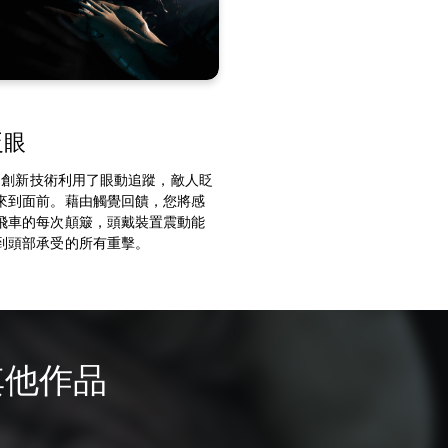
眨眼
R2的創新技術利用了眼動追蹤，敵人眨
來到面前。藉由觸覺回饋，您將感
飛車的每次顛簸，頭戴裝置震動能
到頭部承受的所有重擊。
其他作品