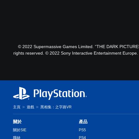
© 2022 Supermassive Games Limited. “THE DARK PICTURES”
rights reserved. © 2022 Sony Interactive Entertainment Europe.
主頁
遊戲
黑相集：之字路VR
關於
產品
關於SIE
PS5
職缺
PS4