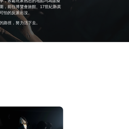
季，各處玩家熟悉的地點均為虛擬
圍，前往博覽會旅館、17世紀新英
可怕的反派出沒。
的路徑，努力活下去。