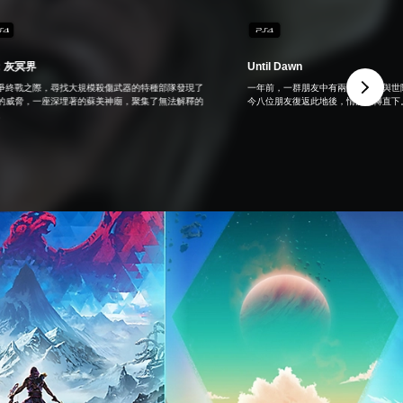
：灰冥界
Until Dawn
爭終戰之際，尋找大規模殺傷武器的特種部隊發現了
一年前，一群朋友中有兩人消失在與世
的威脅，一座深埋著的蘇美神廟，聚集了無法解釋的
今八位朋友復返此地後，情況急轉直下
。