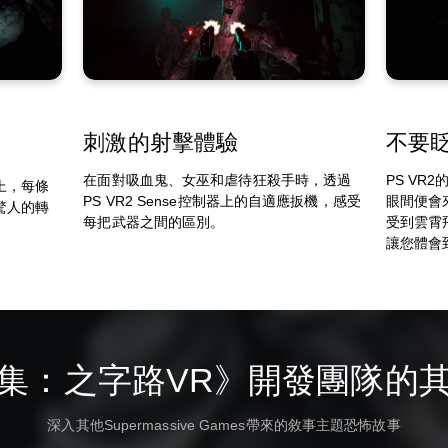
刺激的射擊體驗
不要
在面對吸血鬼、女巫和虐待狂殺手時，透過
PS V
上，每條
PS VR2 Sense控制器上的自適應扳機，感受
眼間便會
驚人的轉
每把武器之間的區別。
受到雲霄
讓您體會
集：之字路VR》開發團隊的
深入其他Supermassive Games帶來的敘事主題恐怖故事