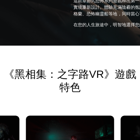
這款章節式恐怖系列遊戲釋出第一
實境重新設計。體驗充滿陰霾的氛
格蘭、恐怖幽靈船等地，同時當心
在您的人生旅途中，明智地選擇您
《黑相集：之字路VR》遊戲
特色