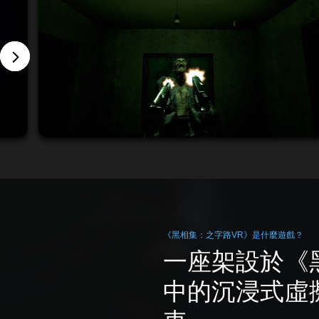
《黑相集：之字路VR》是什麼遊戲？
一座架設於《
中的沉浸式虛