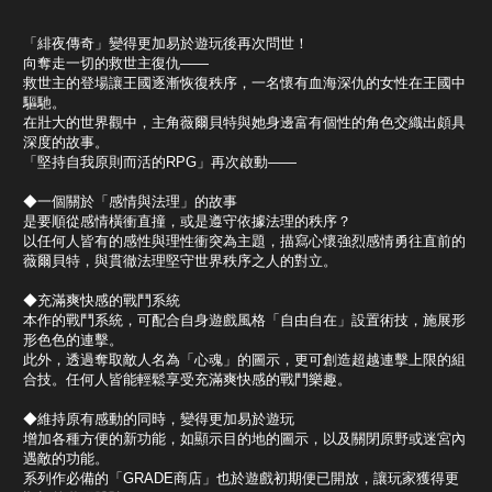
「緋夜傳奇」變得更加易於遊玩後再次問世！
向奪走一切的救世主復仇――
救世主的登場讓王國逐漸恢復秩序，一名懷有血海深仇的女性在王國中
驅馳。
在壯大的世界觀中，主角薇爾貝特與她身邊富有個性的角色交織出頗具
深度的故事。
「堅持自我原則而活的RPG」再次啟動――
◆一個關於「感情與法理」的故事
是要順從感情橫衝直撞，或是遵守依據法理的秩序？
以任何人皆有的感性與理性衝突為主題，描寫心懷強烈感情勇往直前的
薇爾貝特，與貫徹法理堅守世界秩序之人的對立。
◆充滿爽快感的戰鬥系統
本作的戰鬥系統，可配合自身遊戲風格「自由自在」設置術技，施展形
形色色的連擊。
此外，透過奪取敵人名為「心魂」的圖示，更可創造超越連擊上限的組
合技。任何人皆能輕鬆享受充滿爽快感的戰鬥樂趣。
◆維持原有感動的同時，變得更加易於遊玩
增加各種方便的新功能，如顯示目的地的圖示，以及關閉原野或迷宮內
遇敵的功能。
系列作必備的「GRADE商店」也於遊戲初期便已開放，讓玩家獲得更