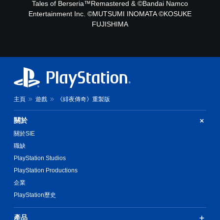
Tales of Berseria™Remastered & ©Bandai Namco
Entertainment Inc. ©MUTSUMI INOMATA ©KOSUKE
FUJISHIMA
主頁
遊戲
《緋夜傳奇》重製版
關於
關於SIE
職缺
PlayStation Studios
PlayStation Productions
企業
PlayStation歷史
產品