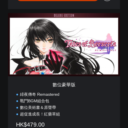
數
位
豪
華
版
數位豪華版
緋夜傳奇 Remastered
戰鬥BGM組合包
數位美術書＆原聲帶
超促進成長！紅藥草組
HK$479.00