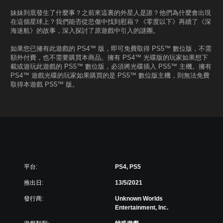
妹妹到底發生了什麼事？之前來這裏的外星人是誰？他們為什麼會出現
在這個星球上？我們能否從悲傷中找到慰藉？《零度以下》再續了《深
海迷航》的故事，深入探討了原遊戲中引入的謎團。
如果您已擁有此遊戲的 PS4™ 版，即可免費取得 PS5™ 數位版，不需
額外付費，也不需要購買本商品。擁有 PS4™ 光碟版的玩家如果想下
載或遊玩此遊戲的 PS5™ 數位版，必須將光碟插入 PS5™ 主機。擁有
PS4™ 遊戲光碟的玩家如果購買的是 PS5™ 數位版主機，則無法免費
取得本遊戲 PS5™ 版。
平台:
PS4, PS5
推出日:
13/5/2021
發行商:
Unknown Worlds
Entertainment, Inc.