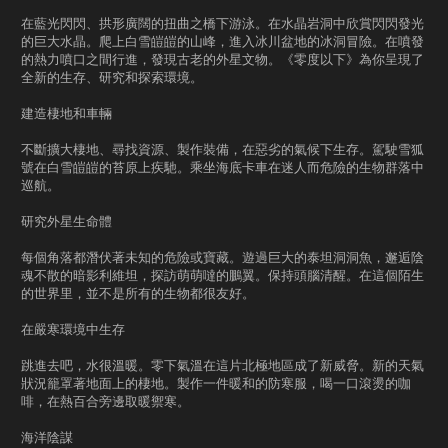
在藍光閃閃、拱形廣闊的扭曲之橋下游泳。在水晶岩洞中欣賞閃閃發光
的巨大水晶。爬上白雪皚皚的山峰，進入冰川盆地的冰洞冒險。在噴發
的熱力噴口之間行進，發現古老的外星文物。《零度以下》為你呈現了
全新的生存、研究和探索環境。
建造棲地和車輛
不斷擴大棲地、尋找資源、製作裝備，在惡劣的氣候下生存。駕駛雪狐
號在白雪皚皚的苔原上疾馳。乘坐海底卡車在迷人而危險的生物群落中
巡航。
研究外星生命體
每個角落都潛伏著未知的危險或寶藏。遊過巨大的泰坦洞洞魚，邂逅陰
魂不散的暗影利維坦，探訪萌萌噠的鵬翼。保持頭腦清醒。在這個陌生
的世界里，並不是所有的生物都很友好。
在嚴寒環境中生存
跳進去吧，水很溫暖。零下氣溫在這片北極地區成了新威脅。新的天氣
狀況籠罩著地面上的棲地。製作一件暖和的防寒服，喝一口滾燙的咖
啡，在熱百合旁邊取暖禦寒。
海洋陰謀