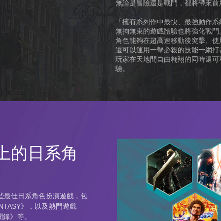
無論是冒險還是戰鬥，都將帶來前
「擁有系列作中最快、最強動作系統的
無拘無束的遊戲體驗也將強化戰鬥
角色能夠在超高速移動後突擊、使
還可以運用一擊必殺的技能一網打
玩家在天地間自由翱翔的同時還可
驗。
5上的日系角
上的一些最佳日系角色扮演遊戲，包
ANTASY》，以及熱門遊戲
聞錄》等。