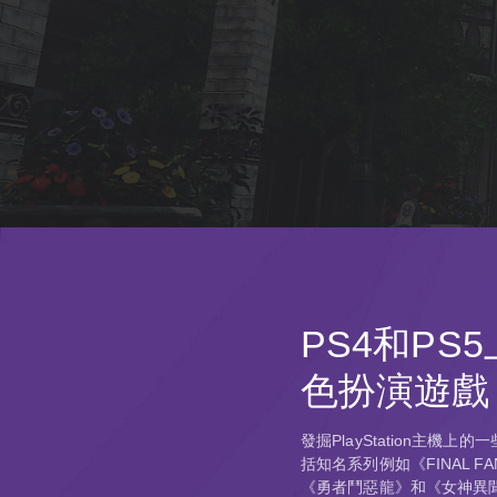
PS4和PS
色扮演遊戲
發掘PlayStation主機
括知名系列例如《FINAL F
《勇者鬥惡龍》和《女神異