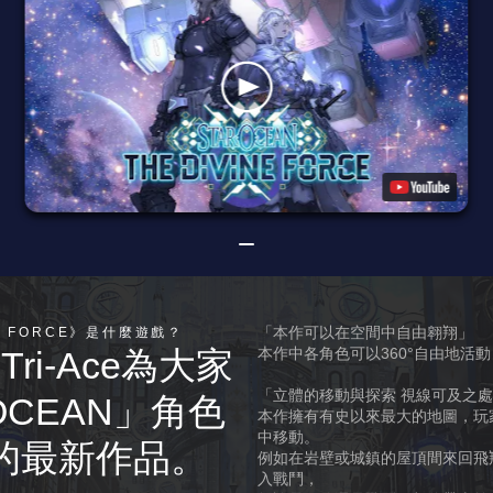
「本作可以在空間中自由翱翔」
INE FORCE》是什麼遊戲？
與Tri-Ace為大家
本作中各角色可以360°自由地活
「立體的移動與探索 視線可及之
OCEAN」角色
本作擁有有史以來最大的地圖，玩
中移動。
的最新作品。
例如在岩壁或城鎮的屋頂間來回飛
入戰鬥，