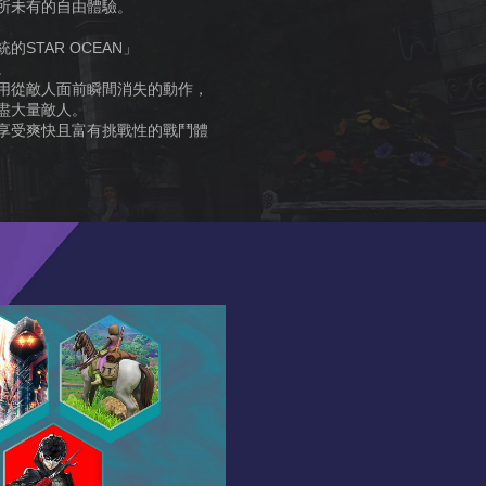
所未有的自由體驗。
STAR OCEAN」
。
用從敵人面前瞬間消失的動作，
盡大量敵人。
享受爽快且富有挑戰性的戰鬥體