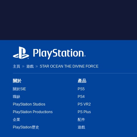
主頁
遊戲
STAR OCEAN THE DIVINE FORCE
關於
產品
關於SIE
PS5
職缺
PS4
PlayStation Studios
PS VR2
PlayStation Productions
PS Plus
企業
配件
PlayStation歷史
遊戲