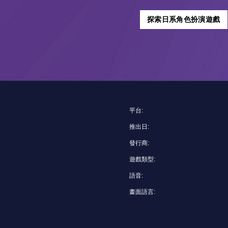
探索日系角色扮演遊戲
平台:
推出日:
發行商:
遊戲類型:
語音:
畫面語言: