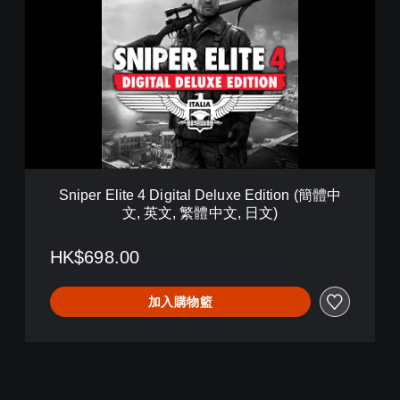
,
i
日
p
文
e
)
r
E
l
i
t
e
4
D
Sniper Elite 4 Digital Deluxe Edition (簡體中
i
文, 英文, 繁體中文, 日文)
g
i
t
HK$698.00
a
l
加入購物籃
D
e
l
u
x
e