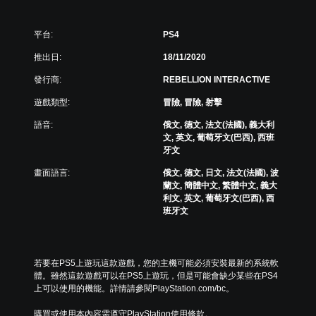
E
d
i
平台:
PS4
t
i
推出日:
18/11/2020
o
發行商:
REBELLION INTERACTIVE
n
(
遊戲類型:
冒險, 冒險, 射擊
簡
體
語音:
俄文, 德文, 法文(法國), 義大利
中
文, 英文, 葡萄牙文(巴西), 西班
牙文
文
,
畫面語言:
俄文, 德文, 日文, 法文(法國), 波
英
蘭文, 簡體中文, 繁體中文, 義大
文
利文, 英文, 葡萄牙文(巴西), 西
,
班牙文
繁
體
中
文
若要在PS5上遊玩這款遊戲，您的主機可能必須安裝最新的系統軟
,
體。雖然這款遊戲可以在PS5上遊玩，但是可能會缺少某些在PS4
日
上可以使用的機能。詳情請參閱PlayStation.com/bc。
文
)
購買或使用本內容需遵守PlayStation使用條款。