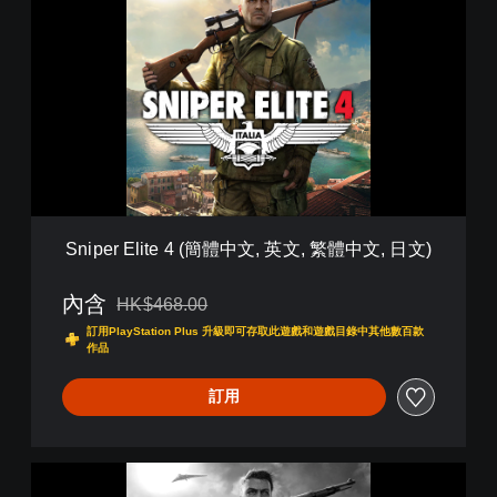
n
i
p
e
r
E
l
i
t
e
4
(
Sniper Elite 4 (簡體中文, 英文, 繁體中文, 日文)
簡
體
中
內含
HK$468.00
折扣前原價為HK$468.00
文
訂用PlayStation Plus 升級即可存取此遊戲和遊戲目錄中其他數百款
,
作品
英
文
訂用
,
繁
體
中
S
文
n