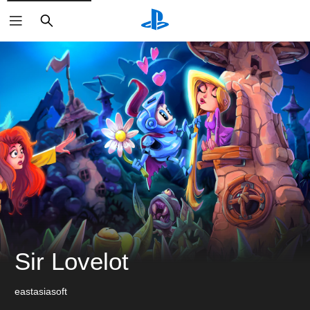
搜
尋
Sir Lovelot
eastasiasoft