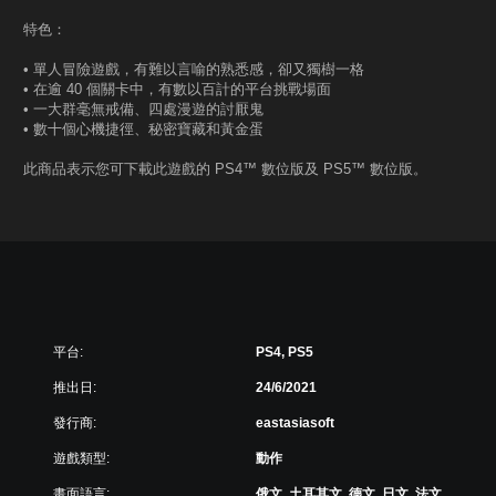
特色：
• 單人冒險遊戲，有難以言喻的熟悉感，卻又獨樹一格
• 在逾 40 個關卡中，有數以百計的平台挑戰場面
• 一大群毫無戒備、四處漫遊的討厭鬼
• 數十個心機捷徑、秘密寶藏和黃金蛋
此商品表示您可下載此遊戲的 PS4™ 數位版及 PS5™ 數位版。
平台:
PS4, PS5
推出日:
24/6/2021
發行商:
eastasiasoft
遊戲類型:
動作
畫面語言:
俄文, 土耳其文, 德文, 日文, 法文