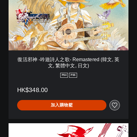
神
-
吟
遊
詩
人
之
歌
-
R
復活邪神 -吟遊詩人之歌- Remastered (韓文, 英
e
文, 繁體中文, 日文)
m
a
PS4
PS5
s
t
HK$348.00
e
r
e
加入購物籃
d
(
韓
文
R
,
o
英