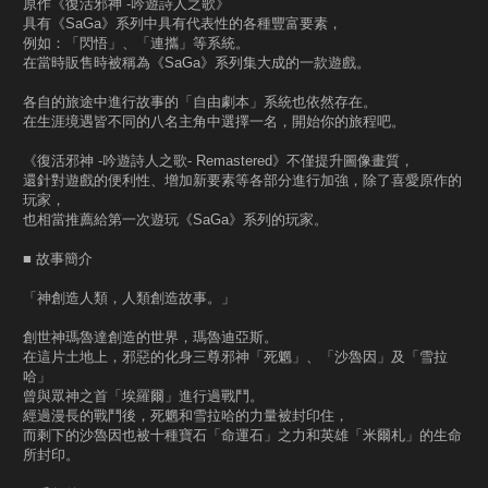
原作《復活邪神 -吟遊詩人之歌》
具有《SaGa》系列中具有代表性的各種豐富要素，
例如：「閃悟」、「連攜」等系統。
在當時販售時被稱為《SaGa》系列集大成的一款遊戲。
各自的旅途中進行故事的「自由劇本」系統也依然存在。
在生涯境遇皆不同的八名主角中選擇一名，開始你的旅程吧。
《復活邪神 -吟遊詩人之歌- Remastered》不僅提升圖像畫質，
還針對遊戲的便利性、增加新要素等各部分進行加強，除了喜愛原作的
玩家，
也相當推薦給第一次遊玩《SaGa》系列的玩家。
■ 故事簡介
「神創造人類，人類創造故事。」
創世神瑪魯達創造的世界，瑪魯迪亞斯。
在這片土地上，邪惡的化身三尊邪神「死魍」、「沙魯因」及「雪拉
哈」
曾與眾神之首「埃羅爾」進行過戰鬥。
經過漫長的戰鬥後，死魍和雪拉哈的力量被封印住，
而剩下的沙魯因也被十種寶石「命運石」之力和英雄「米爾札」的生命
所封印。