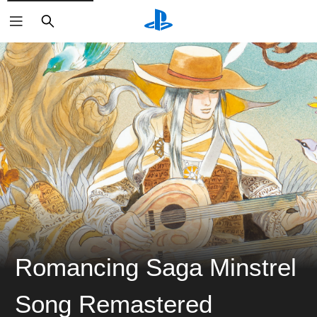
搜
尋
Romancing Saga Minstrel
Song Remastered