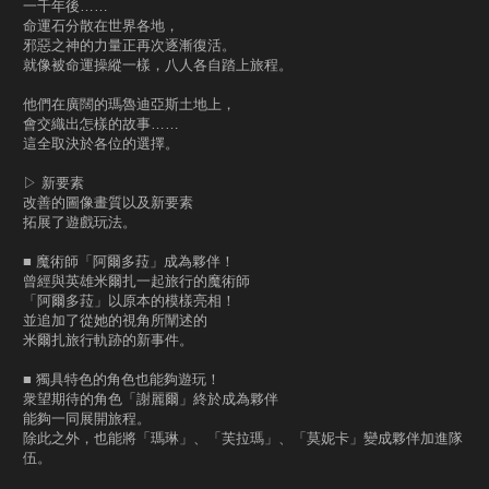
一千年後……
命運石分散在世界各地，
邪惡之神的力量正再次逐漸復活。
就像被命運操縱一樣，八人各自踏上旅程。
他們在廣闊的瑪魯迪亞斯土地上，
會交織出怎樣的故事……
這全取決於各位的選擇。
▷ 新要素
改善的圖像畫質以及新要素
拓展了遊戲玩法。
■ 魔術師「阿爾多菈」成為夥伴！
曾經與英雄米爾扎一起旅行的魔術師
「阿爾多菈」以原本的模樣亮相！
並追加了從她的視角所闡述的
米爾扎旅行軌跡的新事件。
■ 獨具特色的角色也能夠遊玩！
衆望期待的角色「謝麗爾」終於成為夥伴
能夠一同展開旅程。
除此之外，也能將「瑪琳」、「芙拉瑪」、「莫妮卡」變成夥伴加進隊
伍。