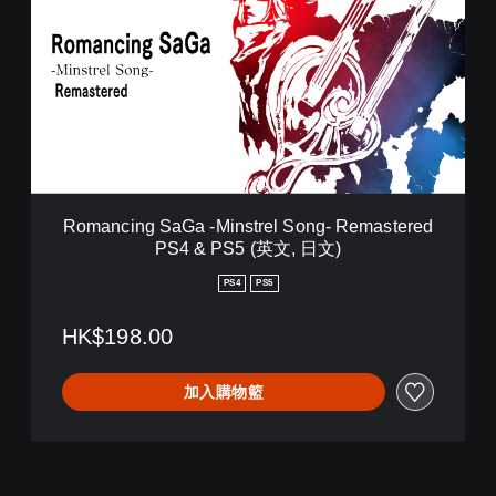
m
文
a
,
n
繁
c
體
i
中
n
文
g
,
S
日
a
文
G
)
a
Romancing SaGa -Minstrel Song- Remastered
-
PS4 & PS5 (英文, 日文)
M
i
PS4
PS5
n
s
HK$198.00
t
r
e
加入購物籃
l
S
o
n
g