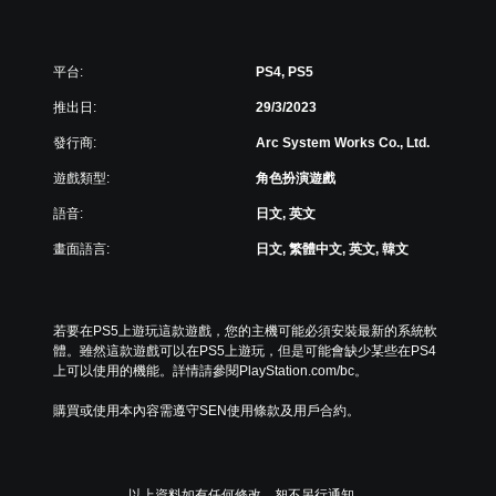
-
R
e
平台:
PS4, PS5
m
a
推出日:
29/3/2023
s
t
發行商:
Arc System Works Co., Ltd.
e
遊戲類型:
角色扮演遊戲
r
e
語音:
日文, 英文
d
P
畫面語言:
日文, 繁體中文, 英文, 韓文
S
4
&
P
若要在PS5上遊玩這款遊戲，您的主機可能必須安裝最新的系統軟
S
體。雖然這款遊戲可以在PS5上遊玩，但是可能會缺少某些在PS4
5
上可以使用的機能。詳情請參閱PlayStation.com/bc。
(
英
購買或使用本內容需遵守SEN使用條款及用戶合約。
文
,
日
文
以上資料如有任何修改，恕不另行通知。