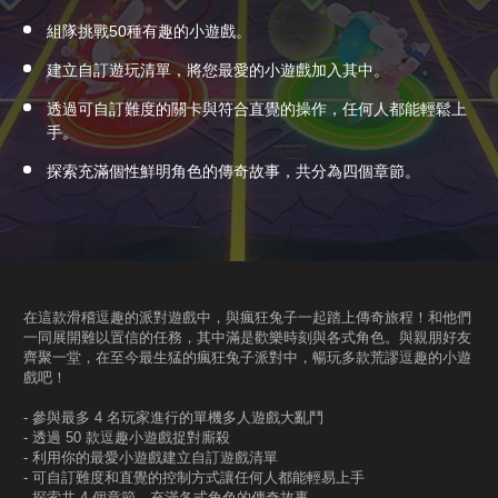
組隊挑戰50種有趣的小遊戲。
建立自訂遊玩清單，將您最愛的小遊戲加入其中。
透過可自訂難度的關卡與符合直覺的操作，任何人都能輕鬆上
手。
探索充滿個性鮮明角色的傳奇故事，共分為四個章節。
在這款滑稽逗趣的派對遊戲中，與瘋狂兔子一起踏上傳奇旅程！和他們
一同展開難以置信的任務，其中滿是歡樂時刻與各式角色。與親朋好友
齊聚一堂，在至今最生猛的瘋狂兔子派對中，暢玩多款荒謬逗趣的小遊
戲吧！
- 參與最多 4 名玩家進行的單機多人遊戲大亂鬥
- 透過 50 款逗趣小遊戲捉對廝殺
- 利用你的最愛小遊戲建立自訂遊戲清單
- 可自訂難度和直覺的控制方式讓任何人都能輕易上手
- 探索共 4 個章節、充滿各式角色的傳奇故事