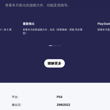
查看本月推出的遊戲大作、功能及指南等。
最新推出
PlayStat
》第 8 賽
查看本月的新遊戲大作，包含《刺客教條：黑旗 同步重
探索本月最
置》
瞭解更多
平台:
PS4
推出日:
29/6/2022