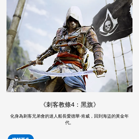
《刺客教條4：黑旗》
化身為刺客兄弟會的迷人船長愛德華‧肯威，回到海盜的黃金年
代。