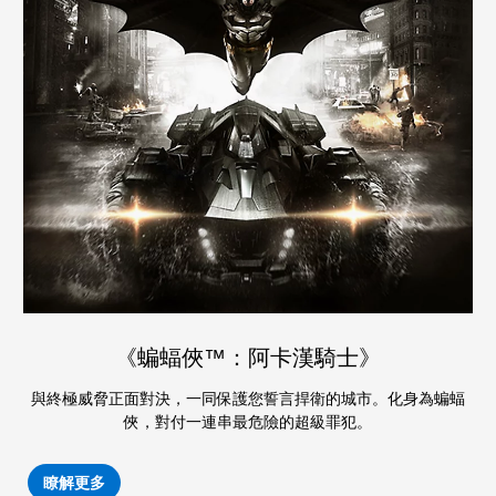
《蝙蝠俠™：阿卡漢騎士》
與終極威脅正面對決，一同保護您誓言捍衛的城市。化身為蝙蝠
俠，對付一連串最危險的超級罪犯。
瞭解更多