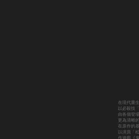
在現代重
以必殺技
由各個登
更為清晰
在原作的
以演員「
作遊戲《鬼