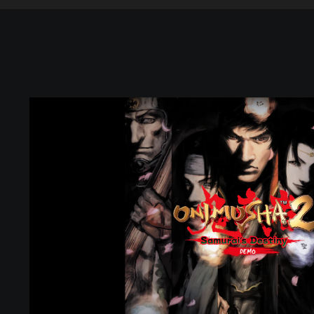
鬼
武
者
2
D
e
m
o
(
O
n
i
m
u
s