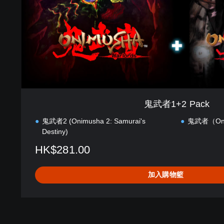
c
e
k
m
o
)
(
簡
體
中
文
,
鬼武者1+2 Pack
韓
文
鬼武者2 (Onimusha 2: Samurai's
鬼武者（Onim
,
Destiny)
英
HK$281.00
文
,
繁
加入購物籃
體
中
文
,