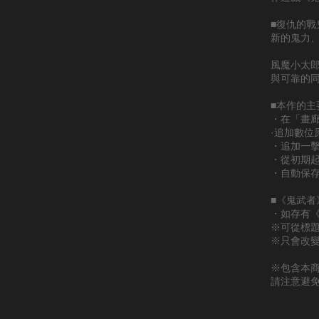
■復仇的
新的鬼力
風魔小太
與可靠的
■本作的主
・在「畫廊
·追加數位
・追加一
・從初期
・自動保
■《鬼武者
・如存有
※可從標
※只會改
※包含本
請注意避