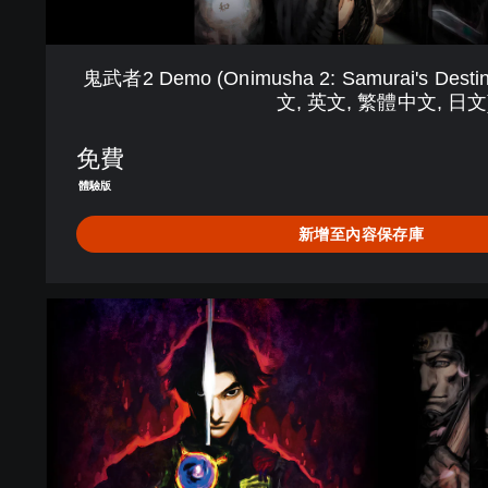
h
a
2
鬼武者2 Demo (Onimusha 2: Samurai's Des
:
文, 英文, 繁體中文, 日文
S
a
免費
m
u
體驗版
r
a
新增至內容保存庫
i
'
s
鬼
D
武
e
者
s
1
t
+
i
2
n
P
y
a
D