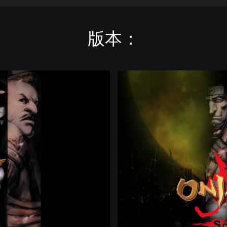
版本：
鬼
武
者
2