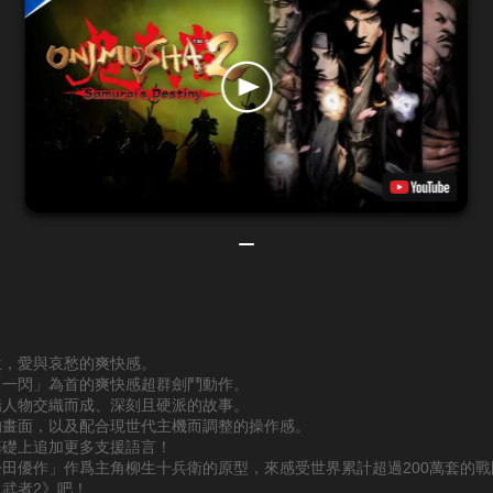
生，愛與哀愁的爽快感。
「一閃」為首的爽快感超群劍鬥動作。
場人物交織而成、深刻且硬派的故事。
的畫面，以及配合現世代主機而調整的操作感。
基礎上追加更多支援語言！
松田優作」作爲主角柳生十兵衛的原型，來感受世界累計超過200萬套的戰
武者2》吧！