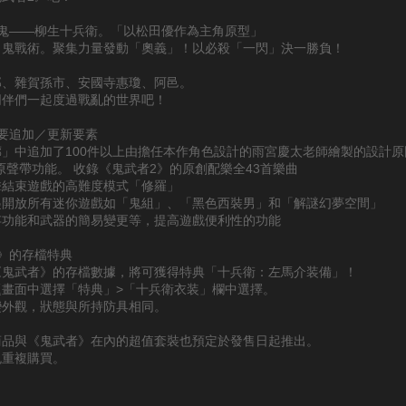
戰鬼——柳生十兵衛。「以松田優作為主角原型」
、鬼戰術。聚集力量發動「奧義」！以必殺「一閃」決一勝負！
郎、雜賀孫市、安國寺惠瓊、阿邑。
同伴們一起度過戰亂的世界吧！
要追加／更新要素
」中追加了100件以上由擔任本作角色設計的雨宮慶太老師繪製的設計原
原聲帶功能。 收錄《鬼武者2》的原創配樂全43首樂曲
擊結束遊戲的高難度模式「修羅」
起開放所有迷你遊戲如「鬼組」、「黑色西裝男」和「解謎幻夢空間」
存功能和武器的簡易變更等，提高遊戲便利性的功能
》的存檔特典
《鬼武者》的存檔數據，將可獲得特典「十兵衛：左馬介装備」！
題畫面中選擇「特典」>「十兵衛衣装」欄中選擇。
變外觀，狀態與所持防具相同。
商品與《鬼武者》在內的超值套裝也預定於發售日起推出。
免重複購買。