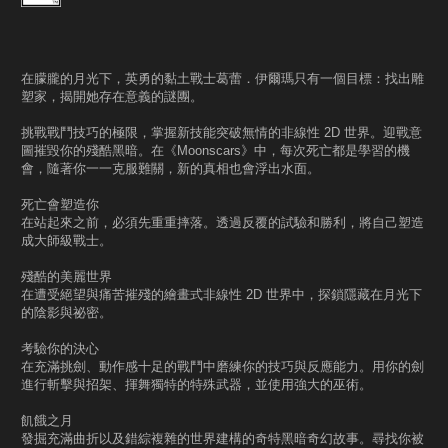
在朦朧的月光下，英勇的黏土戰士葛蕾．伊爾瑪只有一個目標：找出雕
塑家，揭開她存在意義的謎團。
挑戰戰鬥技巧的極限，掌握新技能突破無情的非線性 2D 世界。迎戰意
圖摧毀你的殘酷黑暗。在《Moonscars》中，每次死亡都是學習的機
會，隨著你一一克服難關，新的真相也會浮出水面。
死亡會塑造你
在站起來之前，必須先重重摔落。透過反覆的試驗和勝利，將自己塑造
成大師級戰士。
殘酷的美麗世界
在遭受絕望與痛苦摧殘的繪畫式非線性 2D 世界中，探鎖隱藏在月光下
的陰影與祕密。
考驗你的決心
在充滿挑劍、動作感十足的戰鬥中磨練你的技巧與反應能力。用你的劍
進行斬擊與招架、揮舞獨特的特殊武器，並使用強大的巫術。
飢餓之月
發掘充滿曲折以及錯綜複雜的世界建構的奇特黑暗奇幻故事。尋找你被