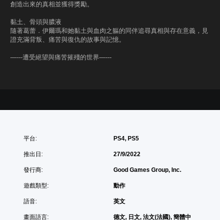
創造出來的真相並獲得獎勵。
黏土、骨頭與膿液
隨著葛蕾．伊爾瑪和她黏土與血肉之軀的同伴追尋真相與存在意義，見
證充滿背叛、痛苦與復仇的故事與記憶。
—---遭受絕望與痛苦摧殘的世界—---
平台:
PS4, PS5
推出日:
27/9/2022
發行商:
Good Games Group, Inc.
遊戲類型:
動作
語音:
英文
畫面語言:
德文, 日文, 法文(法國), 簡體中