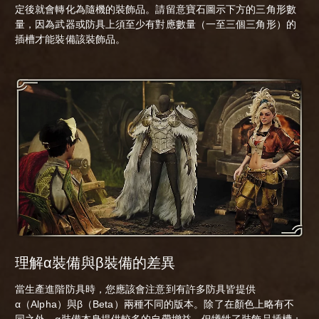
定後就會轉化為隨機的裝飾品。請留意寶石圖示下方的三角形數
量，因為武器或防具上須至少有對應數量（一至三個三角形）的
插槽才能裝備該裝飾品。
理解α裝備與β裝備的差異
當生產進階防具時，您應該會注意到有許多防具皆提供
α（Alpha）與β（Beta）兩種不同的版本。除了在顏色上略有不
同之外，α裝備本身提供較多的自帶增益，但犧牲了裝飾品插槽；