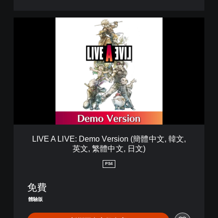
體
中
文
L
,
I
韓
V
文
E
,
A
英
L
文
I
,
V
繁
E
體
:
中
D
文
e
,
m
LIVE A LIVE: Demo Version (簡體中文, 韓文,
日
o
英文, 繁體中文, 日文)
文
V
)
e
PS4
r
s
免費
i
o
體驗版
n
(