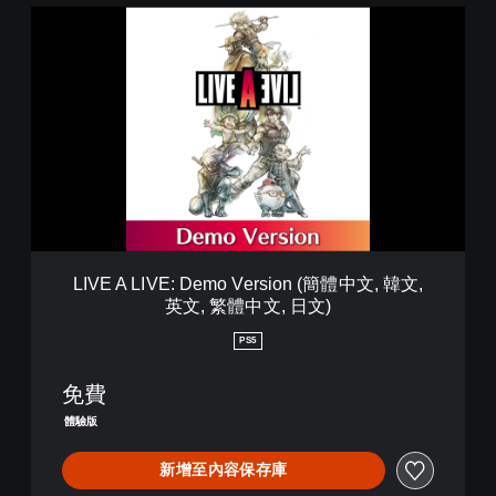
文
L
,
I
繁
V
體
E
中
A
文
L
,
I
日
V
文
E
)
:
D
e
m
LIVE A LIVE: Demo Version (簡體中文, 韓文,
o
英文, 繁體中文, 日文)
V
e
PS5
r
s
免費
i
o
體驗版
n
(
新增至內容保存庫
簡