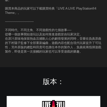
購買本商品的玩家可以下載購買特典「LIVE A LIVE PlayStation®4
Theme」。
------------------------------
不同時代、不同主角、不同遊戲性的七個故事──
從哪一個故事開始遊玩以及如何推進遊戲皆由玩家決定。
在原汁原味地保留熱血且撼動人心的劇情發展的同時，音樂在負責原曲
的下村陽子監修下全部重新編曲，遊戲內容也配合現代玩家提升了可玩
性，另外原版的總監時田貴司也擔任本作的製作人，負責統籌指揮遊戲
製作，即使是第一次接觸的玩家也可以享受遊戲的樂趣。
版本：
L
I