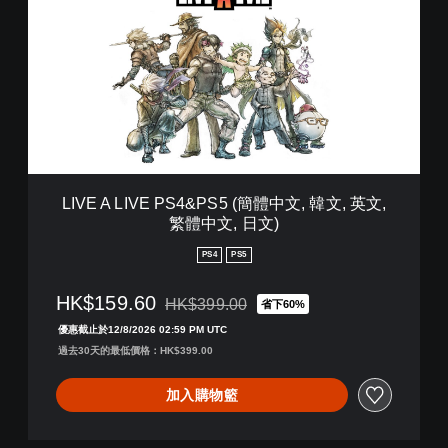
V
E
A
L
I
V
E
P
S
4
&
LIVE A LIVE PS4&PS5 (簡體中文, 韓文, 英文,
P
繁體中文, 日文)
S
5
PS4
PS5
(
簡
HK$159.60
HK$399.00
體
省下60%
折扣前原價為HK$399.00
中
優惠截止於12/8/2026 02:59 PM UTC
文
過去30天的最低價格：HK$399.00
,
韓
加入購物籃
文
,
英