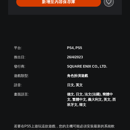
新增至內容保存庫
簡
體
中
文
,
韓
文
,
平台:
PS4, PS5
英
文
推出日:
26/4/2023
,
繁
發行商:
SQUARE ENIX CO., LTD.
體
遊戲類型:
角色扮演遊戲
中
文
語音:
日文, 英文
,
日
畫面語言:
德文, 日文, 法文(法國), 簡體中
文
文, 繁體中文, 義大利文, 英文, 西
)
班牙文, 韓文
若要在PS5上遊玩這款遊戲，您的主機可能必須安裝最新的系統軟