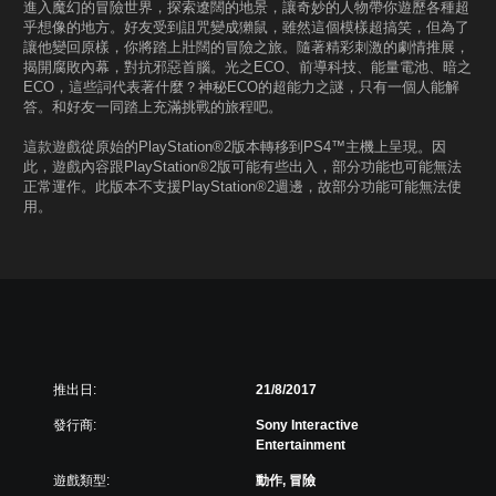
進入魔幻的冒險世界，探索遼闊的地景，讓奇妙的人物帶你遊歷各種超
乎想像的地方。好友受到詛咒變成獺鼠，雖然這個模樣超搞笑，但為了
讓他變回原樣，你將踏上壯闊的冒險之旅。隨著精彩刺激的劇情推展，
揭開腐敗內幕，對抗邪惡首腦。光之ECO、前導科技、能量電池、暗之
ECO，這些詞代表著什麼？神秘ECO的超能力之謎，只有一個人能解
答。和好友一同踏上充滿挑戰的旅程吧。
這款遊戲從原始的PlayStation®2版本轉移到PS4™主機上呈現。因
此，遊戲內容跟PlayStation®2版可能有些出入，部分功能也可能無法
正常運作。此版本不支援PlayStation®2週邊，故部分功能可能無法使
用。
推出日:
21/8/2017
發行商:
Sony Interactive
Entertainment
遊戲類型:
動作, 冒險