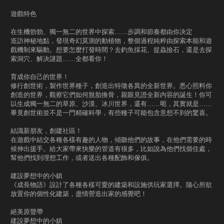
遊戲特色
在生機勃勃、獨一無二的世界中探索……步調和節奏都由你决定
造訪神秘地點，發現奇幻莫測的動植物，整個過程純粹由探索本能和遊
戲機制來驅動。想要怎麼打發時間？去釣魚採花、捉蟲撿石，還是去探
索洞穴、解决謎題……全都看你！
育成你自己的世界！
修行創世術，製作世界種子，創造出特徵各異的全新世界。悉心照料你
創造的世界，觀察它們如何脫胎換骨，親眼見證全新内容的誕生！你可
以生成獨一無二的草原、沙漠、冰川世界，還有……呃，其實就是……
畢竟創世術並不是一門精確科學，有些種子可能包含意想不到的驚喜。
結識新朋友，創建社區！
在遊戲中結交各種各樣有趣的人物，傾聽他們的故事，在他們需要的時
候伸出援手。給大家帶來快樂的管道有很多，比如說為他們找個住處，
幫他們找到理想工作，或者送出各種配飾和傢俱。
建設夢想中的小鎮
《成長物語》設計了各種各樣可愛的建築和設施供玩家選擇。隨心所欲
放置你的個性化建築，盡情營造出家的感覺吧！
絕美原聲帶
建設夢想中的小鎮