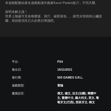
本遊戲配樂由著名遊戲動漫作曲家Kevin Penkin操刀，不同凡響。
探明未解之謎！
世界上隨處可見各種廢墟、洞穴、秘密基地……探究永恆樹的心臟謎
團，尋回那消失已久的舊日學識吧。
平台:
PS4
推出日:
16/11/2021
發行商:
505 GAMES S.R.L.
遊戲類型:
冒險
畫面語言:
俄文, 德文, 法文(法國), 簡體中
文, 繁體中文, 義大利文, 英文, 葡
萄牙文(巴西), 西班牙文, 韓文