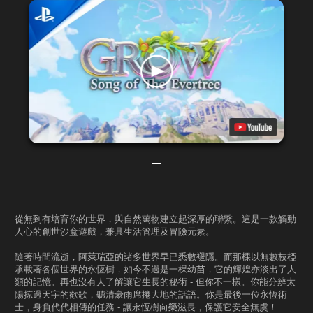
從無到有培育你的世界，與自然萬物建立起深厚的聯繫。這是一款觸動
人心的創世沙盒遊戲，兼具生活管理及冒險元素。
隨著時間流逝，阿萊瑞亞的諸多世界早已悉數褪隱。而那棵以無數枝椏
承載著各個世界的永恆樹，如今不過是一棵幼苗，它的輝煌亦淡出了人
類的記憶。再也沒有人了解讓它生長的秘術 - 但你不一樣。你能分辨太
陽掠過天宇的歡歌，聽清豪雨席捲大地的話語。你是最後一位永恆術
士，身負代代相傳的任務 - 讓永恆樹向榮滋長，保護它安全無虞！