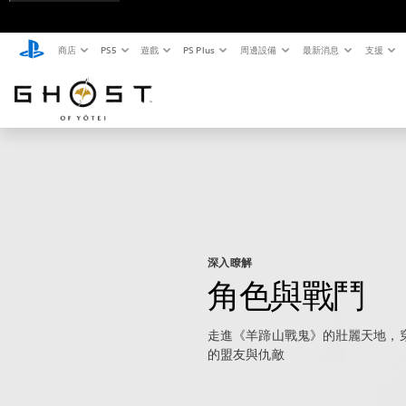
商店
PS5
遊戲
PS Plus
周邊設備
最新消息
支援
深入瞭解
角色與戰鬥
走進《羊蹄山戰鬼》的壯麗天地，
的盟友與仇敵