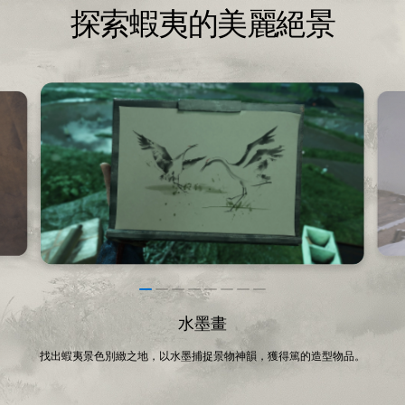
探索蝦夷的美麗絕景
水墨畫
找出蝦夷景色別緻之地，以水墨捕捉景物神韻，獲得篤的造型物品。