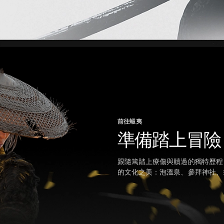
前往蝦夷
準備踏上冒險
跟隨篤踏上療傷與贖過的獨特歷程
的文化之美：泡溫泉、參拜神社、